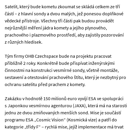
Satelit, který bude kometu zkoumat se skládá celkem ze tří
částí – z hlavní sondy a dvou malých, jež ponesou doplňkové
vědecké přístroje. Všechny tři části pak budou provádět
nejrůznější měření jádra komety a jejího plynového,
prachového i plazmového prostředí, aby zajistily pozorování
z různých hledisek.
Tým firmy OHB Czechspace bude na projektu pracovat
přibližně 2 roky. Konkrétně bude přispívat inženýrskými
činnostmi na konstrukci vesmírné sondy, včetně montáže,
sestavení a otestování prachového štítu, který je nezbytný pro
ochranu satelitu před prachem z komety.
Zakázku v hodnotě 150 milionů euro vyvíjí ESA ve spolupráci
s Japonkou vesmírnou agenturou (JAXA), která má na starosti
jednu ze dvou zmiňovaných menších sond. Mise je součástí
programu ESA „Cosmic Vision“ (Kosmická vize) a patří do
kategorie „třídy F“ – rychlá mise, jejíž implementace má trvat