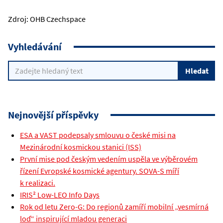
Zdroj: OHB Czechspace
Vyhledávání
Nejnovější příspěvky
ESA a VAST podepsaly smlouvu o české misi na
Mezinárodní kosmickou stanici (ISS)
První mise pod českým vedením uspěla ve výběrovém
řízení Evropské kosmické agentury. SOVA-S míří
k realizaci.
IRIS² Low-LEO Info Days
Rok od letu Zero-G: Do regionů zamíří mobilní „vesmírná
loď“ inspirující mladou generaci