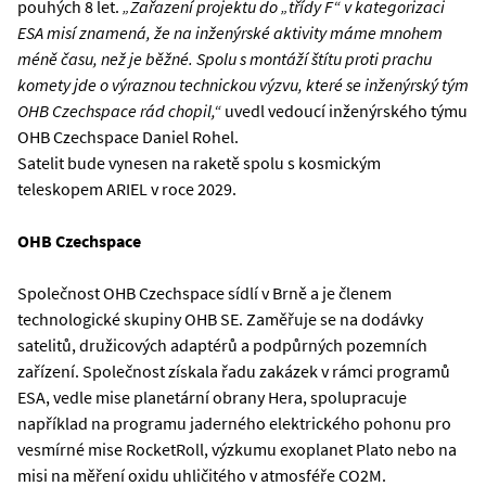
pouhých 8 let.
„Zařazení projektu do „třídy F“ v kategorizaci
ESA misí znamená, že na inženýrské aktivity máme mnohem
méně času, než je běžné. Spolu s montáží štítu proti prachu
komety jde o výraznou technickou výzvu, které se inženýrský tým
OHB Czechspace rád chopil,“
uvedl vedoucí inženýrského týmu
OHB Czechspace Daniel Rohel.
Satelit bude vynesen na raketě spolu s kosmickým
teleskopem ARIEL v roce 2029.
OHB Czechspace
Společnost OHB Czechspace sídlí v Brně a je členem
technologické skupiny OHB SE. Zaměřuje se na dodávky
satelitů, družicových adaptérů a podpůrných pozemních
zařízení. Společnost získala řadu zakázek v rámci programů
ESA, vedle mise planetární obrany Hera, spolupracuje
například na programu jaderného elektrického pohonu pro
vesmírné mise RocketRoll, výzkumu exoplanet Plato nebo na
misi na měření oxidu uhličitého v atmosféře CO2M.