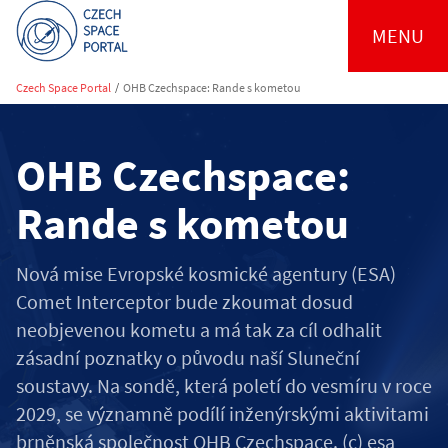
MENU
Czech Space Portal
/
OHB Czechspace: Rande s kometou
OHB Czechspace:
Rande s kometou
Nová mise Evropské kosmické agentury (ESA)
Comet Interceptor bude zkoumat dosud
neobjevenou kometu a má tak za cíl odhalit
zásadní poznatky o původu naší Sluneční
soustavy. Na sondě, která poletí do vesmíru v roce
2029, se významně podílí inženýrskými aktivitami
brněnská společnost OHB Czechspace. (c) esa