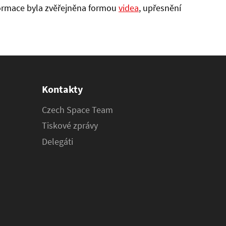
nformace byla zvěřejněna formou
videa
, upřesnění
Kontakty
Czech Space Team
Tiskové zprávy
Delegáti