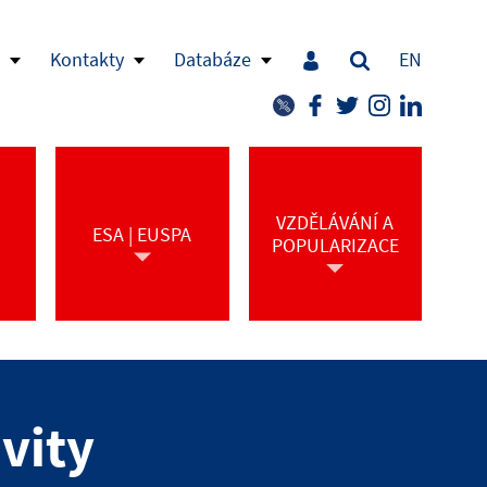
Kontakty
Databáze
EN
VZDĚLÁVÁNÍ A
ESA | EUSPA
POPULARIZACE
vity