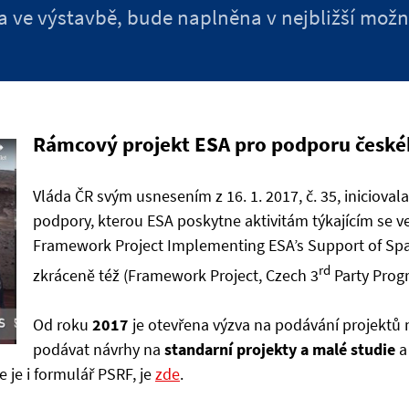
a ve výstavbě, bude naplněna v nejbližší mož
Rámcový projekt ESA pro podporu česk
Vláda ČR svým usnesením z 16. 1. 2017, č. 35, iniciov
podpory, kterou ESA poskytne aktivitám týkajícím se ve
Framework Project Implementing ESA’s Support of Space
rd
zkráceně též (Framework Project, Czech 3
Party Prog
Od roku
2017
je otevřena výzva na podávání projektů n
podávat návrhy na
standarní projekty a malé studie
a
je i formulář PSRF, je
zde
.