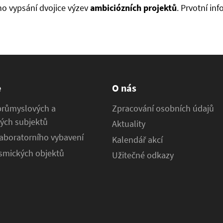
o vypsání dvojice výzev
ambiciózních projektů
. Prvotní i
e
O nás
průmyslových a
Zpracování osobních údajů
ých subjektů
Aktuality
aboratorního vybavení
Kalendář akcí
osmických objektů
Užitečné odkazy