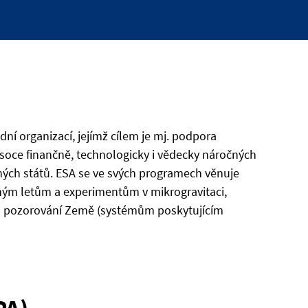
ní organizací, jejímž cílem je mj. podpora
ysoce finančně, technologicky i vědecky náročných
ých států. ESA se ve svých programech věnuje
aným letům a experimentům v mikrogravitaci,
 a pozorování Země (systémům poskytujícím