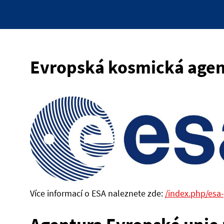
Evropská kosmická agen
Více informací o ESA naleznete zde:
/index.php/esa