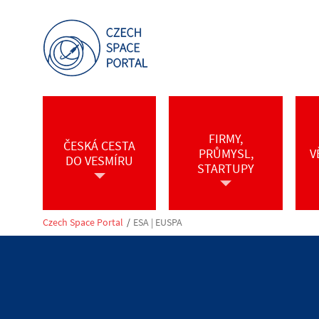
FIRMY,
ČESKÁ CESTA
PRŮMYSL,
V
DO VESMÍRU
STARTUPY
Czech Space Portal
/
ESA | EUSPA