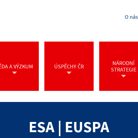
O nás
NÁRODNÍ
ĚDA A VÝZKUM
ÚSPĚCHY ČR
STRATEGIE
ESA | EUSPA