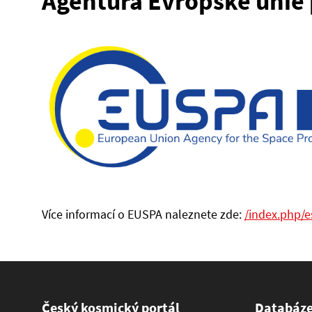
Agentura Evropské unie
Více informací o EUSPA naleznete zde:
/index.php/e
Český kosmický portál
Databáz