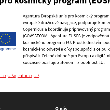
 pro kosmický program (EUS
Agentura Evropské unie pro kosmický program 
evropské družicové navigace, podporuje komerč
Copernicus a koordinuje připravovaný program
(GOVSATCOM). Agentura EUSPA je zodpovědná z
kosmického programu EU. Prostřednictvím pod
kosmického odvětví a díky spolupráci s celou 
přispívá k Zelené dohodě pro Evropu a digitální
současně posiluje autonomii a odolnost EU.
sa-gsa/agentura-gsa/
.
e
O nás