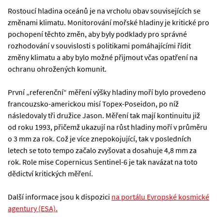
Rostoucí hladina oceánů je na vrcholu obav souvisejících se
změnami klimatu. Monitorování mořské hladiny je kritické pro
pochopení těchto změn, aby byly podklady pro správné
rozhodování v souvislosti s politikami pomáhajícími řídit
změny klimatu a aby bylo možné přijmout včas opatření na
ochranu ohrožených komunit.
První „referenční“ měření výšky hladiny moří bylo provedeno
francouzsko-americkou misí Topex-Poseidon, po níž
následovaly tři družice Jason. Měření tak mají kontinuitu již
od roku 1993, přičemž ukazují na růst hladiny moří v průměru
o 3 mm za rok. Což je více znepokojující, tak v posledních
letech se toto tempo začalo zvyšovat a dosahuje 4,8 mm za
rok. Role mise Copernicus Sentinel-6 je tak navázat na toto
dědictví kritických měření.
Další informace jsou k dispozici
na portálu Evropské kosmické
agentury (ESA).