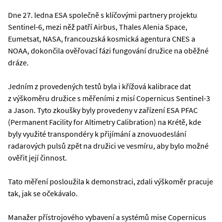
Dne 27. ledna ESA společně s klíčovými partnery projektu
Sentinel-6, mezi něž patří Airbus, Thales Alenia Space,
Eumetsat, NASA, francouzská kosmická agentura CNES a
NOAA, dokončila ověřovací fázi fungování družice na oběžné
dráze.
Jedním z provedených testů byla i křížová kalibrace dat
z výškoměru družice s měřeními z misí Copernicus Sentinel-3
a Jason. Tyto zkoušky byly provedeny v zařízení ESA PFAC
(Permanent Facility for Altimetry Calibration) na Krétě, kde
byly využité transpondéry k přijímání a znovuodeslání
radarových pulsů zpět na družici ve vesmíru, aby bylo možné
ověřit její činnost.
Tato měření posloužila k demonstraci, zdali výškoměr pracuje
tak, jak se očekávalo.
Manažer přístrojového vybavení a systémů mise Copernicus