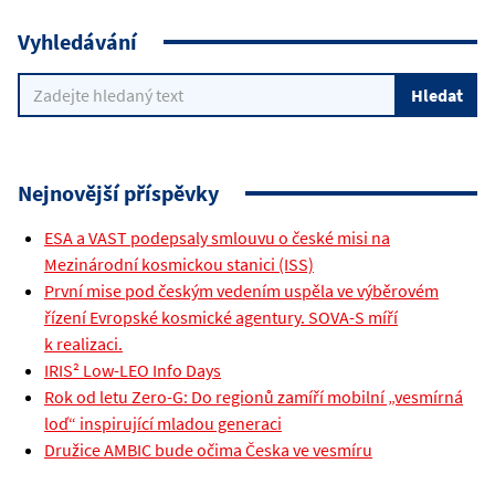
Vyhledávání
Nejnovější příspěvky
ESA a VAST podepsaly smlouvu o české misi na
Mezinárodní kosmickou stanici (ISS)
První mise pod českým vedením uspěla ve výběrovém
řízení Evropské kosmické agentury. SOVA-S míří
k realizaci.
IRIS² Low-LEO Info Days
Rok od letu Zero-G: Do regionů zamíří mobilní „vesmírná
loď“ inspirující mladou generaci
Družice AMBIC bude očima Česka ve vesmíru