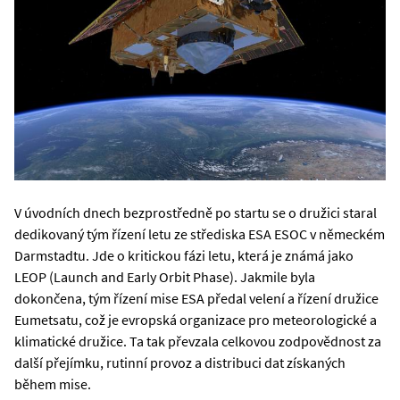
V úvodních dnech bezprostředně po startu se o družici staral
dedikovaný tým řízení letu ze střediska ESA ESOC v německém
Darmstadtu. Jde o kritickou fázi letu, která je známá jako
LEOP (Launch and Early Orbit Phase). Jakmile byla
dokončena, tým řízení mise ESA předal velení a řízení družice
Eumetsatu, což je evropská organizace pro meteorologické a
klimatické družice. Ta tak převzala celkovou zodpovědnost za
další přejímku, rutinní provoz a distribuci dat získaných
během mise.