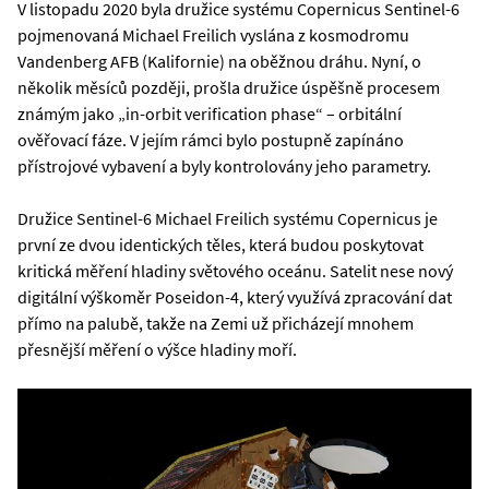
V listopadu 2020 byla družice systému Copernicus Sentinel-6
pojmenovaná Michael Freilich vyslána z kosmodromu
Vandenberg AFB (Kalifornie) na oběžnou dráhu. Nyní, o
několik měsíců později, prošla družice úspěšně procesem
známým jako „in-orbit verification phase“ – orbitální
ověřovací fáze. V jejím rámci bylo postupně zapínáno
přístrojové vybavení a byly kontrolovány jeho parametry.
Družice Sentinel-6 Michael Freilich systému Copernicus je
první ze dvou identických těles, která budou poskytovat
kritická měření hladiny světového oceánu. Satelit nese nový
digitální výškoměr Poseidon-4, který využívá zpracování dat
přímo na palubě, takže na Zemi už přicházejí mnohem
přesnější měření o výšce hladiny moří.