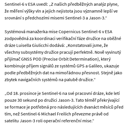
Sentinel-6 v ESA uvedl: „Z našich předběžných analýz plyne,
že měření výšky vln a jejich nejistota jsou významně lepší ve
srovnání s předchozími misemi Sentinel-3 a Jason-3.“
Systémová manažerka mise Copernicus Sentinel-6 v ESA
zodpovědná za koordinaci verifikační fáze družice na oběžné
dráze Luisella Giulicchi dodává: „Konstatovali jsme, že
všechny subsystémy družice pracují perfektně. Nově vyvinutý
přijímač GNSS POD (Precise Orbit Determination), který
kombinuje příjem signálů ze systémů GPS a Galileo, ukazuje
podle předběžných dat na mimořádnou přesnost. Stejně jako
zbytek navigačních systémů na palubě družice.“
„Od 18. prosince je Sentinel-6 na své pracovní dráze, kde letí
pouze 30 sekund po družici Jason-3. Tato téměř překrývající
se formace je potřebná pro následujících dvanáct měsíců před
tím, než Sentinel-6 Michael Freilich převezme právě od
satelitu Jason-3 roli operační referenční mise.“