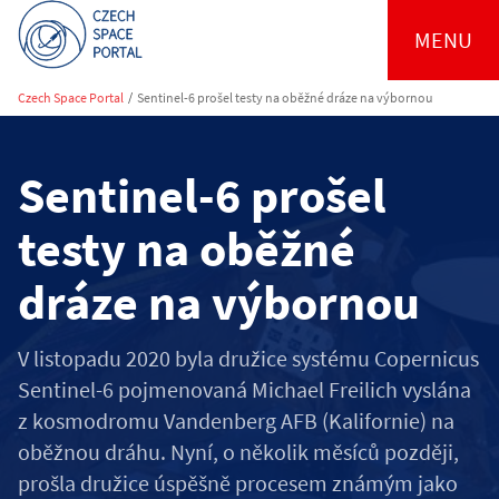
MENU
Czech Space Portal
/
Sentinel-6 prošel testy na oběžné dráze na výbornou
Sentinel-6 prošel
testy na oběžné
dráze na výbornou
V listopadu 2020 byla družice systému Copernicus
Sentinel-6 pojmenovaná Michael Freilich vyslána
z kosmodromu Vandenberg AFB (Kalifornie) na
oběžnou dráhu. Nyní, o několik měsíců později,
prošla družice úspěšně procesem známým jako