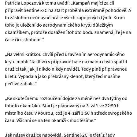
Patricia Lopezová k tomu uvádí: „Kampaň mající za cíl
připravit Sentinel-2C na start proběhla extrémně pohodově. A
to zásluhou neúnavné práce všech zapojených týmů. Krom
toho je uložení do aerodynamického krytu důležitým
okamžikem, protože dosažení tohoto bodu znamená, že je na
čase říci ‚sbohem‘.“
„Na velmi krátkou chvíli před uzavřením aerodynamického
krytu mohli šťastlivci v přípravné hale na malou chvíli spatřit
družici tak, jak ji nikdo nikdy neviděl. Tedy plně připravenou
k letu. Vypadala jako překrásný klenot, který teď musíme
pečlivě zabalit.“
„Ke skutečnému rozloučení dojde za méně než dva týdny od
tohoto okamžiku. Start je plánovaný na 3. září ve 22:50 h
místního času v Kourou, což je 4. září 3:50 h středoevropského
času. Všichni se na ten okamžik moc těšíme.“
Jak název družice napovídá, Sentinel-2C je třetí z řady