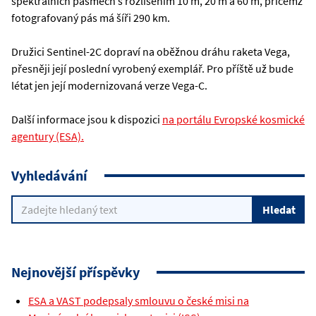
spektrálních pásmech s rozlišením 10 m, 20 m a 60 m, přičemž
fotografovaný pás má šíři 290 km.
Družici Sentinel-2C dopraví na oběžnou dráhu raketa Vega,
přesněji její poslední vyrobený exemplář. Pro příště už bude
létat jen její modernizovaná verze Vega-C.
Další informace jsou k dispozici
na portálu Evropské kosmické
agentury (ESA).
Vyhledávání
Nejnovější příspěvky
ESA a VAST podepsaly smlouvu o české misi na