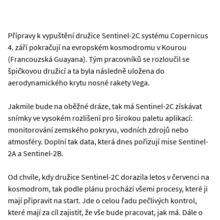
Přípravy k vypuštění družice Sentinel-2C systému Copernicus
4. září pokračují na evropském kosmodromu v Kourou
(Francouzská Guayana). Tým pracovníků se rozloučil se
špičkovou družicí a ta byla následně uložena do
aerodynamického krytu nosné rakety Vega.
Jakmile bude na oběžné dráze, tak má Sentinel-2C získávat
snímky ve vysokém rozlišení pro širokou paletu aplikací:
monitorování zemského pokryvu, vodních zdrojů nebo
atmosféry. Doplní tak data, která dnes pořizují mise Sentinel-
2A a Sentinel-2B.
Od chvíle, kdy družice Sentinel-2C dorazila letos v červenci na
kosmodrom, tak podle plánu prochází všemi procesy, které ji
mají připravit na start. Jde o celou řadu pečlivých kontrol,
které mají za cíl zajistit, že vše bude pracovat, jak má. Dále o