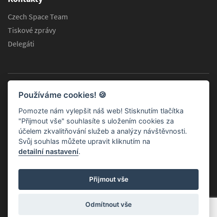
Czech Space Team
Tiskové zprávy
Delegáti
Používáme cookies!
🍪
Pomozte nám vylepšit náš web! Stisknutím tlačítka
"Přijmout vše" souhlasíte s uložením cookies za
účelem zkvalitňování služeb a analýzy návštěvnosti.
Svůj souhlas můžete upravit kliknutím na
detailní nastavení
.
Informační stránky Koordinační rady ministra dopravy pro
Přijmout vše
kosmické aktivity
© 2026 Všechna práva vyhrazena.
Odmítnout vše