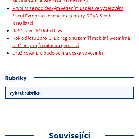
Mezinárodní kosmickou stanici (ISS)
První mise pod českým vedením uspěla ve výběrovém
řízení Evropské kosmické agentury. SOVA-S míří
k realizaci.
IRIS² Low-LEO Info Days
Rok od letu Zero-G: Do regionů zamíří mobilní „vesmírná
loď“ inspirující mladou generaci
Družice AMBIC bude očima Česka ve vesmíru
Rubriky
Rubriky
Související