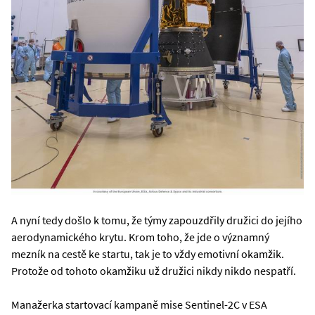
A nyní tedy došlo k tomu, že týmy zapouzdřily družici do jejího
aerodynamického krytu. Krom toho, že jde o významný
mezník na cestě ke startu, tak je to vždy emotivní okamžik.
Protože od tohoto okamžiku už družici nikdy nikdo nespatří.
Manažerka startovací kampaně mise Sentinel-2C v ESA