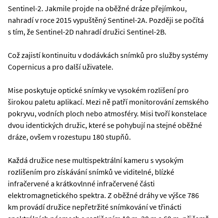
Sentinel-2. Jakmile projde na oběžné dráze přejímkou,
nahradí v roce 2015 vypuštěný Sentinel-2A. Později se počítá
s tím, že Sentinel-2D nahradí družici Sentinel-2B.
Což zajistí kontinuitu v dodávkách snímků pro služby systémy
Copernicus a pro další uživatele.
Mise poskytuje optické snímky ve vysokém rozlišení pro
širokou paletu aplikací. Mezi ně patří monitorování zemského
pokryvu, vodních ploch nebo atmosféry. Misi tvoří konstelace
dvou identických družic, které se pohybují na stejné oběžné
dráze, ovšem v rozestupu 180 stupňů.
Každá družice nese multispektrální kameru s vysokým
rozlišením pro získávání snímků ve viditelné, blízké
infračervené a krátkovlnné infračervené části
elektromagnetického spektra. Z oběžné dráhy ve výšce 786
km provádí družice nepřetržité snímkování ve třinácti