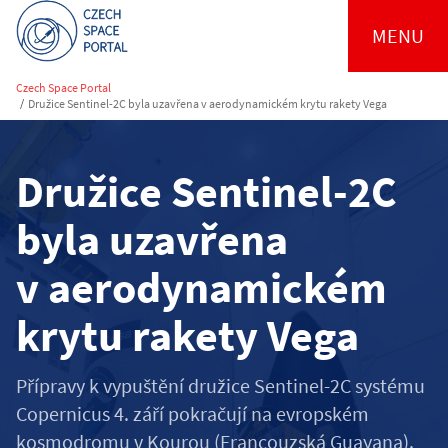
MENU
Czech Space Portal
/
Družice Sentinel-2C byla uzavřena v aerodynamickém krytu rakety Vega
Družice Sentinel-2C
byla uzavřena
v aerodynamickém
krytu rakety Vega
Přípravy k vypuštění družice Sentinel-2C systému
Copernicus 4. září pokračují na evropském
kosmodromu v Kourou (Francouzská Guayana).