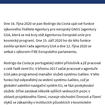
Dne 16. října 2020 se pan Rodrigo da Costa ujal své funkce
výkonného ředitele Agentury pro evropský GNSS (agentury
GSA, která se má brzy stát Agenturou Evropské unie pro
kosmický program). Dne 15. září 2020 ho do této funkce
zvolila správní rada agentury GSA a dne 12. října 2020 se
setkal s výborem ITRE Evropského parlamentu.
Rodrigo da Costa je portugalský státní příslušník a již pracoval
v celé řadě zemí EU. V březnu 2017 začal pracovat v agentuře
GSA jako programový manažer služeb systému Galileo. V této
funkci byl odpovědný za vedení systému Galileo, což je
globální satelitní navigační systém EU, ve fázi poskytování
služeb. Dříve zastával několik vyšších vedoucích pozic v
oblasti projektového řízení, rozvoje obchodní činnosti a řízení
styků se zákazníky v institucích působících v kosmickém