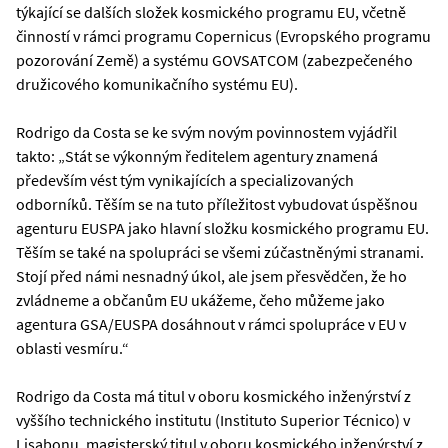
týkající se dalších složek kosmického programu EU, včetně
činností v rámci programu Copernicus (Evropského programu
pozorování Země) a systému GOVSATCOM (zabezpečeného
družicového komunikačního systému EU).
Rodrigo da Costa se ke svým novým povinnostem vyjádřil
takto: „Stát se výkonným ředitelem agentury znamená
především vést tým vynikajících a specializovaných
odborníků. Těším se na tuto příležitost vybudovat úspěšnou
agenturu EUSPA jako hlavní složku kosmického programu EU.
Těším se také na spolupráci se všemi zúčastněnými stranami.
Stojí před námi nesnadný úkol, ale jsem přesvědčen, že ho
zvládneme a občanům EU ukážeme, čeho můžeme jako
agentura GSA/EUSPA dosáhnout v rámci spolupráce v EU v
oblasti vesmíru.“
Rodrigo da Costa má titul v oboru kosmického inženýrství z
vyššího technického institutu (Instituto Superior Técnico) v
Lisabonu, magisterský titul v oboru kosmického inženýrství z