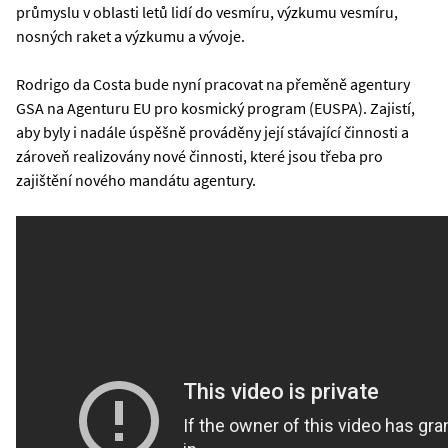
průmyslu v oblasti letů lidí do vesmíru, výzkumu vesmíru,
nosných raket a výzkumu a vývoje.
Rodrigo da Costa bude nyní pracovat na přeměně agentury
GSA na Agenturu EU pro kosmický program (EUSPA). Zajistí,
aby byly i nadále úspěšně prováděny její stávající činnosti a
zároveň realizovány nové činnosti, které jsou třeba pro
zajištění nového mandátu agentury.