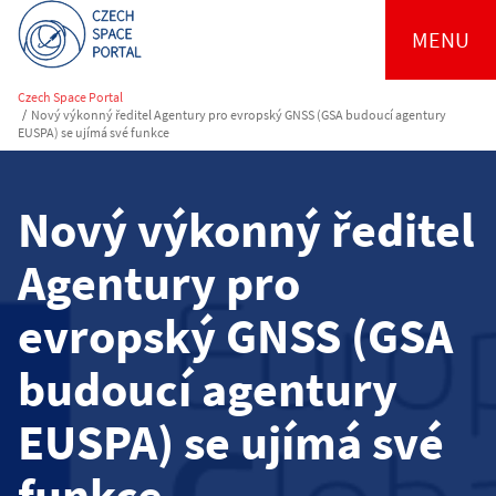
MENU
Czech Space Portal
/
Nový výkonný ředitel Agentury pro evropský GNSS (GSA budoucí agentury
EUSPA) se ujímá své funkce
Nový výkonný ředitel
Agentury pro
evropský GNSS (GSA
budoucí agentury
EUSPA) se ujímá své
funkce