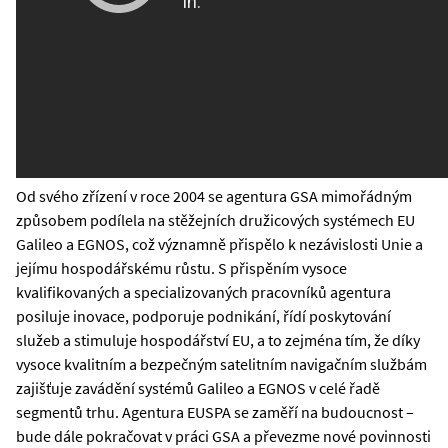
Od svého zřízení v roce 2004 se agentura GSA mimořádným
způsobem podílela na stěžejních družicových systémech EU
Galileo a EGNOS, což významně přispělo k nezávislosti Unie a
jejímu hospodářskému růstu. S přispěním vysoce
kvalifikovaných a specializovaných pracovníků agentura
posiluje inovace, podporuje podnikání, řídí poskytování
služeb a stimuluje hospodářství EU, a to zejména tím, že díky
vysoce kvalitním a bezpečným satelitním navigačním službám
zajišťuje zavádění systémů Galileo a EGNOS v celé řadě
segmentů trhu. Agentura EUSPA se zaměří na budoucnost –
bude dále pokračovat v práci GSA a převezme nové povinnosti