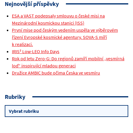
Nejnovější příspěvky
ESA a VAST podepsaly smlouvu o české misi na
Mezinárodní kosmickou stanici (ISS)
První mise pod českým vedením uspěla ve výběrovém
řízení Evropské kosmické agentury. SOVA-S míří
k realizaci.
IRIS² Low-LEO Info Days
Rok od letu Zero-G: Do regionů zamíří mobilní „vesmírná
loď“ inspirující mladou generaci
Družice AMBIC bude očima Česka ve vesmíru
Rubriky
Rubriky