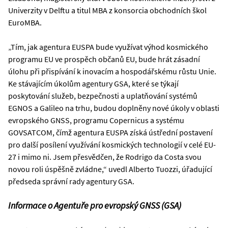
Univerzity v Delftu a titul MBA z konsorcia obchodních škol
EuroMBA.
„Tím, jak agentura EUSPA bude využívat výhod kosmického
programu EU ve prospěch občanů EU, bude hrát zásadní
úlohu při přispívání k inovacím a hospodářskému růstu Unie.
Ke stávajícím úkolům agentury GSA, které se týkají
poskytování služeb, bezpečnosti a uplatňování systémů
EGNOS a Galileo na trhu, budou doplněny nové úkoly v oblasti
evropského GNSS, programu Copernicus a systému
GOVSATCOM, čímž agentura EUSPA získá ústřední postavení
pro další posílení využívání kosmických technologií v celé EU-
27 i mimo ni. Jsem přesvědčen, že Rodrigo da Costa svou
novou roli úspěšně zvládne,“ uvedl Alberto Tuozzi, úřadující
předseda správní rady agentury GSA.
Informace o Agentuře pro evropský GNSS (GSA)