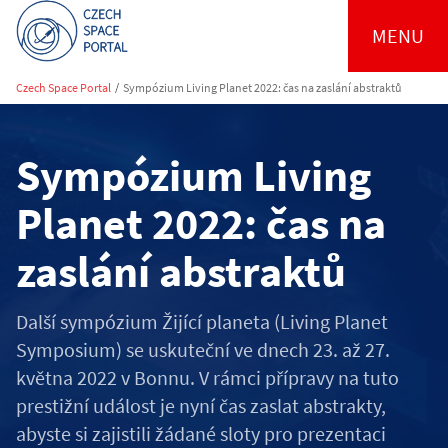
MENU
Czech Space Portal
/
Sympózium Living Planet 2022: čas na zaslání abstraktů
Sympózium Living
Planet 2022: čas na
zaslání abstraktů
Další sympózium Žijící planeta (Living Planet
Symposium) se uskuteční ve dnech 23. až 27.
května 2022 v Bonnu. V rámci přípravy na tuto
prestižní událost je nyní čas zaslat abstrakty,
abyste si zajistili žádané sloty pro prezentaci