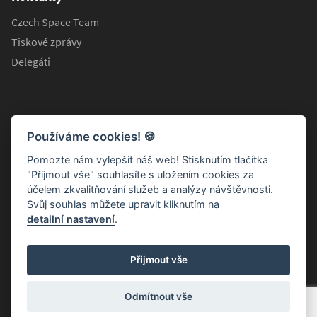
Czech Space Team
Tiskové zprávy
Delegáti
Používáme cookies!
🍪
Pomozte nám vylepšit náš web! Stisknutím tlačítka
"Přijmout vše" souhlasíte s uložením cookies za
účelem zkvalitňování služeb a analýzy návštěvnosti.
Svůj souhlas můžete upravit kliknutím na
detailní nastavení
.
Informační stránky Koordinační rady ministra dopravy pro
Přijmout vše
kosmické aktivity
© 2026 Všechna práva vyhrazena.
Odmítnout vše