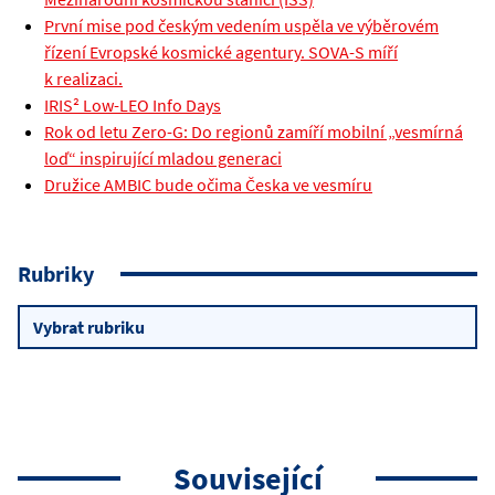
První mise pod českým vedením uspěla ve výběrovém
řízení Evropské kosmické agentury. SOVA-S míří
k realizaci.
IRIS² Low-LEO Info Days
Rok od letu Zero-G: Do regionů zamíří mobilní „vesmírná
loď“ inspirující mladou generaci
Družice AMBIC bude očima Česka ve vesmíru
Rubriky
Rubriky
Související