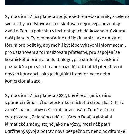
Sympózium Žijící planeta spojuje vědce a výzkumníky z celého
světa, aby představovali a diskutovali nejnovější poznatky
z věd o Zemi a pokroku v technologiích dálkového průzkumu
naší planety. Tyto mimořádné události nabízí také unikátní
fórum pro politiky, aby mohli být lépe vybaveni informacemi,
pro ustanovení a formalizování přátelství, pro zapojení se
kosmického průmyslu do dialogu, pro studenty k získání
poznatků a pro všechny bez rozdílů pak nabízí představení
nových koncepcí, jako je digitální transformace nebo
komercionalizace.
Sympózium Žijící planeta 2022, které je organizováno
s pomocí německého letecko-kosmického střediska DLR, se
zaměří na iniciativy řešící roli pozorování Země v rámci
evropského „Zeleného údělu“ (Green Deal) a globální
klimatické změny, stejně jako na výzvy, mezi něž patří
udržitelný vývoj a potravinová bezpečnost, nebo novátorské