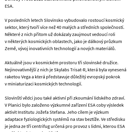
ESA.
V posledních letech Slovinsko vybudovalo rostoucí kosmický
sektor, který tvoří více než 40 malých a středních společností.
Některé z nich přitom už dokázaly zaujmout vedoucí roli
v některých kosmických oblastech, jako je dálkový průzkum
Země, vývoj inovativních technologií a nových materiálů.
Aktuálně jsou v kosmickém prostoru tři slovinské družice.
Nejinovativnější z nich je Skylabs Trisat-R, která byla vynesená
raketou Vega a která představuje důležitý evropský pokrok
v miniaturizaci kosmických technologií.
Slovinští vědci jsou také aktivní při zkoumání lidského zdraví.
V Planici bylo založeno výzkumné zařízení ESA coby výsledek
aktivit Institutu Jožefa Stefana. Jeho cílem je výzkum
adaptace fyziologických systémů na stav beztíže. Ve středisku
je jedna ze tří centrifug určená pro provoz s lidmi, kterou ESA