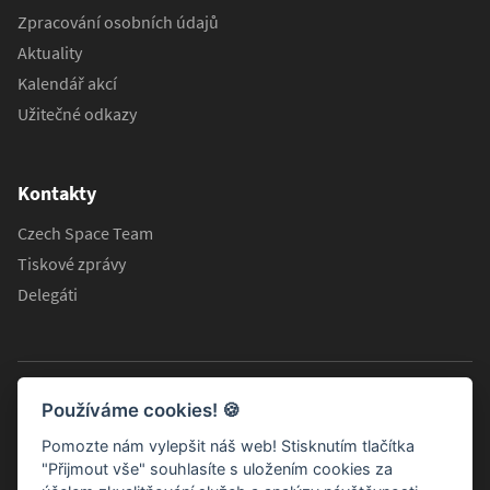
Zpracování osobních údajů
Aktuality
Kalendář akcí
Užitečné odkazy
Kontakty
Czech Space Team
Tiskové zprávy
Delegáti
Používáme cookies!
🍪
Pomozte nám vylepšit náš web! Stisknutím tlačítka
"Přijmout vše" souhlasíte s uložením cookies za