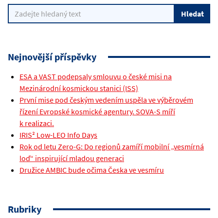
Nejnovější příspěvky
ESA a VAST podepsaly smlouvu o české misi na
Mezinárodní kosmickou stanici (ISS)
První mise pod českým vedením uspěla ve výběrovém
řízení Evropské kosmické agentury. SOVA-S míří
k realizaci.
IRIS² Low-LEO Info Days
Rok od letu Zero-G: Do regionů zamíří mobilní „vesmírná
loď“ inspirující mladou generaci
Družice AMBIC bude očima Česka ve vesmíru
Rubriky