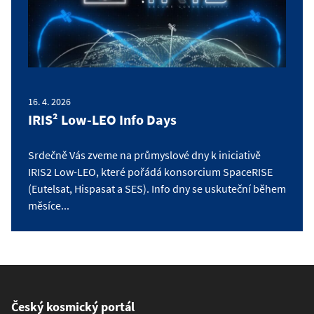
16. 4. 2026
IRIS² Low-LEO Info Days
Srdečně Vás zveme na průmyslové dny k iniciativě
IRIS2 Low-LEO, které pořádá konsorcium SpaceRISE
(Eutelsat, Hispasat a SES). Info dny se uskuteční během
měsíce...
Český kosmický portál