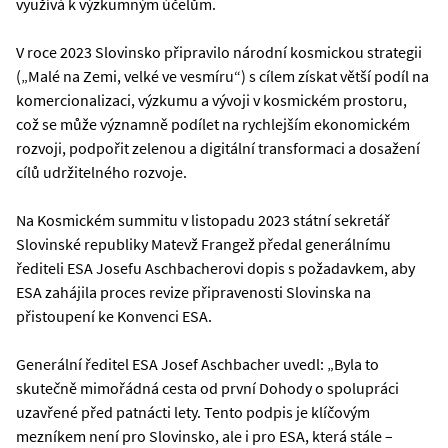
využívá k výzkumným účelům.
V roce 2023 Slovinsko připravilo národní kosmickou strategii
(„Malé na Zemi, velké ve vesmíru“) s cílem získat větší podíl na
komercionalizaci, výzkumu a vývoji v kosmickém prostoru,
což se může významně podílet na rychlejším ekonomickém
rozvoji, podpořit zelenou a digitální transformaci a dosažení
cílů udržitelného rozvoje.
Na Kosmickém summitu v listopadu 2023 státní sekretář
Slovinské republiky Matevž Frangež předal generálnímu
řediteli ESA Josefu Aschbacherovi dopis s požadavkem, aby
ESA zahájila proces revize připravenosti Slovinska na
přistoupení ke Konvenci ESA.
Generální ředitel ESA Josef Aschbacher uvedl: „Byla to
skutečně mimořádná cesta od první Dohody o spolupráci
uzavřené před patnácti lety. Tento podpis je klíčovým
mezníkem není pro Slovinsko, ale i pro ESA, která stále –