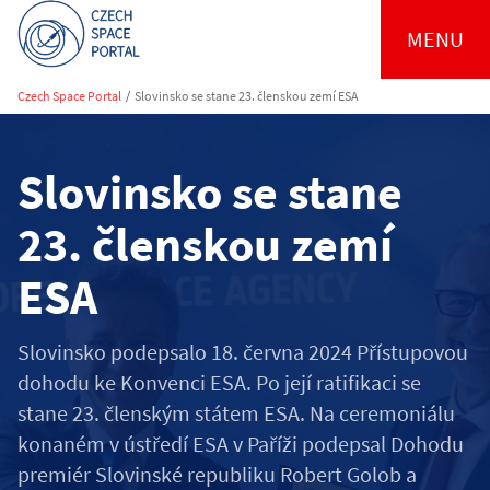
MENU
Czech Space Portal
/
Slovinsko se stane 23. členskou zemí ESA
Slovinsko se stane
23. členskou zemí
ESA
Slovinsko podepsalo 18. června 2024 Přístupovou
dohodu ke Konvenci ESA. Po její ratifikaci se
stane 23. členským státem ESA. Na ceremoniálu
konaném v ústředí ESA v Paříži podepsal Dohodu
premiér Slovinské republiku Robert Golob a