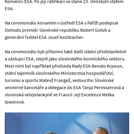
Konvenci ESA. Po její ratifikaci se stane 23. členským státem
ESA.
Na ceremoniálu konaném v ústředí ESA v Paříži podepsal
Dohodu premiér Slovinské republiku Robert Golob a
generální ředitel ESA Josef Aschbacher.
Na ceremoniálu byli přítomni také další vládní představitelné
a zástupci ESA, stejně jako slovinského kosmického sektoru.
Mezi nimi byl například předseda Rady ESA Renato Krpoun,
státní tajemník slovinského Ministerstva hospodářství,
turismu a sportu Matevž Frangež, vedoucího Slovinské
vesmírné kanceláře a delegace do ESA Tanja Permozerová a
slovinská velvyslankyně ve Francii Její Excelence Metka
Ipavicová.