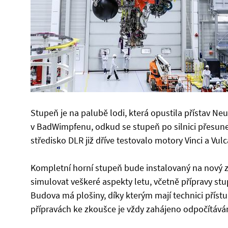
Stupeň je na palubě lodi, která opustila přístav Ne
v BadWimpfenu, odkud se stupeň po silnici přesun
středisko DLR již dříve testovalo motory Vinci a Vulc
Kompletní horní stupeň bude instalovaný na nový zk
simulovat veškeré aspekty letu, včetně přípravy st
Budova má plošiny, díky kterým mají technici příst
přípravách ke zkoušce je vždy zahájeno odpočítáván