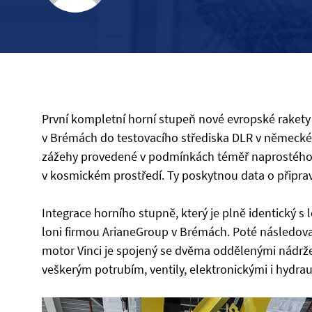
První kompletní horní stupeň nové evropské rakety 
v Brémách do testovacího střediska DLR v německé
zážehy provedené v podmínkách téměř naprostého 
v kosmickém prostředí. Ty poskytnou data o připrav
Integrace horního stupně, který je plně identický 
loni firmou ArianeGroup v Brémách. Poté následoval
motor Vinci je spojený se dvěma oddělenými nádrže
veškerým potrubím, ventily, elektronickými i hydrau