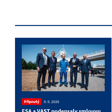
Připnutý
9. 6. 2026
ESA a VAST podepsaly smlouvu