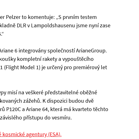
r Pelzer to komentuje: „S prvním testem
základně DLR v Lampoldshausenu jsme nyní zase
.“
Ariane 6 integrovány společností ArianeGroup.
koušky kompletní rakety a vypouštěcího
light Model 1) je určený pro premiérový let
ypy misí na veškeré představitelné oběžné
kovaných zážehů. K dispozici budou dvě
rů P120C a Ariane 64, která má kvarteto těchto
ezávislého přístupu do vesmíru.
é kosmické agentury (ESA).