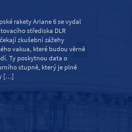
ské rakety Ariane 6 se vydal
tovacího střediska DLR
ekají zkušební zážehy
ého vakua, které budou věrně
dí. Ty poskytnou data o
orního stupně, který je plně
y […]