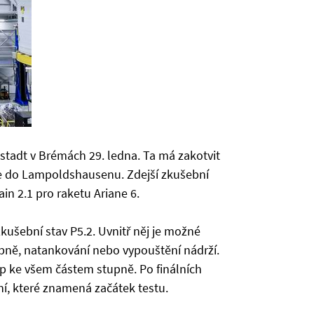
ustadt v Brémách 29. ledna. Ta má zakotvit
e do Lampoldshausenu. Zdejší zkušební
ain 2.1 pro raketu Ariane 6.
ušební stav P5.2. Uvnitř něj je možné
upně, natankování nebo vypouštění nádrží.
up ke všem částem stupně. Po finálních
í, které znamená začátek testu.