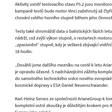
Aktivity uvnitř testovacího stavu P5.2 jsou monitor
kampaně testů bude motor Vinci zažehnutý až čtyřik
chování celého horního stupně během jeho činnost
Testy také shromáždí data o balistických fázích let
nádrží, což zvýší výkon stupně, o restartech motoru
„zpasivnění“ stupně, kdy je veškerá zbývající vnitřn
18 hodin.
„Dosáhli jsme dalšího mezníku na cestě k letu Arian
je opravdu úžasné. S nadcházejícími zážehy kompl
do samotného technického srdce nového evropskéh
kosmické dopravy v ESA Daniel Neuenschwander.
Karl-Heinz Servos ze společnosti ArianeGroup k t
kompletní ostré zkoušky je důležitým krokem pro 