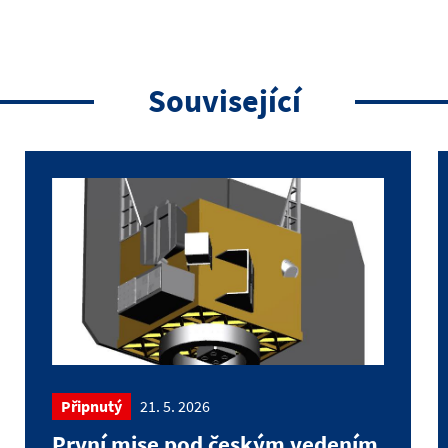
Související
Připnutý
21. 5. 2026
První mise pod českým vedením