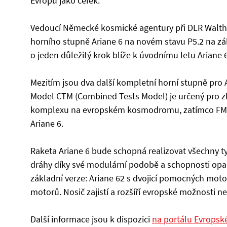
Evropu jako celek.“
Vedoucí Německé kosmické agentury při DLR Walthe
horního stupně Ariane 6 na novém stavu P5.2 na 
o jeden důležitý krok blíže k úvodnímu letu Ariane 6
Mezitím jsou dva další kompletní horní stupně pro 
Model CTM (Combined Tests Model) je určený pro z
komplexu na evropském kosmodromu, zatímco FM1 (F
Ariane 6.
Raketa Ariane 6 bude schopná realizovat všechny t
dráhy díky své modulární podobě a schopnosti opa
základní verze: Ariane 62 s dvojicí pomocných moto
motorů. Nosič zajistí a rozšíří evropské možnosti n
Další informace jsou k dispozici
na portálu Evropsk