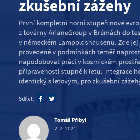
zkušební zážehy
První kompletní horní stupeň nové evrop
z továrny ArianeGroup v Brémách do tes
v německém Lampoldshausenu. Zde jej č
provedené v podmínkách téměř naprost
napodobovat práci v kosmickém prostře
připravenosti stupně k letu. Integrace h
identický s letovým, pro zkušební zážeh
Sdílet:
Tomáš Přibyl
2. 2. 2021