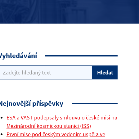
Vyhledávání
Nejnovější příspěvky
ESA a VAST podepsaly smlouvu o české misi na
Mezinárodní kosmickou stanici (ISS)
První mise pod českým vedením uspěla ve