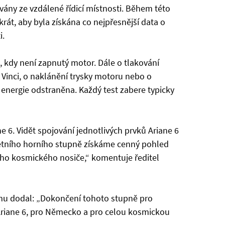
ovány ze vzdálené řídicí místnosti. Během této
rát, aby byla získána co nejpřesnější data o
i.
u, kdy není zapnutý motor. Dále o tlakování
 Vinci, o naklánění trysky motoru nebo o
í energie odstraněna. Každý test zabere typicky
e 6. Vidět spojování jednotlivých prvků Ariane 6
etního horního stupně získáme cenný pohled
o kosmického nosiče,“ komentuje ředitel
omu dodal: „Dokončení tohoto stupně pro
Ariane 6, pro Německo a pro celou kosmickou