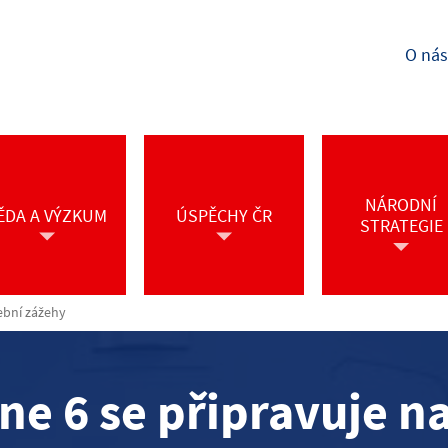
O nás
NÁRODNÍ
ĚDA A VÝZKUM
ÚSPĚCHY ČR
STRATEGIE
ební zážehy
ne 6 se připravuje n