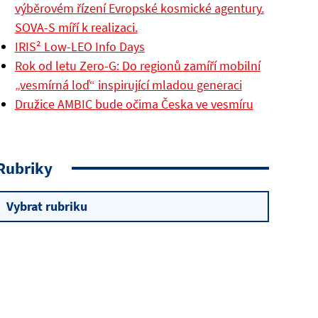
výběrovém řízení Evropské kosmické agentury.
SOVA-S míří k realizaci.
IRIS² Low-LEO Info Days
Rok od letu Zero-G: Do regionů zamíří mobilní
„vesmírná loď“ inspirující mladou generaci
Družice AMBIC bude očima Česka ve vesmíru
Rubriky
Rubriky