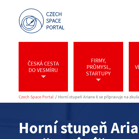
FIRMY,
ČESKÁ CESTA
PRŮMYSL,
V
DO VESMÍRU
STARTUPY
Czech Space Portal
/
Horní stupeň Ariane 6 se připravuje na zkuš
Horní stupeň Aria