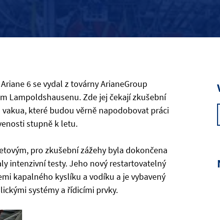
Ariane 6 se vydal z továrny ArianeGroup
m Lampoldshausenu. Zde jej čekají zkušební
vakua, které budou věrně napodobovat práci
enosti stupně k letu.
s letovým, pro zkušební zážehy byla dokončena
y intenzivní testy. Jeho nový restartovatelný
mi kapalného kyslíku a vodíku a je vybavený
lickými systémy a řídicími prvky.