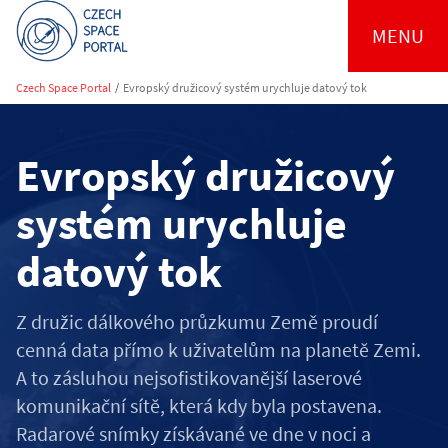
MENU
Czech Space Portal
/
Evropský družicový systém urychluje datový tok
Evropský družicový
systém urychluje
datový tok
Z družic dálkového průzkumu Země proudí
cenná data přímo k uživatelům na planetě Zemi.
A to zásluhou nejsofistikovanější laserové
komunikační sítě, která kdy byla postavena.
Radarové snímky získávané ve dne v noci a