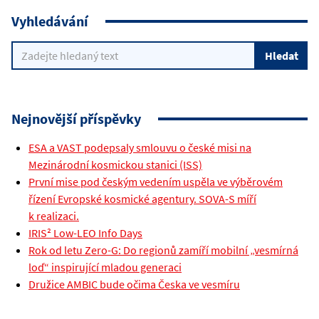
Vyhledávání
Nejnovější příspěvky
ESA a VAST podepsaly smlouvu o české misi na
Mezinárodní kosmickou stanici (ISS)
První mise pod českým vedením uspěla ve výběrovém
řízení Evropské kosmické agentury. SOVA-S míří
k realizaci.
IRIS² Low-LEO Info Days
Rok od letu Zero-G: Do regionů zamíří mobilní „vesmírná
loď“ inspirující mladou generaci
Družice AMBIC bude očima Česka ve vesmíru