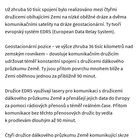
Už zhruba 50 tisíc spojení bylo realizováno mezi čtyřmi
družicemi obíhajícími Zemi na nízké oběžné dráze a dvěma
komunikačními satelity na dráze geostacionární. Ty tvoří
evropský systém EDRS (European Data Relay System).
Geostacionární pozice – ve výšce zhruba 36 tisíc kilometrů nad
zemským rovníkem – dovoluje komunikačním družicím
udržovat téměř konstantní spojení s družicemi dálkového
průzkumu Země. Ty jsou přitom povrchu mnohem blíže a
Zemi oběhnou jednou za přibližně 90 minut.
Družice EDRS využívají lasery pro komunikaci s družicemi
dálkového průzkumu Země a přenášejí jejich data do Evropy
za pomoci rádiových přenosů v téměř reálném čase. Přitom
komunikace bez těchto přenosových družic by vedla
k prodlevám dlouhým až 90 minut.
Čtyři družice dálkového průzkumu Země komunikující skrze