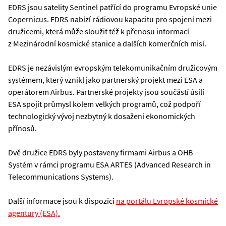
EDRS jsou satelity Sentinel patřící do programu Evropské unie
Copernicus. EDRS nabízí rádiovou kapacitu pro spojení mezi
družicemi, která může sloužit též k přenosu informací
z Mezinárodní kosmické stanice a dalších komerčních misí.
EDRS je nezávislým evropským telekomunikačním družicovým
systémem, který vznikl jako partnerský projekt mezi ESA a
operátorem Airbus. Partnerské projekty jsou součástí úsilí
ESA spojit průmysl kolem velkých programů, což podpoří
technologický vývoj nezbytný k dosažení ekonomických
přínosů.
Dvě družice EDRS byly postaveny firmami Airbus a OHB
Systém v rámci programu ESA ARTES (Advanced Research in
Telecommunications Systems).
Další informace jsou k dispozici
na portálu Evropské kosmické
agentury (ESA).