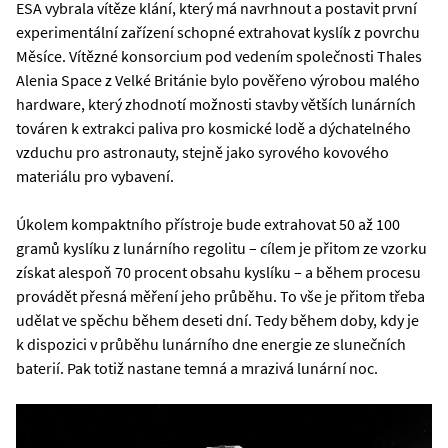
ESA vybrala vítěze klání, který má navrhnout a postavit první
experimentální zařízení schopné extrahovat kyslík z povrchu
Měsíce. Vítězné konsorcium pod vedením společnosti Thales
Alenia Space z Velké Británie bylo pověřeno výrobou malého
hardware, který zhodnotí možnosti stavby větších lunárních
továren k extrakci paliva pro kosmické lodě a dýchatelného
vzduchu pro astronauty, stejně jako syrového kovového
materiálu pro vybavení.
Úkolem kompaktního přístroje bude extrahovat 50 až 100
gramů kyslíku z lunárního regolitu – cílem je přitom ze vzorku
získat alespoň 70 procent obsahu kyslíku – a během procesu
provádět přesná měření jeho průběhu. To vše je přitom třeba
udělat ve spěchu během deseti dní. Tedy během doby, kdy je
k dispozici v průběhu lunárního dne energie ze slunečních
baterií. Pak totiž nastane temná a mrazivá lunární noc.