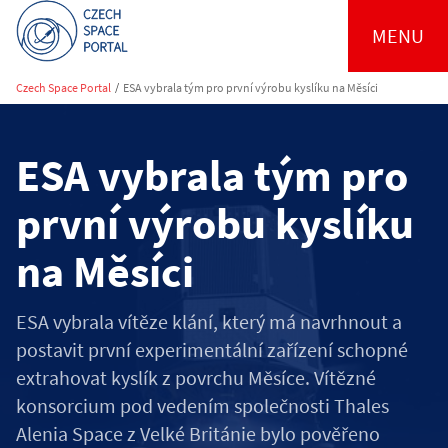
MENU
Czech Space Portal
/
ESA vybrala tým pro první výrobu kyslíku na Měsíci
ESA vybrala tým pro
první výrobu kyslíku
na Měsíci
ESA vybrala vítěze klání, který má navrhnout a
postavit první experimentální zařízení schopné
extrahovat kyslík z povrchu Měsíce. Vítězné
konsorcium pod vedením společnosti Thales
Alenia Space z Velké Británie bylo pověřeno