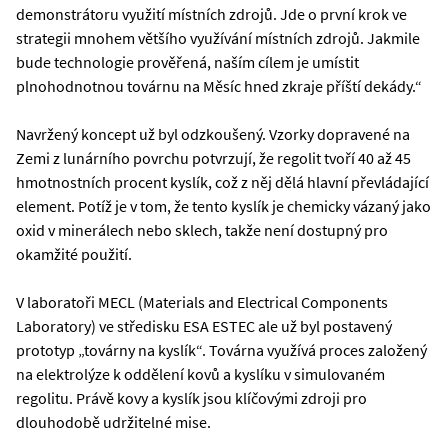
demonstrátoru využití místních zdrojů. Jde o první krok ve
strategii mnohem většího využívání místních zdrojů. Jakmile
bude technologie prověřená, naším cílem je umístit
plnohodnotnou továrnu na Měsíc hned zkraje příští dekády.“
Navržený koncept už byl odzkoušený. Vzorky dopravené na
Zemi z lunárního povrchu potvrzují, že regolit tvoří 40 až 45
hmotnostních procent kyslík, což z něj dělá hlavní převládající
element. Potíž je v tom, že tento kyslík je chemicky vázaný jako
oxid v minerálech nebo sklech, takže není dostupný pro
okamžité použití.
V laboratoři MECL (Materials and Electrical Components
Laboratory) ve středisku ESA ESTEC ale už byl postavený
prototyp „továrny na kyslík“. Továrna využívá proces založený
na elektrolýze k oddělení kovů a kyslíku v simulovaném
regolitu. Právě kovy a kyslík jsou klíčovými zdroji pro
dlouhodobě udržitelné mise.