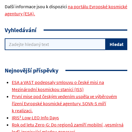
Další informace jsou k dispozici
na portálu Evropské kosmické
agentury (ESA).
Vyhledávání
Nejnovější příspěvky
ESA a VAST podepsaly smlouvu o české misi na
Mezinárodní kosmickou stanici (ISS)
První mise pod českým vedením uspěla ve výběrovém
řízení Evropské kosmické agentury. SOVA-S míří
k realizaci.
IRIS² Low-LEO Info Days
Rok od letu Zero-G: Do regionů zamíří mobilní „vesmírná
loď“ inspirující mladou generaci