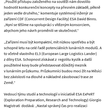
„Použití přístupu založeného na soutěži nám dovolilo
hodnotit konkurenční koncepty na přesném základě, pěkně
jeden vedle druhého,“ komentuje systémový inženýr ze
zařízení CDF (Concurrent Design Facility) ESA David Binns.
„Nyní se těšíme na spolupráci s vítězným konsorciem,
abychom jeho návrh proměnili ve skutečnost.“
„Zařízení musí být kompaktní, mít nízkou spotřebu a být
schopné letu na celé řadě potenciálních lunárních modulů. A
to včetně vlastního EL3 (European Large Logistics Lander)
z dílny ESA. Schopnost získávat z regolitu kyslík a další
použitelné kovy bude představovat důležitý mezník
v lunárním průzkumu. Průzkumníci budou moci žít na Měsíci
bez závislosti na dlouhé a nákladné zásobovací trase ze
Země.“
Vedoucí týmu studií a technologií v iniciativě ESA ExPeRT
(Exploration Preparation, Research and Technology) Giorgio
Magistrati dodává: „Nastal správný čas pro realizaci