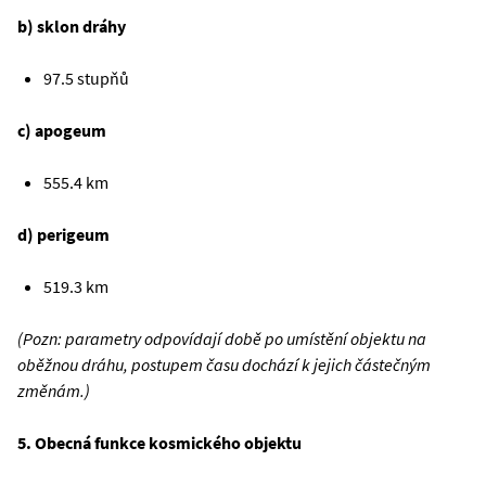
b) sklon dráhy
97.5 stupňů
c) apogeum
555.4 km
d) perigeum
519.3 km
(Pozn: parametry odpovídají době po umístění objektu na
oběžnou dráhu, postupem času dochází k jejich částečným
změnám.)
5. Obecná funkce kosmického objektu