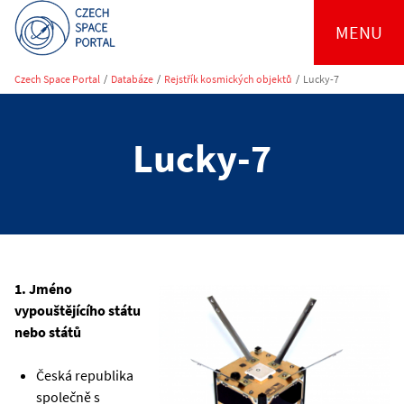
MENU
Czech Space Portal
/
Databáze
/
Rejstřík kosmických objektů
/
Lucky-7
Lucky-7
1. Jméno
vypouštějícího státu
nebo států
Česká republika
společně s