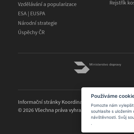
Rejstřík k
Vzdělávání a popularizace
ESA | EUSPA
Národní strategie
Úspěchy ČR
Používáme cooki
Informační stránky Koordinační rady ministra dopra
Pomozte nám vylepšit 
© 2026 Všechna práva vyhrazena.
souhlasíte s uložením
návštěvnosti. Svůj so
.