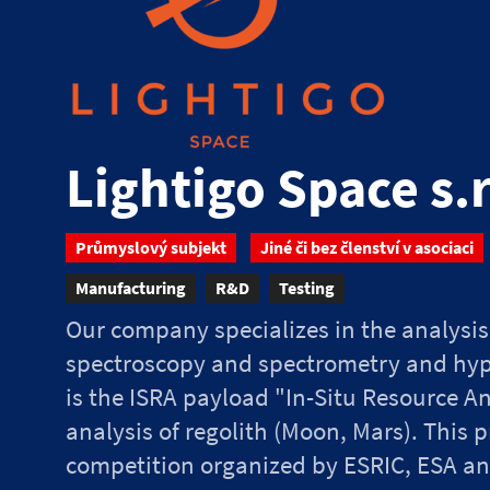
Lightigo Space s.r
Průmyslový subjekt
Jiné či bez členství v asociaci
Manufacturing
R&D
Testing
Our company specializes in the analysis 
spectroscopy and spectrometry and hyp
is the ISRA payload "In-Situ Resource A
analysis of regolith (Moon, Mars). This
competition organized by ESRIC, ESA and