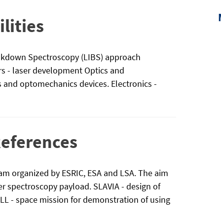
lities
reakdown Spectroscopy (LIBS) approach
rs - laser development Optics and
 and optomechanics devices. Electronics -
References
ram organized by ESRIC, ESA and LSA. The aim
ser spectroscopy payload. SLAVIA - design of
OLL - space mission for demonstration of using