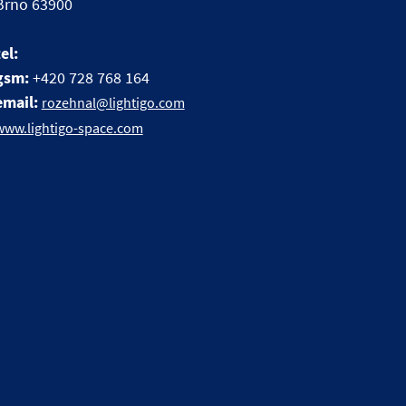
Brno 63900
tel:
gsm:
+420 728 768 164
email:
rozehnal@lightigo.com
www.lightigo-space.com