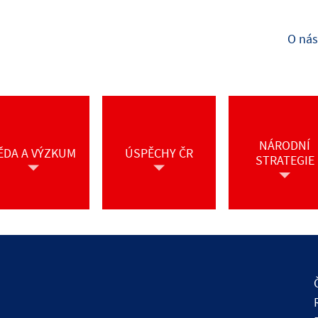
O nás
NÁRODNÍ
ĚDA A VÝZKUM
ÚSPĚCHY ČR
STRATEGIE