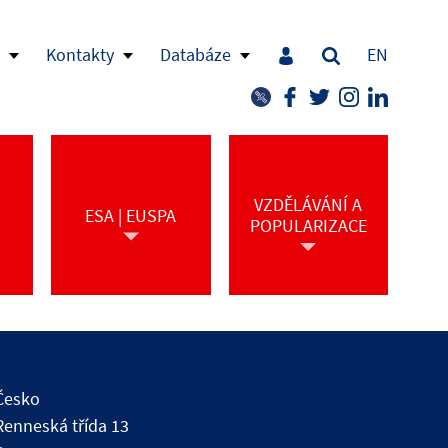
Kontakty
Databáze
EN
VZDĚLÁVÁNÍ A
ESA | EUSPA
POPULARIZACE
Česko
Renneská třída 13