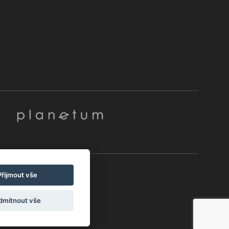
Přijmout vše
dmítnout vše