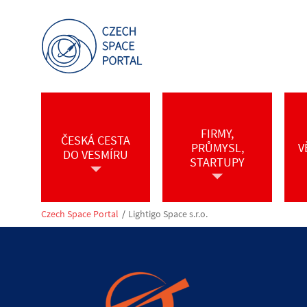
FIRMY,
ČESKÁ CESTA
PRŮMYSL,
V
DO VESMÍRU
STARTUPY
Czech Space Portal
/
Lightigo Space s.r.o.