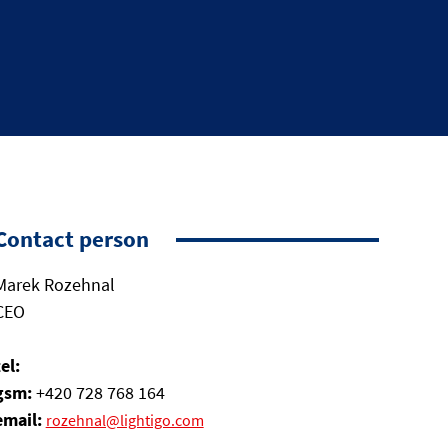
Contact person
Marek Rozehnal
CEO
tel:
gsm:
+420 728 768 164
email:
rozehnal@lightigo.com