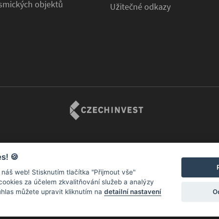
osmických objektů
Užitečné odkazy
es!
🍪
vy pro kosmické aktivity
náš web! Stisknutím tlačítka "Přijmout vše"
 cookies za účelem zkvalitňování služeb a analýzy
O
uhlas můžete upravit kliknutím na
detailní nastavení