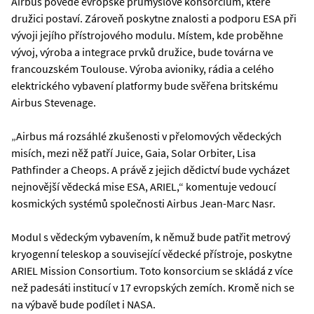
Airbus povede evropské průmyslové konsorcium, které
družici postaví. Zároveň poskytne znalosti a podporu ESA při
vývoji jejího přístrojového modulu. Místem, kde proběhne
vývoj, výroba a integrace prvků družice, bude továrna ve
francouzském Toulouse. Výroba avioniky, rádia a celého
elektrického vybavení platformy bude svěřena britskému
Airbus Stevenage.
„Airbus má rozsáhlé zkušenosti v přelomových vědeckých
misích, mezi něž patří Juice, Gaia, Solar Orbiter, Lisa
Pathfinder a Cheops. A právě z jejich dědictví bude vycházet
nejnovější vědecká mise ESA, ARIEL,“ komentuje vedoucí
kosmických systémů společnosti Airbus Jean-Marc Nasr.
Modul s vědeckým vybavením, k němuž bude patřit metrový
kryogenní teleskop a související vědecké přístroje, poskytne
ARIEL Mission Consortium. Toto konsorcium se skládá z více
než padesáti institucí v 17 evropských zemích. Kromě nich se
na výbavě bude podílet i NASA.