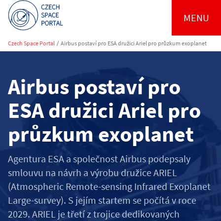
MENU
Czech Space Portal
/
Airbus postaví pro ESA družici Ariel pro průzkum exoplanet
Airbus postaví pro
ESA družici Ariel pro
průzkum exoplanet
Agentura ESA a společnost Airbus podepsaly
smlouvu na návrh a výrobu družice ARIEL
(Atmospheric Remote-sensing Infrared Exoplanet
Large-survey). S jejím startem se počítá v roce
2029. ARIEL je třetí z trojice dedikovaných