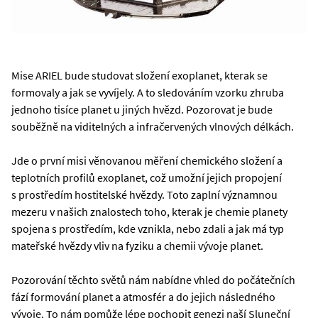
Mise ARIEL bude studovat složení exoplanet, kterak se
formovaly a jak se vyvíjely. A to sledováním vzorku zhruba
jednoho tisíce planet u jiných hvězd. Pozorovat je bude
souběžně na viditelných a infračervených vlnových délkách.
Jde o první misi věnovanou měření chemického složení a
teplotních profilů exoplanet, což umožní jejich propojení
s prostředím hostitelské hvězdy. Toto zaplní významnou
mezeru v našich znalostech toho, kterak je chemie planety
spojena s prostředím, kde vznikla, nebo zdali a jak má typ
mateřské hvězdy vliv na fyziku a chemii vývoje planet.
Pozorování těchto světů nám nabídne vhled do počátečních
fází formování planet a atmosfér a do jejich následného
vývoje. To nám pomůže lépe pochopit genezi naší Sluneční