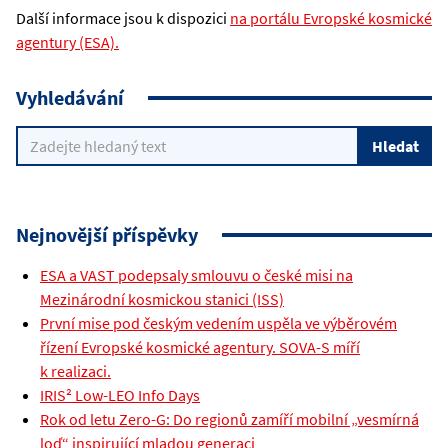
Další informace jsou k dispozici
na portálu Evropské kosmické
agentury (ESA).
Vyhledávání
Nejnovější příspěvky
ESA a VAST podepsaly smlouvu o české misi na
Mezinárodní kosmickou stanici (ISS)
První mise pod českým vedením uspěla ve výběrovém
řízení Evropské kosmické agentury. SOVA-S míří
k realizaci.
IRIS² Low-LEO Info Days
Rok od letu Zero-G: Do regionů zamíří mobilní „vesmírná
loď“ inspirující mladou generaci