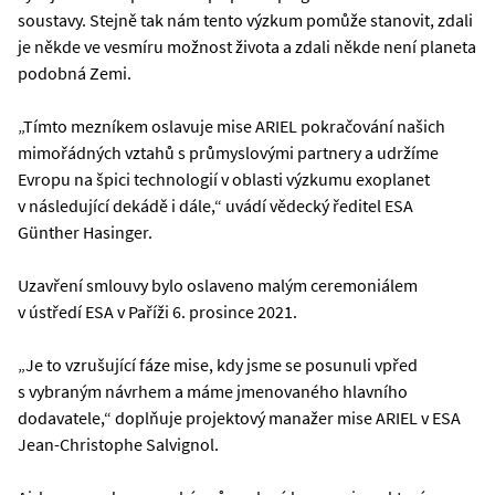
soustavy. Stejně tak nám tento výzkum pomůže stanovit, zdali
je někde ve vesmíru možnost života a zdali někde není planeta
podobná Zemi.
„Tímto mezníkem oslavuje mise ARIEL pokračování našich
mimořádných vztahů s průmyslovými partnery a udržíme
Evropu na špici technologií v oblasti výzkumu exoplanet
v následující dekádě i dále,“ uvádí vědecký ředitel ESA
Günther Hasinger.
Uzavření smlouvy bylo oslaveno malým ceremoniálem
v ústředí ESA v Paříži 6. prosince 2021.
„Je to vzrušující fáze mise, kdy jsme se posunuli vpřed
s vybraným návrhem a máme jmenovaného hlavního
dodavatele,“ doplňuje projektový manažer mise ARIEL v ESA
Jean-Christophe Salvignol.