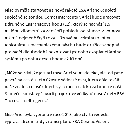
Mise by měla startovat na nové raketě ESA Ariane 6: poletí
společně se sondou Comet Interceptor. Ariel bude pracovat
z druhého Lagrangeova bodu (L2), který se nachází 1,5
miliónu kilometrů za Zemí při pohledu od Slunce. Životnost
má mít nejméně čtyři roky. Díky svému velmi stabilnímu
teplotnímu a mechanickému návrhu bude družice schopná
provádět dlouhodobá pozorování jednoho exoplanetárního
systému po dobu deseti hodin až tří dnů.
„Může se zdát, že je start mise Ariel velmi daleko, ale teď jsme
pevně na cestě k této úžasné vědecké misi, která dále rozšíří
naše znalosti o hvězdných systémech daleko za hranice naší
Sluneční soustavy,“ uvádí projektové vědkyně mise Ariel v ESA
Theresa Lueftingerová.
Mise Ariel byla vybrána v roce 2018 jako čtvrtá vědecká
výprava střední třídy v rámci plánu ESA Cosmic Vision.