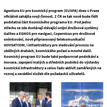
Agentura EU pro kosmický program (EUSPA) dnes v Praze
oficiálně zahájila svoji činnost. Z ČR se tak nově bude řídit
podstatná část Kosmického programu EU. Pod jednu
střechu se zde dostávají stávající unijní družicové systémy
Galileo a EGNOS pro navigaci, Copernicus pro družicové
snímkování, nově připravovaný telekomunikační
GOVSATCOM, i infrastruktury pro sledování provozu na
oběžných drahách, kosmického počasí a mnohé další.
Kosmický program EU bude také podporovat podnikání a
inovace, zapojení malých a středních podniků do výstavby
kosmické infrastruktury a celou řadu aktivit zaměřených na
rozvoj a zavádění služeb dle požadavků uživatelů.