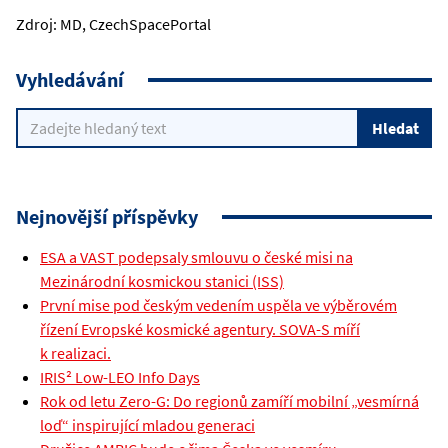
Zdroj: MD, CzechSpacePortal
Vyhledávání
Nejnovější příspěvky
ESA a VAST podepsaly smlouvu o české misi na
Mezinárodní kosmickou stanici (ISS)
První mise pod českým vedením uspěla ve výběrovém
řízení Evropské kosmické agentury. SOVA-S míří
k realizaci.
IRIS² Low-LEO Info Days
Rok od letu Zero-G: Do regionů zamíří mobilní „vesmírná
loď“ inspirující mladou generaci