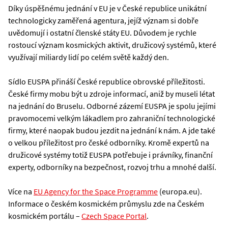
Díky úspěšnému jednání v EU je v České republice unikátní
technologicky zaměřená agentura, jejíž význam si dobře
uvědomují i ostatní členské státy EU. Důvodem je rychle
rostoucí význam kosmických aktivit, družicový systémů, které
využívají miliardy lidí po celém světě každý den.
Sídlo EUSPA přináší České republice obrovské příležitosti.
České firmy mobu být u zdroje informací, aniž by museli létat
na jednání do Bruselu. Odborné zázemí EUSPA je spolu jejími
pravomocemi velkým lákadlem pro zahraniční technologické
firmy, které naopak budou jezdit na jednání k nám. A jde také
o velkou příležitost pro české odborníky. Kromě expertů na
družicové systémy totiž EUSPA potřebuje i právníky, finanční
experty, odborníky na bezpečnost, rozvoj trhu a mnohé další.
Více na
EU Agency for the Space Programme
(europa.eu).
Informace o českém kosmickém průmyslu zde na Českém
kosmickém portálu –
Czech Space Portal
.