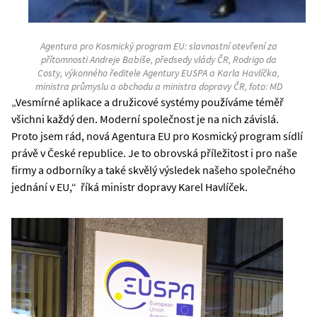
Agentura pro Kosmický program EU: slavnostní otevření za
přítomnosti Andreje Babiše, předsedy vlády ČR, Rodrigo da
Costy, výkonného ředitele Agentury EUSPA a Karla Havlíčka,
ministra průmyslu a obchodu a ministra dopravy ČR, foto: MD
„Vesmírné aplikace a družicové systémy používáme téměř
všichni každý den. Moderní společnost je na nich závislá.
Proto jsem rád, nová Agentura EU pro Kosmický program sídlí
právě v České republice. Je to obrovská příležitost i pro naše
firmy a odborníky a také skvělý výsledek našeho společného
jednání v EU,“ říká ministr dopravy Karel Havlíček.