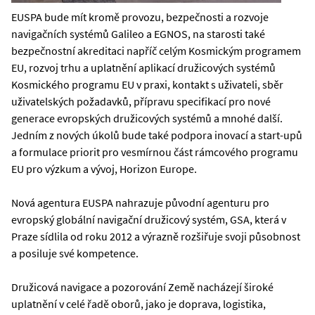
EUSPA bude mít kromě provozu, bezpečnosti a rozvoje
navigačních systémů Galileo a EGNOS, na starosti také
bezpečnostní akreditaci napříč celým Kosmickým programem
EU, rozvoj trhu a uplatnění aplikací družicových systémů
Kosmického programu EU v praxi, kontakt s uživateli, sběr
uživatelských požadavků, přípravu specifikací pro nové
generace evropských družicových systémů a mnohé další.
Jedním z nových úkolů bude také podpora inovací a start-upů
a formulace priorit pro vesmírnou část rámcového programu
EU pro výzkum a vývoj, Horizon Europe.
Nová agentura EUSPA nahrazuje původní agenturu pro
evropský globální navigační družicový systém, GSA, která v
Praze sídlila od roku 2012 a výrazně rozšiřuje svoji působnost
a posiluje své kompetence.
Družicová navigace a pozorování Země nacházejí široké
uplatnění v celé řadě oborů, jako je doprava, logistika,