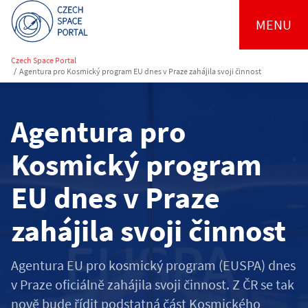
MENU
Czech Space Portal
/
Agentura pro Kosmický program EU dnes v Praze zahájila svoji činnost
Agentura pro
Kosmický program
EU dnes v Praze
zahájila svoji činnost
Agentura EU pro kosmický program (EUSPA) dnes
v Praze oficiálně zahájila svoji činnost. Z ČR se tak
nově bude řídit podstatná část Kosmického