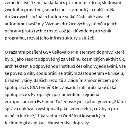
zemědělství, řízení nakládání s přírodními zdroji, sledování
životního prostředí, smart cities a v mnohých dalších. Na
družicových službách budou z velké části také záviset
autonomní systémy. Význam družicových systémů a jejich
ochrany proto rychle roste, což je i důvodem pro vznik
programu, rozvoj jeho infrastruktury a služeb.
O razantní posílení GSA usilovalo Ministerstvo dopravy, které
bylo, jako resort odpovědný za většinu kosmických aktivit ČR,
architektem a odpovědnou institucí českého vyjednávání. Vše
se povedlo díky spolupráci se Stálým zastoupením v Bruselu,
Úřadem vlády, dalších rezortů a vládním zmocněncem pro
spolupráci s GSA téměř 8 let. Zásadní roli hrála také úzká
spolupráce s Evropským parlamentem, zejména
europoslancem Evženem Tošenovským a jeho týmem. „Státní
správa dokázala vystupovat jako jeden celek, což bylo pro
úspěch klíčové,“ říká vedoucí Oddělení kosmických
technologií a aplikací Ministerstva dopravy.