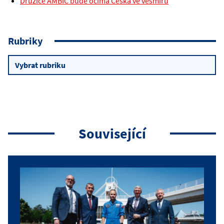
Družice AMBIC bude očima Česka ve vesmíru
Rubriky
Rubriky
Související