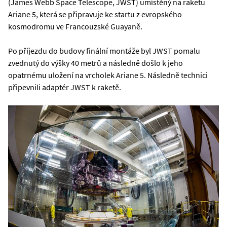
(James Webb Space Telescope, JWST) umístěný na raketu
Ariane 5, která se připravuje ke startu z evropského
kosmodromu ve Francouzské Guayaně.
Po příjezdu do budovy finální montáže byl JWST pomalu
zvednutý do výšky 40 metrů a následně došlo k jeho
opatrnému uložení na vrcholek Ariane 5. Následně technici
připevnili adaptér JWST k raketě.