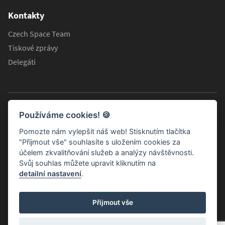
Kontakty
Czech Space Team
Tiskové zprávy
Delegáti
Používáme cookies!
🍪
Pomozte nám vylepšit náš web! Stisknutím tlačítka
"Přijmout vše" souhlasíte s uložením cookies za
účelem zkvalitňování služeb a analýzy návštěvnosti.
Svůj souhlas můžete upravit kliknutím na
detailní nastavení
.
Informační stránky Koordinační rady ministra dopravy pro
Přijmout vše
kosmické aktivity
© 2026 Všechna práva vyhrazena.