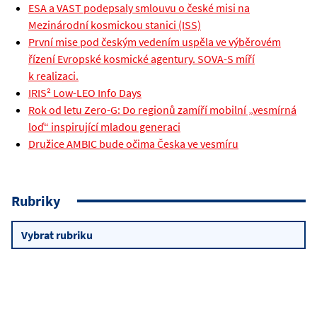
ESA a VAST podepsaly smlouvu o české misi na
Mezinárodní kosmickou stanici (ISS)
První mise pod českým vedením uspěla ve výběrovém
řízení Evropské kosmické agentury. SOVA-S míří
k realizaci.
IRIS² Low-LEO Info Days
Rok od letu Zero-G: Do regionů zamíří mobilní „vesmírná
loď“ inspirující mladou generaci
Družice AMBIC bude očima Česka ve vesmíru
Rubriky
Rubriky