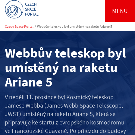
MENU
Czech Space Portal
/
Webbův teleskop byl umístěný na raketu Ariane 5
Webbův teleskop byl
umístěný na raketu
Ariane 5
V neděli 11. prosince byl Kosmický teleskop
Jamese Webba (James Webb Space Telescope,
JWST) umístěný na raketu Ariane 5, která se
připravuje ke startu z evropského kosmodromu
ve Francouzské Guayaně. Po příjezdu do budovy