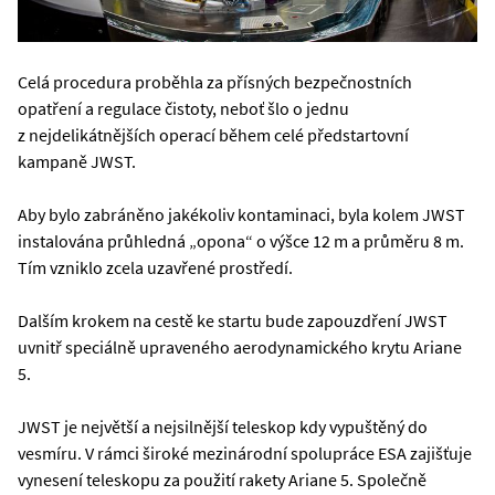
Celá procedura proběhla za přísných bezpečnostních
opatření a regulace čistoty, neboť šlo o jednu
z nejdelikátnějších operací během celé předstartovní
kampaně JWST.
Aby bylo zabráněno jakékoliv kontaminaci, byla kolem JWST
instalována průhledná „opona“ o výšce 12 m a průměru 8 m.
Tím vzniklo zcela uzavřené prostředí.
Dalším krokem na cestě ke startu bude zapouzdření JWST
uvnitř speciálně upraveného aerodynamického krytu Ariane
5.
JWST je největší a nejsilnější teleskop kdy vypuštěný do
vesmíru. V rámci široké mezinárodní spolupráce ESA zajišťuje
vynesení teleskopu za použití rakety Ariane 5. Společně