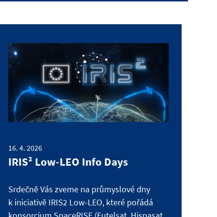
16. 4. 2026
IRIS² Low-LEO Info Days
Srdečně Vás zveme na průmyslové dny
k iniciativě IRIS2 Low-LEO, které pořádá
konsorcium SpaceRISE (Eutelsat, Hispasat