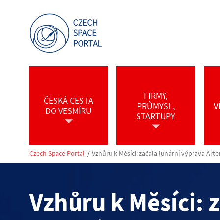
FIRMY,
ČESKÁ CESTA
PRŮMYSL,
V
DO VESMÍRU
STARTUPY
Czech Space Portal
/
Vzhůru k Měsíci: začala lunární výprava Arte
Vzhůru k Měsíci: 