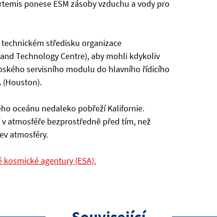
Artemis ponese ESM zásoby vzduchu a vody pro
v technickém středisku organizace
nd Technology Centre), aby mohli kdykoliv
pského servisního modulu do hlavního řídicího
 (Houston).
ého oceánu nedaleko pobřeží Kalifornie.
í v atmosféře bezprostředně před tím, než
ev atmosféry.
é kosmické agentury (ESA).