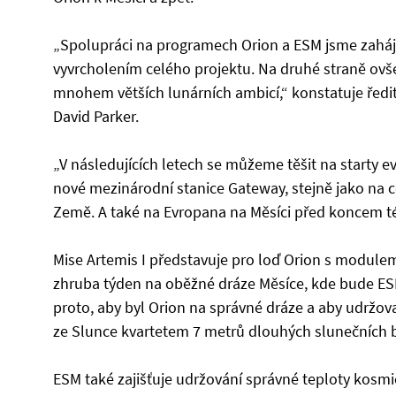
„Spolupráci na programech Orion a ESM jsme zahájili
vyvrcholením celého projektu. Na druhé straně ovš
mnohem větších lunárních ambicí,“ konstatuje ředi
David Parker.
„V následujících letech se můžeme těšit na starty 
nové mezinárodní stanice Gateway, stejně jako na 
Země. A také na Evropana na Měsíci před koncem t
Mise Artemis I představuje pro loď Orion s modulem
zhruba týden na oběžné dráze Měsíce, kde bude E
proto, aby byl Orion na správné dráze a aby udržov
ze Slunce kvartetem 7 metrů dlouhých slunečních ba
ESM také zajišťuje udržování správné teploty kosmi