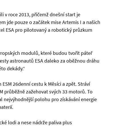
 v roce 2013, přičemž dnešní start je
em jde pouze o začátek mise Artemis I a našich
tel ESA pro pilotovaný a robotický průzkum
evropských modulů, které budou tvořit páteř
cesty astronautů ESA daleko za oběžnou dráhu
éto dekády.“
 ESM 26denní cestu k Měsíci a zpět. Stráví
SM průběžně zažehovat svých 33 motorů. To
al nejvýhodnější polohu pro získávání energie
terií.
cké lodi a nese nádrže paliva plus