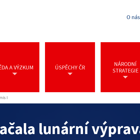
O nás
NÁRODNÍ
ĚDA A VÝZKUM
ÚSPĚCHY ČR
STRATEGIE
mis I
začala lunární výprav