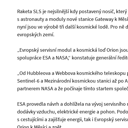
Raketa SLS je nejsilnější kdy postavený nosič, kter
s astronauty a moduly nové stanice Gateway k Měsíci.
nyní jsou ve výrobě tři další kosmické lodě. Pro ně
evropských zemí.
„Evropský servisní modul a kosmická loď Orion jsou p
spolupráce ESA a NASA,“ konstatuje generální ředit
„Od Hubbleova a Webbova kosmického teleskopu 
Sentinel-6 a Mezinárodní kosmickou stanici až po Ar
partnerem NASA a že počínaje tímto startem společn
ESA provedla návrh a dohlížela na vývoj servisního 
dodávky vzduchu, elektrické energie a pohon. Pod
s cestujícími a zajišťuje energii, tak i Evropský se
Orion k Měsíci a zpět.