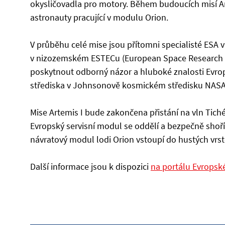
okysličovadla pro motory. Během budoucích misí 
astronauty pracující v modulu Orion.
V průběhu celé mise jsou přítomni specialisté ESA 
v nizozemském ESTECu (European Space Research a
poskytnout odborný názor a hluboké znalosti Evro
střediska v Johnsonově kosmickém středisku NASA
Mise Artemis I bude zakončena přistání na vln Tich
Evropský servisní modul se oddělí a bezpečně shoř
návratový modul lodi Orion vstoupí do hustých vrst
Další informace jsou k dispozici
na portálu Evropsk