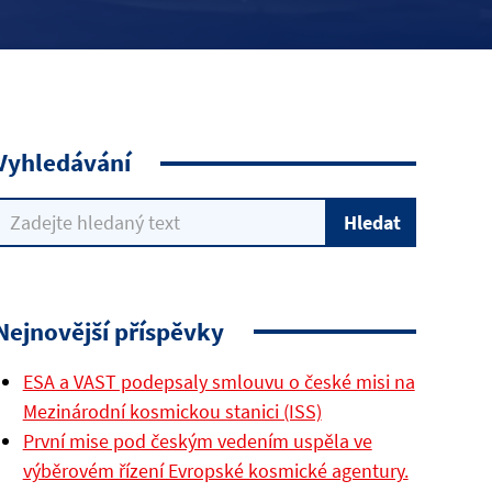
Vyhledávání
Nejnovější příspěvky
ESA a VAST podepsaly smlouvu o české misi na
Mezinárodní kosmickou stanici (ISS)
První mise pod českým vedením uspěla ve
výběrovém řízení Evropské kosmické agentury.