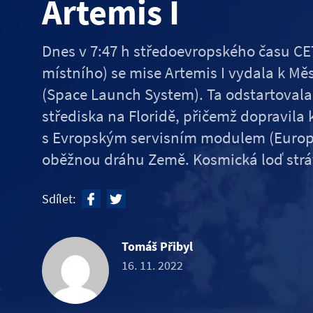
Artemis I
Dnes v 7:47 h středoevropského času CET
místního) se mise Artemis I vydala k Mě
(Space Launch System). Ta odstartoval
střediska na Floridě, přičemž dopravila
s Evropským servisním modulem (Europ
oběžnou dráhu Země. Kosmická loď strá
Sdílet:
Tomáš Přibyl
16. 11. 2022