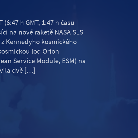
 (6:47 h GMT, 1:47 h času
síci na nové raketě NASA SLS
a z Kennedyho kosmického
 kosmickou loď Orion
ean Service Module, ESM) na
vila dvě […]