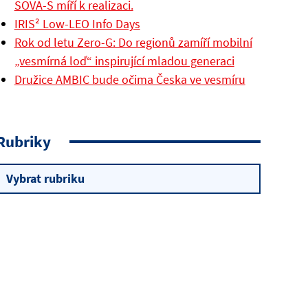
SOVA-S míří k realizaci.
IRIS² Low-LEO Info Days
Rok od letu Zero-G: Do regionů zamíří mobilní
„vesmírná loď“ inspirující mladou generaci
Družice AMBIC bude očima Česka ve vesmíru
Rubriky
Rubriky