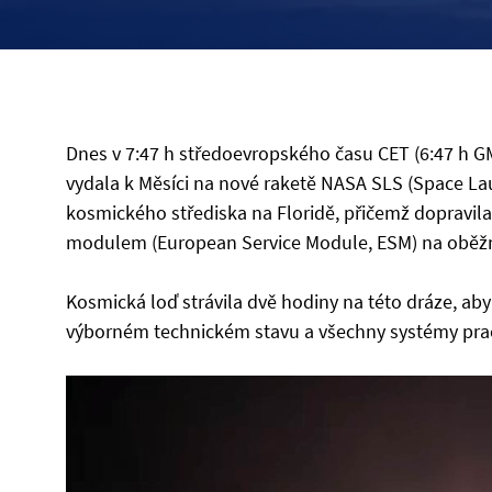
Dnes v 7:47 h středoevropského času CET (6:47 h GM
vydala k Měsíci na nové raketě NASA SLS (Space L
kosmického střediska na Floridě, přičemž dopravil
modulem (European Service Module, ESM) na oběž
Kosmická loď strávila dvě hodiny na této dráze, aby
výborném technickém stavu a všechny systémy pracuj