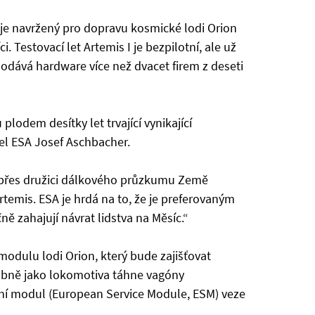
ý je navržený pro dopravu kosmické lodi Orion
 Testovací let Artemis I je bezpilotní, ale už
 dodává hardware více než dvacet firem z deseti
lodem desítky let trvající vynikající
el ESA Josef Aschbacher.
přes družici dálkového průzkumu Země
temis. ESA je hrdá na to, že je preferovaným
ě zahajují návrat lidstva na Měsíc.“
modulu lodi Orion, který bude zajišťovat
obně jako lokomotiva táhne vagóny
rvisní modul (European Service Module, ESM) veze