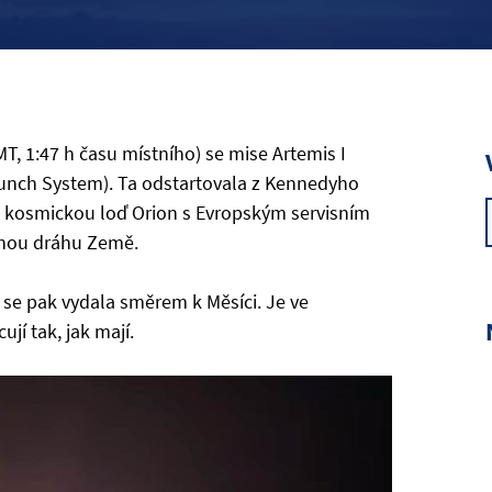
T, 1:47 h času místního) se mise Artemis I
aunch System). Ta odstartovala z Kennedyho
a kosmickou loď Orion s Evropským servisním
nou dráhu Země.
 se pak vydala směrem k Měsíci. Je ve
í tak, jak mají.