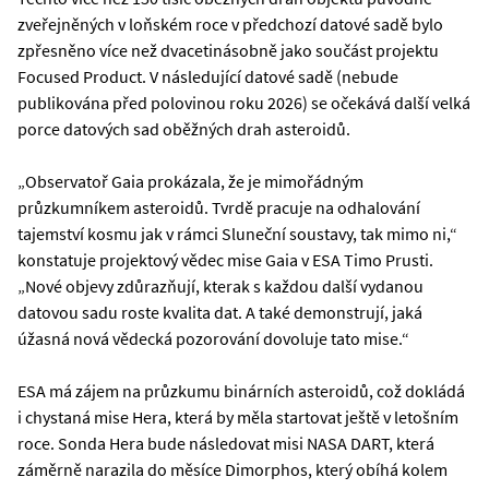
zveřejněných v loňském roce v předchozí datové sadě bylo
zpřesněno více než dvacetinásobně jako součást projektu
Focused Product. V následující datové sadě (nebude
publikována před polovinou roku 2026) se očekává další velká
porce datových sad oběžných drah asteroidů.
„Observatoř Gaia prokázala, že je mimořádným
průzkumníkem asteroidů. Tvrdě pracuje na odhalování
tajemství kosmu jak v rámci Sluneční soustavy, tak mimo ni,“
konstatuje projektový vědec mise Gaia v ESA Timo Prusti.
„Nové objevy zdůrazňují, kterak s každou další vydanou
datovou sadu roste kvalita dat. A také demonstrují, jaká
úžasná nová vědecká pozorování dovoluje tato mise.“
ESA má zájem na průzkumu binárních asteroidů, což dokládá
i chystaná mise Hera, která by měla startovat ještě v letošním
roce. Sonda Hera bude následovat misi NASA DART, která
záměrně narazila do měsíce Dimorphos, který obíhá kolem