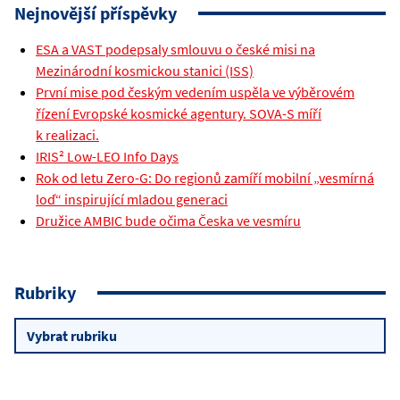
Nejnovější příspěvky
ESA a VAST podepsaly smlouvu o české misi na
Mezinárodní kosmickou stanici (ISS)
První mise pod českým vedením uspěla ve výběrovém
řízení Evropské kosmické agentury. SOVA-S míří
k realizaci.
IRIS² Low-LEO Info Days
Rok od letu Zero-G: Do regionů zamíří mobilní „vesmírná
loď“ inspirující mladou generaci
Družice AMBIC bude očima Česka ve vesmíru
Rubriky
Rubriky