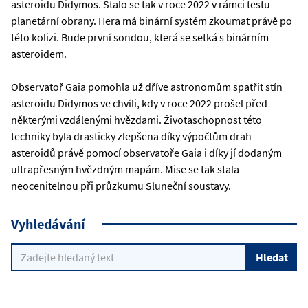
asteroidu Didymos. Stalo se tak v roce 2022 v rámci testu
planetární obrany. Hera má binární systém zkoumat právě po
této kolizi. Bude první sondou, která se setká s binárním
asteroidem.
Observatoř Gaia pomohla už dříve astronomům spatřit stín
asteroidu Didymos ve chvíli, kdy v roce 2022 prošel před
některými vzdálenými hvězdami. Životaschopnost této
techniky byla drasticky zlepšena díky výpočtům drah
asteroidů právě pomocí observatoře Gaia i díky jí dodaným
ultrapřesným hvězdným mapám. Mise se tak stala
neocenitelnou při průzkumu Sluneční soustavy.
Vyhledávání