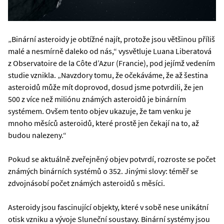
„Binární asteroidy je obtížné najít, protože jsou většinou příliš
malé a nesmírně daleko od nás,“ vysvětluje Luana Liberatová
z Observatoire de la Côte d’Azur (Francie), pod jejímž vedením
studie vznikla. „Navzdory tomu, že očekáváme, že až šestina
asteroidů může mít doprovod, dosud jsme potvrdili, že jen
500 z více než miliónu známých asteroidů je binárním
systémem. Ovšem tento objev ukazuje, že tam venku je
mnoho měsíců asteroidů, které prostě jen čekají na to, až
budou nalezeny.“
Pokud se aktuálně zveřejněný objev potvrdí, rozroste se počet
známých binárních systémů o 352. Jinými slovy: téměř se
zdvojnásobí počet známých asteroidů s měsíci.
Asteroidy jsou fascinující objekty, které v sobě nese unikátní
otisk vzniku a vývoje Sluneční soustavy. Binární systémy jsou