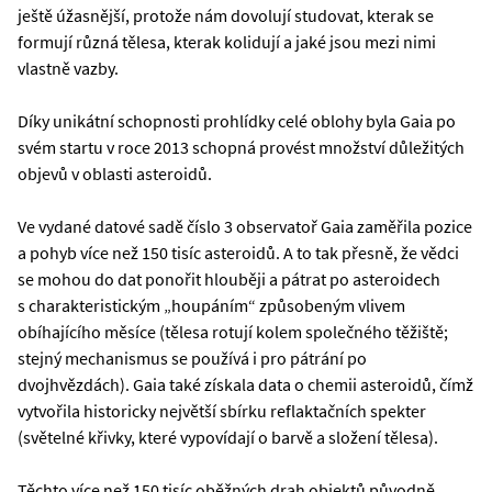
ještě úžasnější, protože nám dovolují studovat, kterak se
formují různá tělesa, kterak kolidují a jaké jsou mezi nimi
vlastně vazby.
Díky unikátní schopnosti prohlídky celé oblohy byla Gaia po
svém startu v roce 2013 schopná provést množství důležitých
objevů v oblasti asteroidů.
Ve vydané datové sadě číslo 3 observatoř Gaia zaměřila pozice
a pohyb více než 150 tisíc asteroidů. A to tak přesně, že vědci
se mohou do dat ponořit hlouběji a pátrat po asteroidech
s charakteristickým „houpáním“ způsobeným vlivem
obíhajícího měsíce (tělesa rotují kolem společného těžiště;
stejný mechanismus se používá i pro pátrání po
dvojhvězdách). Gaia také získala data o chemii asteroidů, čímž
vytvořila historicky největší sbírku reflaktačních spekter
(světelné křivky, které vypovídají o barvě a složení tělesa).
Těchto více než 150 tisíc oběžných drah objektů původně