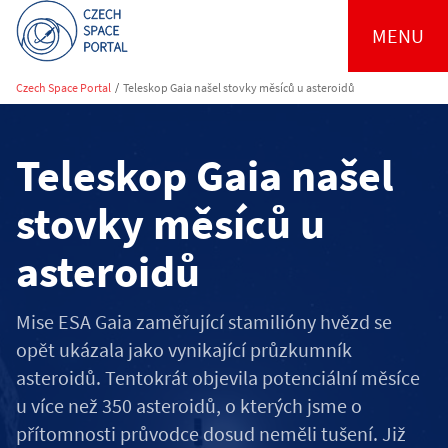
MENU
Czech Space Portal
/
Teleskop Gaia našel stovky měsíců u asteroidů
Teleskop Gaia našel
stovky měsíců u
asteroidů
Mise ESA Gaia zaměřující stamilióny hvězd se
opět ukázala jako vynikající průzkumník
asteroidů. Tentokrát objevila potenciální měsíce
u více než 350 asteroidů, o kterých jsme o
přítomnosti průvodce dosud neměli tušení. Již