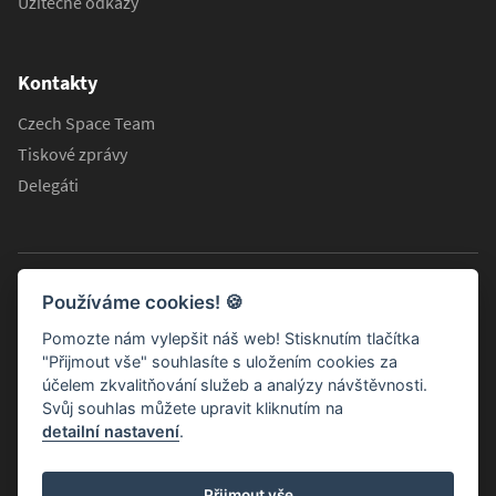
Užitečné odkazy
Kontakty
Czech Space Team
Tiskové zprávy
Delegáti
Používáme cookies!
🍪
Pomozte nám vylepšit náš web! Stisknutím tlačítka
"Přijmout vše" souhlasíte s uložením cookies za
účelem zkvalitňování služeb a analýzy návštěvnosti.
Svůj souhlas můžete upravit kliknutím na
detailní nastavení
.
Informační stránky Koordinační rady ministra dopravy pro
Přijmout vše