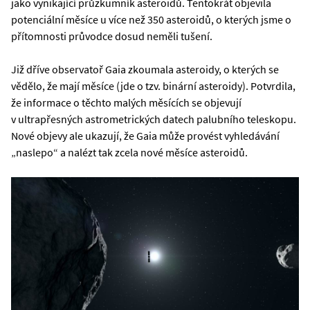
jako vynikající průzkumník asteroidů. Tentokrát objevila
potenciální měsíce u více než 350 asteroidů, o kterých jsme o
přítomnosti průvodce dosud neměli tušení.
Již dříve observatoř Gaia zkoumala asteroidy, o kterých se
vědělo, že mají měsíce (jde o tzv. binární asteroidy). Potvrdila,
že informace o těchto malých měsících se objevují
v ultrapřesných astrometrických datech palubního teleskopu.
Nové objevy ale ukazují, že Gaia může provést vyhledávání
„naslepo“ a nalézt tak zcela nové měsíce asteroidů.