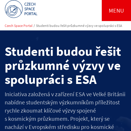
MENU
Czech Space Portal
/
Studenti budou řešit průzkumné výzvy ve spolupráci s ESA
Studenti budou řešit
průzkumné výzvy ve
spolupráci s ESA
Iniciativa založená v zařízení ESA ve Velké Británii
nabídne studentským výzkumníkům příležitost
rychle zkoumat klíčové výzvy spojené
s kosmickým průzkumem. Projekt, který se
nachází v Evropském středisku pro kosmické