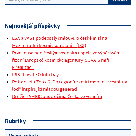
Nejnovější příspěvky
ESA a VAST podepsaly smlouvu o české misi na
Mezinárodní kosmickou stanici (ISS)
První mise pod českým vedením uspěla ve výběrovém
řízení Evropské kosmické agentury. SOVA-S míří
k realizaci.
IRIS² Low-LEO Info Days
Rok od letu Zero-G: Do regionů zamíří mobilní „vesmírná
loď“ inspirující mladou generaci
Družice AMBIC bude očima Česka ve vesmíru
Rubriky
Rubriky