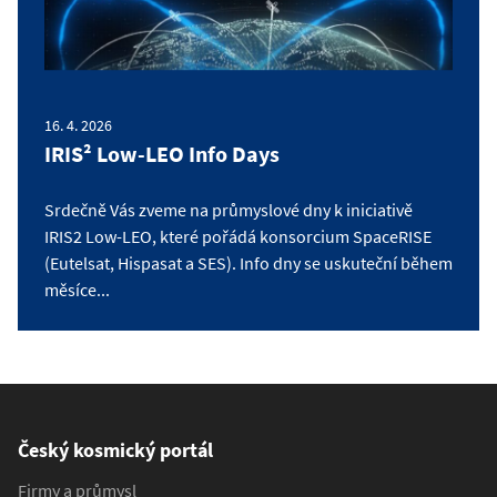
16. 4. 2026
IRIS² Low-LEO Info Days
Srdečně Vás zveme na průmyslové dny k iniciativě
IRIS2 Low-LEO, které pořádá konsorcium SpaceRISE
(Eutelsat, Hispasat a SES). Info dny se uskuteční během
měsíce...
Český kosmický portál
Firmy a průmysl