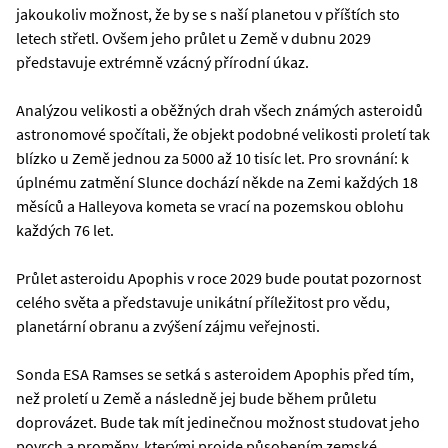
jakoukoliv možnost, že by se s naší planetou v příštích sto
letech střetl. Ovšem jeho průlet u Země v dubnu 2029
představuje extrémně vzácný přírodní úkaz.
Analýzou velikosti a oběžných drah všech známých asteroidů
astronomové spočítali, že objekt podobné velikosti proletí tak
blízko u Země jednou za 5000 až 10 tisíc let. Pro srovnání: k
úplnému zatmění Slunce dochází někde na Zemi každých 18
měsíců a Halleyova kometa se vrací na pozemskou oblohu
každých 76 let.
Průlet asteroidu Apophis v roce 2029 bude poutat pozornost
celého světa a představuje unikátní příležitost pro vědu,
planetární obranu a zvýšení zájmu veřejnosti.
Sonda ESA Ramses se setká s asteroidem Apophis před tím,
než proletí u Země a následně jej bude během průletu
doprovázet. Bude tak mít jedinečnou možnost studovat jeho
povrch a proměny, kterými projde působením zemské