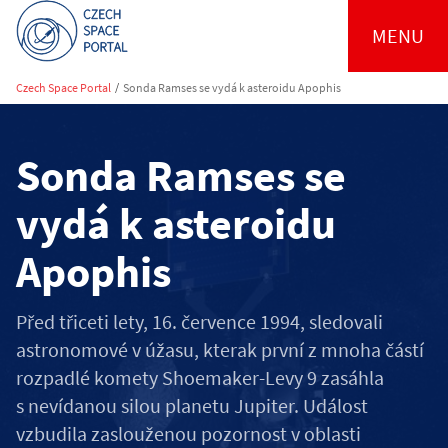
MENU
Czech Space Portal
/
Sonda Ramses se vydá k asteroidu Apophis
Sonda Ramses se
vydá k asteroidu
Apophis
Před třiceti lety, 16. července 1994, sledovali
astronomové v úžasu, kterak první z mnoha částí
rozpadlé komety Shoemaker-Levy 9 zasáhla
s nevídanou silou planetu Jupiter. Událost
vzbudila zaslouženou pozornost v oblasti