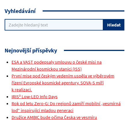
Vyhledávání
Nejnovější příspěvky
ESA a VAST podepsaly smlouvu o české misi na
Mezinárodní kosmickou stanici (ISS)
První mise pod českým vedením uspěla ve výběrovém
řízení Evropské kosmické agentury. SOVA-S míří
k realizaci.
IRIS² Low-LEO Info Days
Rok od letu Zero-G: Do regionů zamíří mobilní „vesmírná
loď“ inspirující mladou generaci
Družice AMBIC bude očima Česka ve vesmíru