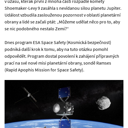
v úžasu, kterak první z mnoha částí rozpadlé komety
Shoemaker-Levy 9 zasáhla s nevídanou silou planetu Jupiter.
Událost vzbudila zaslouženou pozornost v oblasti planetární
obrany a lidé se začali ptát: „Můžeme udělat něco pro to, aby
se nic podobného nestalo Zemi?“
Dnes program ESA Space Safety (Kosmická bezpečnost)
podniká další krok k tomu, aby na tuto otázku pomohl
odpovědět. Program dostal povolení k zahájení přípravných
prací na své nové misi planetární obrany, sondě Ramses
(Rapid Apophis Mission for Space Safety).