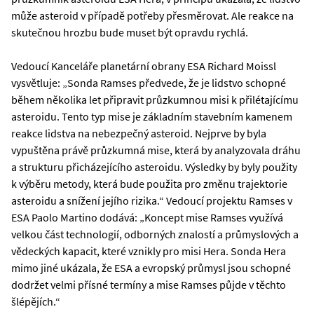
může asteroid v případě potřeby přesměrovat. Ale reakce na
skutečnou hrozbu bude muset být opravdu rychlá.
Vedoucí Kanceláře planetární obrany ESA Richard Moissl
vysvětluje: „Sonda Ramses předvede, že je lidstvo schopné
během několika let připravit průzkumnou misi k přilétajícímu
asteroidu. Tento typ mise je základním stavebním kamenem
reakce lidstva na nebezpečný asteroid. Nejprve by byla
vypuštěna právě průzkumná mise, která by analyzovala dráhu
a strukturu přicházejícího asteroidu. Výsledky by byly použity
k výběru metody, která bude použita pro změnu trajektorie
asteroidu a snížení jejího rizika.“ Vedoucí projektu Ramses v
ESA Paolo Martino dodává: „Koncept mise Ramses využívá
velkou část technologií, odborných znalostí a průmyslových a
vědeckých kapacit, které vznikly pro misi Hera. Sonda Hera
mimo jiné ukázala, že ESA a evropský průmysl jsou schopné
dodržet velmi přísné termíny a mise Ramses půjde v těchto
šlépějích.“