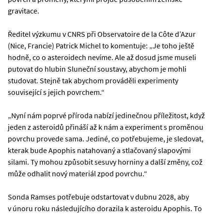
gravitace.
Ředitel výzkumu v CNRS při Observatoire de la Côte d’Azur
(Nice, Francie) Patrick Michel to komentuje: „Je toho ještě
hodně, co o asteroidech nevíme. Ale až dosud jsme museli
putovat do hlubin Sluneční soustavy, abychom je mohli
studovat. Stejně tak abychom prováděli experimenty
související s jejich povrchem.“
„Nyní nám poprvé příroda nabízí jedinečnou příležitost, když
jeden z asteroidů přináší až k nám a experiment s proměnou
povrchu provede sama. Jediné, co potřebujeme, je sledovat,
kterak bude Apophis natahovaný a stlačovaný slapovými
silami. Ty mohou způsobit sesuvy horniny a další změny, což
může odhalit nový materiál zpod povrchu.“
Sonda Ramses potřebuje odstartovat v dubnu 2028, aby
v únoru roku následujícího dorazila k asteroidu Apophis. To