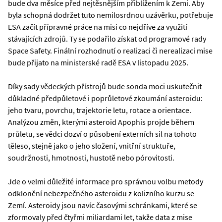
bude dva měsíce před nejtěsnějším přiblížením k Zemi. Aby
byla schopná dodržet tuto nemilosrdnou uzávěrku, potřebuje
ESA začít přípravné práce na misi co nejdříve za využití
stávajících zdrojů. Ty se podařilo získat od programové rady
Space Safety. Finální rozhodnutí o realizaci či nerealizaci mise
bude přijato na ministerské radě ESA v listopadu 2025.
Díky sady vědeckých přístrojů bude sonda moci uskutečnit
důkladné předpůletové i poprůletové zkoumání asteroidu:
jeho tvaru, povrchu, trajektorie letu, rotace a orientace.
Analýzou změn, kterými asteroid Apophis projde během
průletu, se vědci dozví o působení externích sil na tohoto
těleso, stejně jako o jeho složení, vnitřní struktuře,
soudržnosti, hmotnosti, hustotě nebo pórovitosti.
Jde o velmi důležité informace pro správnou volbu metody
odklonění nebezpečného asteroidu z kolizního kurzu se
Zemí. Asteroidy jsou navíc časovými schránkami, které se
zformovaly před čtyřmi miliardami let, takže data z mise