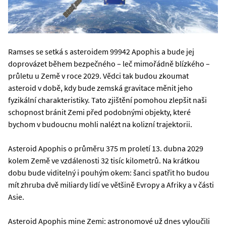
Ramses se setká s asteroidem 99942 Apophis a bude jej
doprovázet během bezpečného – leč mimořádně blízkého –
průletu u Země v roce 2029. Vědci tak budou zkoumat
asteroid v době, kdy bude zemská gravitace měnit jeho
fyzikální charakteristiky. Tato zjištění pomohou zlepšit naši
schopnost bránit Zemi před podobnými objekty, které
bychom v budoucnu mohli nalézt na kolizní trajektorii.
Asteroid Apophis o průměru 375 m proletí 13. dubna 2029
kolem Země ve vzdálenosti 32 tisíc kilometrů. Na krátkou
dobu bude viditelný i pouhým okem: šanci spatřit ho budou
mít zhruba dvě miliardy lidí ve většině Evropy a Afriky a v části
Asie.
Asteroid Apophis mine Zemi: astronomové už dnes vyloučili