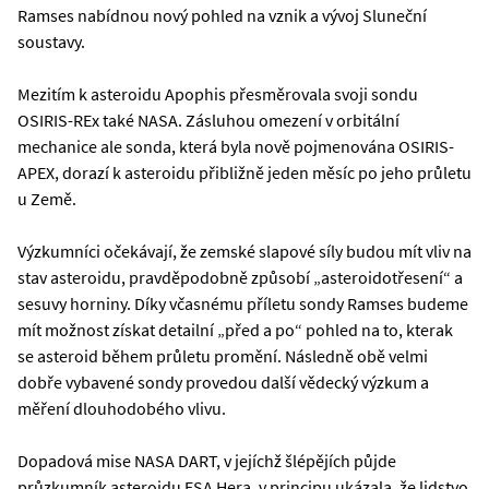
Ramses nabídnou nový pohled na vznik a vývoj Sluneční
soustavy.
Mezitím k asteroidu Apophis přesměrovala svoji sondu
OSIRIS-REx také NASA. Zásluhou omezení v orbitální
mechanice ale sonda, která byla nově pojmenována OSIRIS-
APEX, dorazí k asteroidu přibližně jeden měsíc po jeho průletu
u Země.
Výzkumníci očekávají, že zemské slapové síly budou mít vliv na
stav asteroidu, pravděpodobně způsobí „asteroidotřesení“ a
sesuvy horniny. Díky včasnému příletu sondy Ramses budeme
mít možnost získat detailní „před a po“ pohled na to, kterak
se asteroid během průletu promění. Následně obě velmi
dobře vybavené sondy provedou další vědecký výzkum a
měření dlouhodobého vlivu.
Dopadová mise NASA DART, v jejíchž šlépějích půjde
průzkumník asteroidu ESA Hera, v principu ukázala, že lidstvo