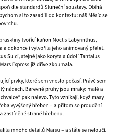
espoň dle standardů Sluneční soustavy. Obíhá
bychom si to zasadili do kontextu: náš Měsíc se
povrchu.
praskliny tvořící kaňon Noctis Labyrinthus,
la a dokonce i vytvořila jeho animovaný přelet.
s Sulci, stejně jako koryta a údolí Tantalus
Mars Express již dříve zkoumala.
nující prvky, které sem vneslo počasí. Právě sem
lý nádech. Barevné pruhy jsou mraky: malé a
chvalce“ pak nalevo. Tyto vznikají, když masy
třeba vyvýšený hřeben – a přitom se proudění
na zastíněné straně hřebenu.
alila mnoho detailů Marsu – a stále se neloučí.