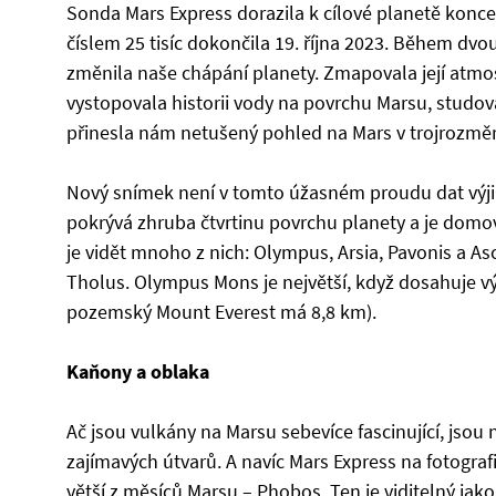
Sonda Mars Express dorazila k cílové planetě konc
číslem 25 tisíc dokončila 19. října 2023. Během dv
změnila naše chápání planety. Zmapovala její atmosfé
vystopovala historii vody na povrchu Marsu, studov
přinesla nám netušený pohled na Mars v trojrozmě
Nový snímek není v tomto úžasném proudu dat výji
pokrývá zhruba čtvrtinu povrchu planety a je dom
je vidět mnoho z nich: Olympus, Arsia, Pavonis a Asc
Tholus. Olympus Mons je největší, když dosahuje vý
pozemský Mount Everest má 8,8 km).
Kaňony a oblaka
Ač jsou vulkány na Marsu sebevíce fascinující, jso
zajímavých útvarů. A navíc Mars Express na fotograf
větší z měsíců Marsu – Phobos. Ten je viditelný jako