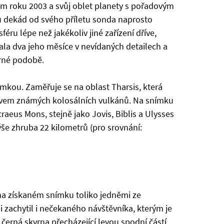
em roku 2003 a svůj oblet planety s pořadovým
ou dekád od svého příletu sonda naprosto
ru lépe než jakékoliv jiné zařízení dříve,
ala dva jeho měsíce v nevídaných detailech a
rné podobě.
mkou. Zaměřuje se na oblast Tharsis, která
ovem známých kolosálních vulkánů. Na snímku
raeus Mons, stejně jako Jovis, Biblis a Ulysses
še zhruba 22 kilometrů (pro srovnání:
u na získaném snímku toliko jedněmi ze
ii zachytil i nečekaného návštěvníka, kterým je
 černá skvrna přecházející levou spodní částí