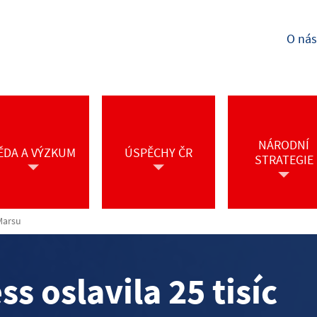
O nás
NÁRODNÍ
ĚDA A VÝZKUM
ÚSPĚCHY ČR
STRATEGIE
 Marsu
s oslavila 25 tisíc