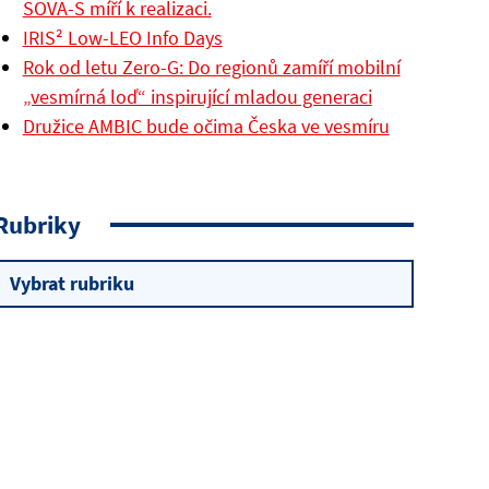
SOVA-S míří k realizaci.
IRIS² Low-LEO Info Days
Rok od letu Zero-G: Do regionů zamíří mobilní
„vesmírná loď“ inspirující mladou generaci
Družice AMBIC bude očima Česka ve vesmíru
Rubriky
Rubriky