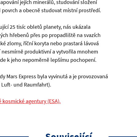
pování jejích minerálů, studování složení
povrch a obecně studovat místní prostředí.
jící 25 tisíc obletů planety, nás ukázala
ch hřebenů přes po propadliště na svazích
ké zlomy, říční koryta nebo prastará lávová
ní nesmírně produktivní a vytvořila mnohem
ede k jeho nepoměrně lepšímu pochopení.
y Mars Express byla vyvinutá a je provozovaná
Luft- und Raumfahrt).
é kosmické agentury (ESA).
Související