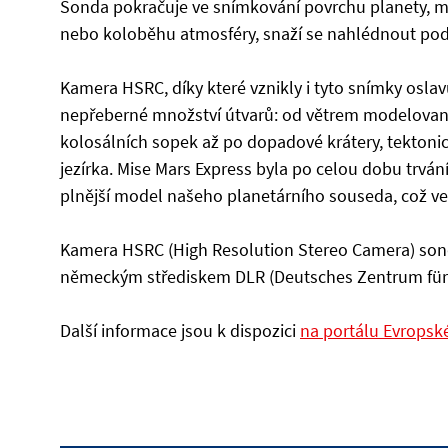
Sonda pokračuje ve snímkování povrchu planety, ma
nebo koloběhu atmosféry, snaží se nahlédnout pod 
Kamera HSRC, díky které vznikly i tyto snímky oslavu
nepřeberné množství útvarů: od větrem modelovaný
kolosálních sopek až po dopadové krátery, tektonic
jezírka. Mise Mars Express byla po celou dobu trvá
plnější model našeho planetárního souseda, což v
Kamera HSRC (High Resolution Stereo Camera) sond
německým střediskem DLR (Deutsches Zentrum für 
Další informace jsou k dispozici
na portálu Evropsk