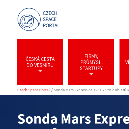
FIRMY,
ČESKÁ CESTA
PRŮMYSL,
V
DO VESMÍRU
STARTUPY
Czech Space Portal
/
Sonda Mars Express oslavila 25 tisíc obletů
Sonda Mars Expres