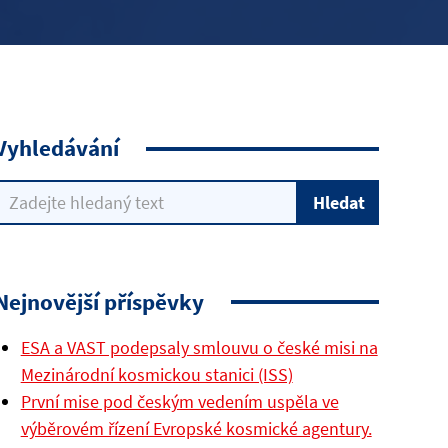
Vyhledávání
Nejnovější příspěvky
ESA a VAST podepsaly smlouvu o české misi na
Mezinárodní kosmickou stanici (ISS)
První mise pod českým vedením uspěla ve
výběrovém řízení Evropské kosmické agentury.