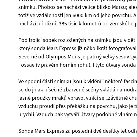
snímku. Phobos se nachází velice blízko Marsu; al
totiž ve vzdálenosti jen 6000 km od jeho povrchu. A
nachází přibližně 385 tisíc kilometrů od zemského 
Pod trojicí sopek rozložených na snímku jsou vidět 
který sonda Mars Express již několikrát fotografova
Severně od Olympus Mons je patrný velký sesuv Lycu
Fossae (v pravém horním rohu). I tyto útvary sonda 
Ve spodní části snímku jsou k vidění i některé fasci
se do jinak písečně zbarvené scény vkládá namodra
jasné proužky mraků vpravo, vlnící se „závětrné chu
vzduchu proudí přes překážku na povrchu, jako je 
urychlí. Vzduch pak vytváří útvary podobné vlnám 
Sonda Mars Express za poslední dvě desítky let odh