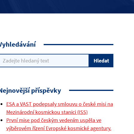
Vyhledávání
Nejnovější příspěvky
ESA a VAST podepsaly smlouvu o české misi na
Mezinárodní kosmickou stanici (ISS)
První mise pod českým vedením uspěla ve
výběrovém řízení Evropské kosmické agentury.