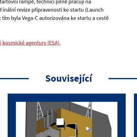
artovní rampě, technici pilně pracují na
Finální revize připravenosti ke startu (Launch
 tím byla Vega-C autorizována ke startu a cestě
é kosmické agentury (ESA).
Související