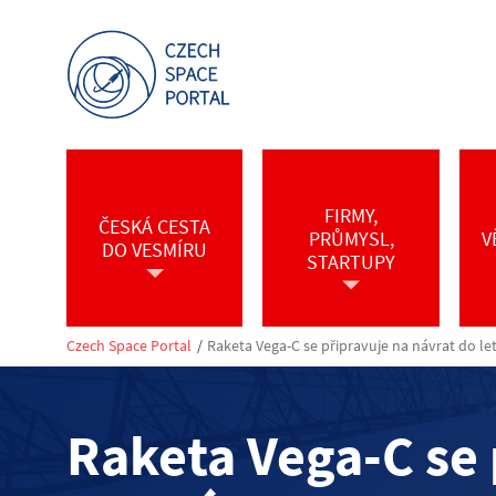
FIRMY,
ČESKÁ CESTA
PRŮMYSL,
V
DO VESMÍRU
STARTUPY
Czech Space Portal
/
Raketa Vega-C se připravuje na návrat do l
Raketa Vega-C se 