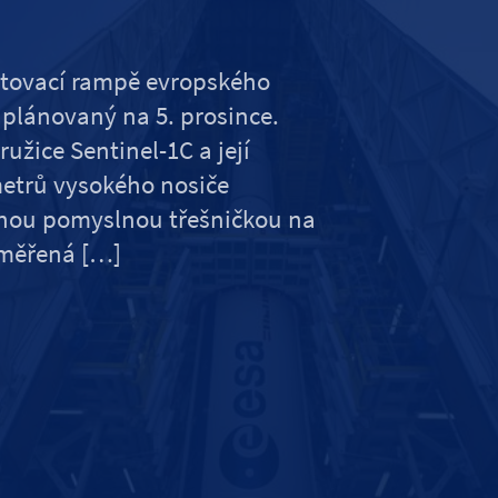
rtovací rampě evropského
plánovaný na 5. prosince.
užice Sentinel-1C a její
metrů vysokého nosiče
 onou pomyslnou třešničkou na
aměřená […]