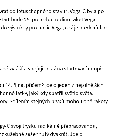
ávrat do letuschopného stavu“. Vega-C byla po
tart bude 25. pro celou rodinu raket Vega:
 do výslužby pro nosič Vega, což je předchůdce
né zvlášť a spojují se až na startovací rampě.
14. října, přičemž jde o jeden z nejsilnějších
né látky, jaký kdy spatřil světlo světa.
otory. Sdílením stejných prvků mohou obě rakety
gy-C svoji trysku radikálně přepracovanou,
y zkušebně zažehnutý dvakrát. Jde o