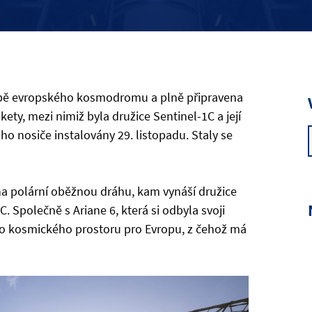
mpě evropského kosmodromu a plně připravena
kety, mezi nimiž byla družice Sentinel-1C a její
o nosiče instalovány 29. listopadu. Staly se
na polární oběžnou dráhu, kam vynáší družice
 Společně s Ariane 6, která si odbyla svoji
 do kosmického prostoru pro Evropu, z čehož má