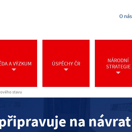
O nás
NÁRODNÍ
ĚDA A VÝZKUM
ÚSPĚCHY ČR
STRATEGIE
etového stavu
připravuje na návrat