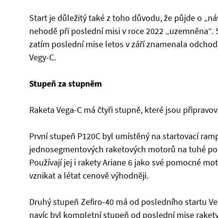
Start je důležitý také z toho důvodu, že půjde o „n
nehodě při poslední misi v roce 2022 „uzemněna“. S
zatím poslední mise letos v září znamenala odchod
Vegy-C.
Stupeň za stupněm
Raketa Vega-C má čtyři stupně, které jsou připravova
První stupeň P120C byl umístěný na startovací rampu 
jednosegmentových raketových motorů na tuhé pohon
Používají jej i rakety Ariane 6 jako své pomocné m
vznikat a létat cenově výhodněji.
Druhý stupeň Zefiro-40 má od posledního startu Ve
navíc byl kompletní stupeň od poslední mise raket