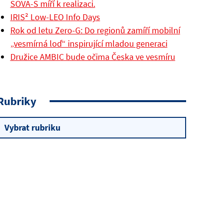
SOVA-S míří k realizaci.
IRIS² Low-LEO Info Days
Rok od letu Zero-G: Do regionů zamíří mobilní
„vesmírná loď“ inspirující mladou generaci
Družice AMBIC bude očima Česka ve vesmíru
Rubriky
Rubriky