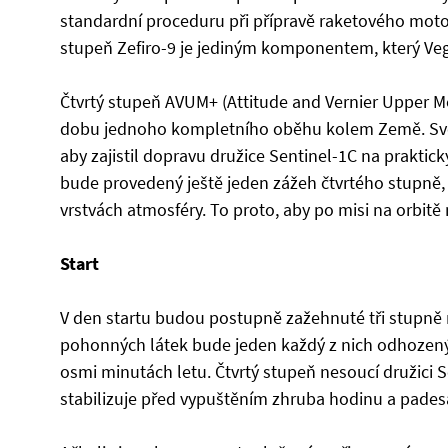
standardní proceduru při přípravě raketového moto
stupeň Zefiro-9 je jediným komponentem, který Veg
Čtvrtý stupeň AVUM+ (Attitude and Vernier Upper Mo
dobu jednoho kompletního oběhu kolem Země. Své 
aby zajistil dopravu družice Sentinel-1C na praktic
bude provedený ještě jeden zážeh čtvrtého stupně, kt
vrstvách atmosféry. To proto, aby po misi na orbitě
Start
V den startu budou postupně zažehnuté tři stupně 
pohonných látek bude jeden každý z nich odhozen
osmi minutách letu. Čtvrtý stupeň nesoucí družici 
stabilizuje před vypuštěním zhruba hodinu a padesá