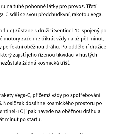
ru na tuhé pohonné látky pro provoz. Třetí
a-C sdílí se svou předchůdkyní, raketou Vega.
dule) zůstane s družicí Sentinel-1C spojený po
motory zažehne třikrát vždy na až pět minut,
ky perfektní oběžnou dráhu. Po oddělení družice
erý zajistí jeho řízenou likvidaci v hustých
 nezůstala žádná kosmická tříšť.
rakety Vega-C, přičemž vždy po spotřebování
ý. Nosič tak dosáhne kosmického prostoru po
Sentinel-1C ji pak navede na oběžnou dráhu a
t minut po startu.