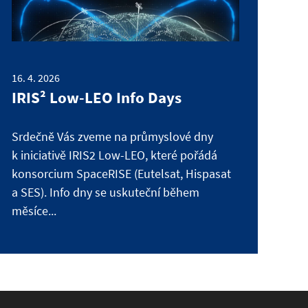
16. 4. 2026
IRIS² Low-LEO Info Days
Srdečně Vás zveme na průmyslové dny
k iniciativě IRIS2 Low-LEO, které pořádá
konsorcium SpaceRISE (Eutelsat, Hispasat
a SES). Info dny se uskuteční během
měsíce...