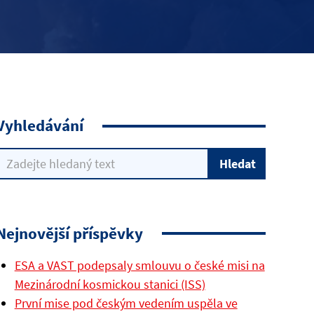
Vyhledávání
Nejnovější příspěvky
ESA a VAST podepsaly smlouvu o české misi na
Mezinárodní kosmickou stanici (ISS)
První mise pod českým vedením uspěla ve