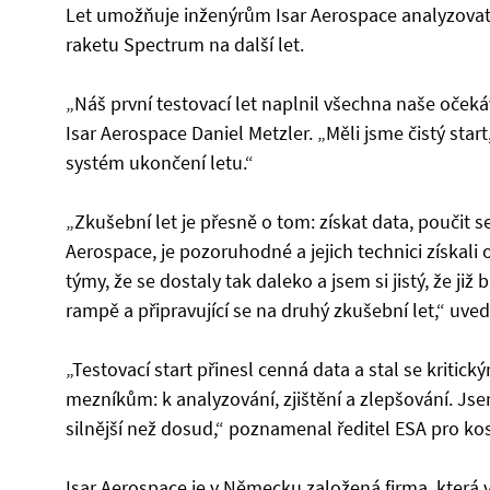
Let umožňuje inženýrům Isar Aerospace analyzovat 
raketu Spectrum na další let.
„Náš první testovací let naplnil všechna naše očeká
Isar Aerospace Daniel Metzler. „Měli jsme čistý start,
systém ukončení letu.“
„Zkušební let je přesně o tom: získat data, poučit s
Aerospace, je pozoruhodné a jejich technici získal
týmy, že se dostaly tak daleko a jsem si jistý, že ji
rampě a připravující se na druhý zkušební let,“ uve
„Testovací start přinesl cenná data a stal se krit
mezníkům: k analyzování, zjištění a zlepšování. Jsem
silnější než dosud,“ poznamenal ředitel ESA pro k
Isar Aerospace je v Německu založená firma, která 