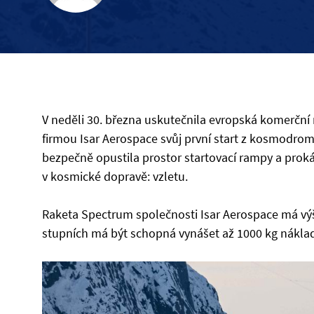
V neděli 30. března uskutečnila evropská komerční
firmou Isar Aerospace svůj první start z kosmodro
bezpečně opustila prostor startovací rampy a proká
v kosmické dopravě: vzletu.
Raketa Spectrum společnosti Isar Aerospace má vý
stupních má být schopná vynášet až 1000 kg nákla