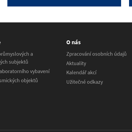
e
O nás
průmyslových a
Zpracování osobních údajů
ých subjektů
Aktuality
aboratorního vybavení
Kalendář akcí
osmických objektů
Užitečné odkazy