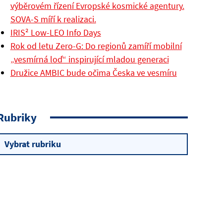
výběrovém řízení Evropské kosmické agentury.
SOVA-S míří k realizaci.
IRIS² Low-LEO Info Days
Rok od letu Zero-G: Do regionů zamíří mobilní
„vesmírná loď“ inspirující mladou generaci
Družice AMBIC bude očima Česka ve vesmíru
Rubriky
Rubriky