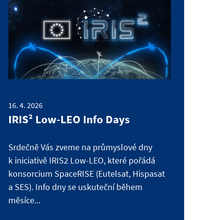
16. 4. 2026
IRIS² Low-LEO Info Days
Srdečně Vás zveme na průmyslové dny
k iniciativě IRIS2 Low-LEO, které pořádá
konsorcium SpaceRISE (Eutelsat, Hispasat
a SES). Info dny se uskuteční během
měsíce...