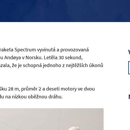
 raketa Spectrum vyvinutá a provozovaná
mu Andøya v Norsku. Letěla 30 sekund,
zala, že je schopná jednoho z nejtěžších úkonů
šku 28 m, průměr 2 a deseti motory ve dvou
du na nízkou oběžnou dráhu.