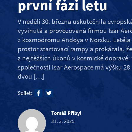
první fázi letu
V neděli 30. března uskutečnila evrops
vyvinutá a provozovaná firmou Isar Aero
z kosmodromu Andøya v Norsku. Letěla 
prostor startovací rampy a prokázala, ž
z nejtěžších úkonů v kosmické dopravě:
společnosti Isar Aerospace má výšku 28
dvou […]
Sdílet:
Tomáš Přibyl
31. 3. 2025