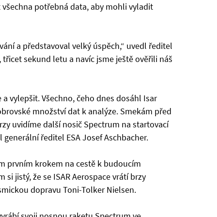
všechna potřebná data, aby mohli vyladit
vání a představoval velký úspěch,“ uvedl ředitel
 třicet sekund letu a navíc jsme ještě ověřili náš
e a vylepšit. Všechno, čeho dnes dosáhl Isar
i obrovské množství dat k analýze. Smekám před
ž brzy uvidíme další nosič Spectrum na startovací
dl generální ředitel ESA Josef Aschbacher.
ickým prvním krokem na cestě k budoucím
 si jistý, že se ISAR Aerospace vrátí brzy
osmickou dopravu Toni-Tolker Nielsen.
vyrábí svoji nosnou raketu Spectrum ve