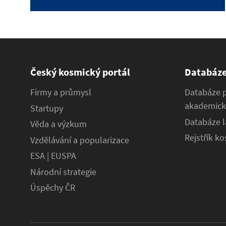
Český kosmický portál
Databáz
Firmy a průmysl
Databáze 
akademick
Startupy
Databáze l
Věda a výzkum
Rejstřík k
Vzdělávání a popularizace
ESA | EUSPA
Národní strategie
Úspěchy ČR