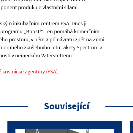
mponent produkuje vlastními silami.
ským inkubačním centrem ESA. Dnes ji
mci programu „Boost!“ Ten pomáhá komerčním
ého prostoru, v něm a při návratu zpět na Zemi.
ch druhého zkušebního letu rakety Spectrum a
čnosti v německém Vaterstettenu.
é kosmické agentury (ESA).
Související