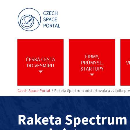
FIRMY,
ČESKÁ CESTA
PRŮMYSL,
V
DO VESMÍRU
STARTUPY
Czech Space Portal
/
Raketa Spectrum odstartovala a zvládla prvn
Raketa Spectrum 