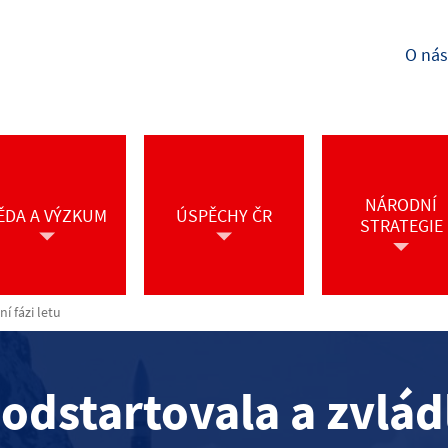
O nás
NÁRODNÍ
ĚDA A VÝZKUM
ÚSPĚCHY ČR
STRATEGIE
í fázi letu
odstartovala a zvlád