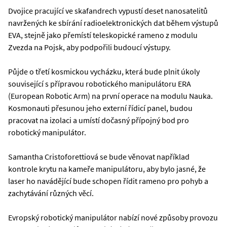
Dvojice pracující ve skafandrech vypustí deset nanosatelitů
navržených ke sbírání radioelektronických dat během výstupů
EVA, stejně jako přemístí teleskopické rameno z modulu
Zvezda na Pojsk, aby podpořili budoucí výstupy.
Půjde o třetí kosmickou vycházku, která bude plnit úkoly
související s přípravou robotického manipulátoru ERA
(European Robotic Arm) na první operace na modulu Nauka.
Kosmonauti přesunou jeho externí řídicí panel, budou
pracovat na izolaci a umístí dočasný přípojný bod pro
robotický manipulátor.
Samantha Cristoforettiová se bude věnovat například
kontrole krytu na kameře manipulátoru, aby bylo jasné, že
laser ho navádějící bude schopen řídit rameno pro pohyb a
zachytávání různých věcí.
Evropský robotický manipulátor nabízí nové způsoby provozu