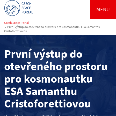
MENU
Czech Space Portal
/
První výstup do otevřeného prostoru pro kosmonautku ESA Samanthu
Cristoforettiovou
První výstup do
otevřeného prostoru
pro kosmonautku
ESA Samanthu
Cristoforettiovou