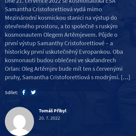
Dne 21. července 2022 se kosmonautka ESA
Samantha Cristoforettiová vydá mimo
Mezinárodní kosmickou stanici na výstup do
otevřeného prostoru, a to společně s ruským
kosmonautem Olegem Artěmjevem. Půjde o
první výstup Samanthy Cristoforettiové – a
historicky první uskutečněný Evropankou. Oba
kosmonauti budou oblečeni ve skafandrech
Orlan: Oleg Artěmjev bude mít ten s červenými
pruhy, Samantha Cristoforettiová s modrými. […]
Sdílet:
Tomáš Přibyl
20. 7. 2022