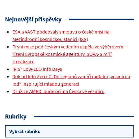
Nejnovější příspěvky
ESA a VAST podepsaly smlouvu o české misi na
Mezinárodní kosmickou stanici (ISS)
První mise pod českým vedením uspěla ve výběrovém
řízení Evropské kosmické agentury. SOVA-S míří
k realizaci.
IRIS² Low-LEO Info Days
Rok od letu Zero-G: Do regionů zamíří mobilní „vesmírná
loď“ inspirující mladou generaci
Družice AMBIC bude očima Česka ve vesmíru
Rubriky
Rubriky