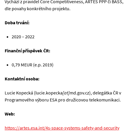
Vychází z pravidel Core Competitiveness, ARTES PPP či BASS,
dle povahy konkrétního projektu.
Doba trvání:
2020 – 2022
Finanční příspěvek ČR:
0,79 MEUR (e.p. 2019)
Kontaktní osoba:
Lucie Kopecká (lucie.kopecka
[at]
md.gov.cz), delegátka ČR v
Programového výboru ESA pro družicovou telekomunikaci.
Web:
https://artes.esa.int/4s-space-systems-safety-and-security