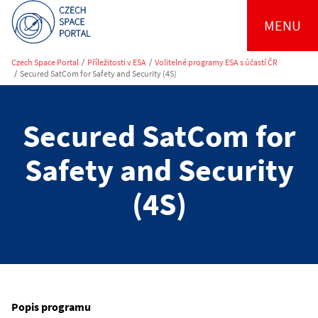
MENU
Czech Space Portal
/
Příležitosti v ESA
/
Volitelné programy ESA s účastí ČR
/
Secured SatCom for Safety and Security (4S)
Secured SatCom for
Safety and Security
(4S)
Popis programu