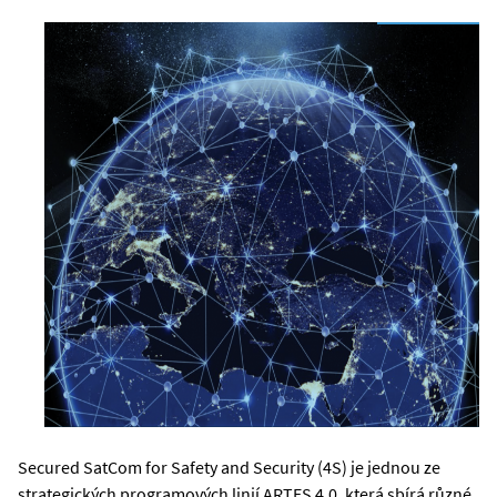
Secured SatCom for Safety and Security (4S) je jednou ze
strategických programových linií ARTES 4.0, která sbírá různé