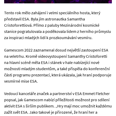
Tento rok mělo zahájení i velmi speciálního hosta, který
představil ESA. Byla jím astronautka Samantha
Cristoforettiová. Přímo z paluby Mezinárodní kosmické
stanice pogratulovala a poděkovala lidem z herního průmyslu
za inspiraci mladých lidí k prozkoumávání vesmíru.
Gamescom 2022 zaznamenal dosud největší zastoupení ESA
na veletrhu. Kromě videovystoupení Samanthy Cristoforetti
na hlavní scéně měla ESA i stánek v hale nabízející nové
možnosti mladým studentům, a také přispěla do konferenční
části programu prezentací, která ukázala, jak hraní podporuje
vesmírné mise ESA.
Vedoucí kanceláře značek a partnerství v ESA Emmet Fletcher
popsal, jak Gamescom nabízí příležitosti možnost pro sdílení
aktivit ESA s širším publikem. „Hry mají moc umožnit každému
zažít svět ESA. Jako takové je přirozené, že hraní her a