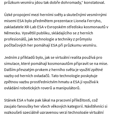
průzkum vesmíru jdou tak dobře dohromady,“ konstatoval.
Úzké propojení mezi herními světy a skutečnými vesmírnými
misemi ESA bylo předmětem prezentace Lionela Ferryho,
zakladatele XR-Lab ESA v Evropském středisku kosmonautů v
Německu. Vysvětlil publiku, skládajícího se z herních
profesionálů, jak technologie a techniky z průmyslu
počítačových her pomáhají ESA při průzkumu vesmíru.
Jedním z příkladů bylo, jak se virtuální realita používá pro
simulace, které pomáhají kosmonautům připravit se na mise.
Dalším převzatým prvkem z herního světa je využití zpětné
vazby od herních ovladačů. Tato technologie poskytuje
zpětnou vazbu prostřednictvím hmatu a ESA ji využívá k
ovládání robotických roverů a manipulátorů.
Stánek ESA v hale pak lákal na pracovní příležitosti, což
zaujalo fanoušky her všech věkových kategorií. Návštěvníci si
vyzkoušeli speciálně upravenou verzi technologie virtuální