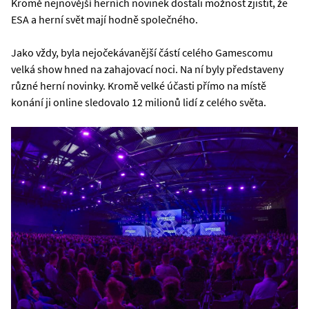
Kromě nejnovější herních novinek dostali možnost zjistit, že
ESA a herní svět mají hodně společného.
Jako vždy, byla nejočekávanější částí celého Gamescomu
velká show hned na zahajovací noci. Na ní byly představeny
různé herní novinky. Kromě velké účasti přímo na místě
konání ji online sledovalo 12 milionů lidí z celého světa.