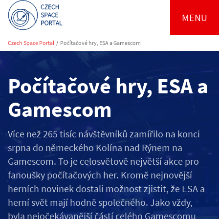
MENU
Czech Space Portal
/
Počítačové hry, ESA a Gamescom
Počítačové hry, ESA a
Gamescom
Více než 265 tisíc návštěvníků zamířilo na konci
srpna do německého Kolína nad Rýnem na
Gamescom. To je celosvětově největší akce pro
fanoušky počítačových her. Kromě nejnovější
herních novinek dostali možnost zjistit, že ESA a
herní svět mají hodně společného. Jako vždy,
byla nejočekávanější částí celého Gamescomu