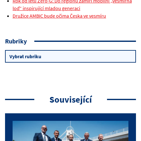
Rok od letu Zero-G: Do regionů zamíří mobilní „vesmírná
loď“ inspirující mladou generaci
Družice AMBIC bude očima Česka ve vesmíru
Rubriky
Rubriky
Související