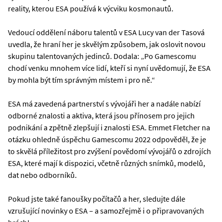
reality, kterou ESA používá k výcviku kosmonautů.
Vedoucí oddělení náboru talentů v ESA Lucy van der Tasová
uvedla, že hraní her je skvělým způsobem, jak oslovit novou
skupinu talentovaných jedinců. Dodala: „Po Gamescomu
chodí venku mnohem více lidí, kteří si nyní uvědomují, že ESA
by mohla být tím správným místem i pro ně.“
ESA má zavedená partnerství s vývojáři her a nadále nabízí
odborné znalosti a aktiva, která jsou přínosem pro jejich
podnikání a zpětně zlepšují i znalosti ESA. Emmet Fletcher na
otázku ohledně úspěchu Gamescomu 2022 odpověděl, že je
to skvělá příležitost pro zvýšení povědomí vývojářů o zdrojích
ESA, které mají k dispozici, včetně různých snímků, modelů,
dat nebo odborníků.
Pokud jste také fanoušky počítačů a her, sledujte dále
vzrušující novinky o ESA – a samozřejmě i o připravovaných