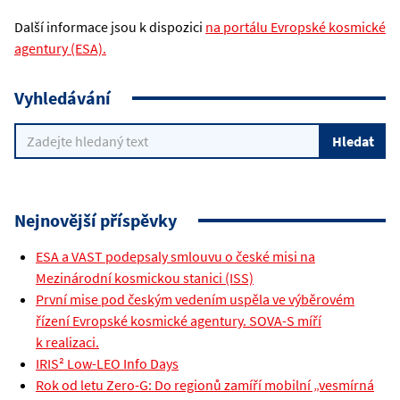
Další informace jsou k dispozici
na portálu Evropské kosmické
agentury (ESA).
Vyhledávání
Nejnovější příspěvky
ESA a VAST podepsaly smlouvu o české misi na
Mezinárodní kosmickou stanici (ISS)
První mise pod českým vedením uspěla ve výběrovém
řízení Evropské kosmické agentury. SOVA-S míří
k realizaci.
IRIS² Low-LEO Info Days
Rok od letu Zero-G: Do regionů zamíří mobilní „vesmírná