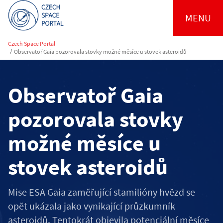
MENU
Czech Space Portal
/
Observatoř Gaia pozorovala stovky možné měsíce u stovek asteroidů
Observatoř Gaia
pozorovala stovky
možné měsíce u
stovek asteroidů
Mise ESA Gaia zaměřující stamilióny hvězd se
opět ukázala jako vynikající průzkumník
asteroidů. Tentokrát objevila potenciální měsíce