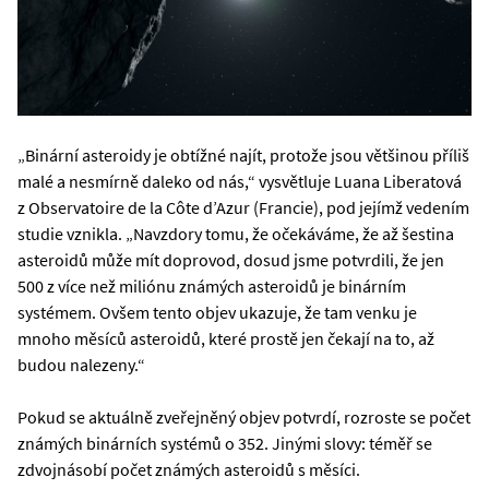
„Binární asteroidy je obtížné najít, protože jsou většinou příliš
malé a nesmírně daleko od nás,“ vysvětluje Luana Liberatová
z Observatoire de la Côte d’Azur (Francie), pod jejímž vedením
studie vznikla. „Navzdory tomu, že očekáváme, že až šestina
asteroidů může mít doprovod, dosud jsme potvrdili, že jen
500 z více než miliónu známých asteroidů je binárním
systémem. Ovšem tento objev ukazuje, že tam venku je
mnoho měsíců asteroidů, které prostě jen čekají na to, až
budou nalezeny.“
Pokud se aktuálně zveřejněný objev potvrdí, rozroste se počet
známých binárních systémů o 352. Jinými slovy: téměř se
zdvojnásobí počet známých asteroidů s měsíci.