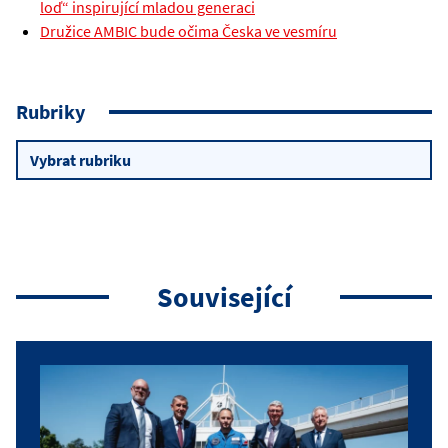
loď“ inspirující mladou generaci
Družice AMBIC bude očima Česka ve vesmíru
Rubriky
Rubriky
Související