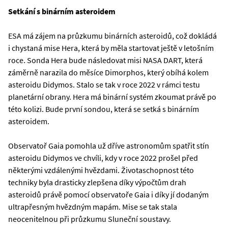
Setkání s binárním asteroidem
ESA má zájem na průzkumu binárních asteroidů, což dokládá
i chystaná mise Hera, která by měla startovat ještě v letošním
roce. Sonda Hera bude následovat misi NASA DART, která
záměrně narazila do měsíce Dimorphos, který obíhá kolem
asteroidu Didymos. Stalo se tak v roce 2022 v rámci testu
planetární obrany. Hera má binární systém zkoumat právě po
této kolizi. Bude první sondou, která se setká s binárním
asteroidem.
Observatoř Gaia pomohla už dříve astronomům spatřit stín
asteroidu Didymos ve chvíli, kdy v roce 2022 prošel před
některými vzdálenými hvězdami. Životaschopnost této
techniky byla drasticky zlepšena díky výpočtům drah
asteroidů právě pomocí observatoře Gaia i díky jí dodaným
ultrapřesným hvězdným mapám. Mise se tak stala
neocenitelnou při průzkumu Sluneční soustavy.