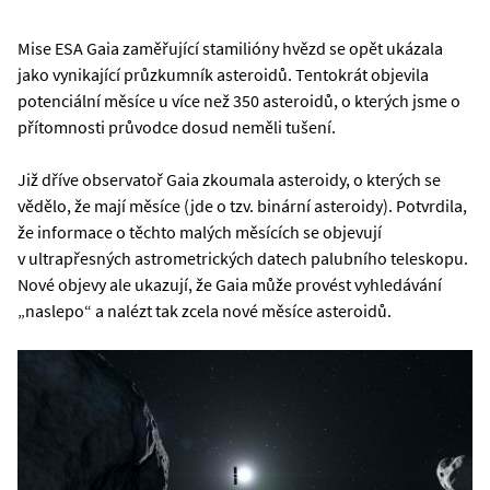
Mise ESA Gaia zaměřující stamilióny hvězd se opět ukázala
jako vynikající průzkumník asteroidů. Tentokrát objevila
potenciální měsíce u více než 350 asteroidů, o kterých jsme o
přítomnosti průvodce dosud neměli tušení.
Již dříve observatoř Gaia zkoumala asteroidy, o kterých se
vědělo, že mají měsíce (jde o tzv. binární asteroidy). Potvrdila,
že informace o těchto malých měsících se objevují
v ultrapřesných astrometrických datech palubního teleskopu.
Nové objevy ale ukazují, že Gaia může provést vyhledávání
„naslepo“ a nalézt tak zcela nové měsíce asteroidů.