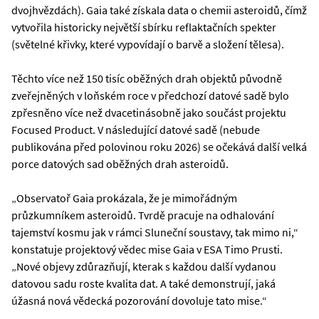
dvojhvězdách). Gaia také získala data o chemii asteroidů, čímž
vytvořila historicky největší sbírku reflaktačních spekter
(světelné křivky, které vypovídají o barvě a složení tělesa).
Těchto více než 150 tisíc oběžných drah objektů původně
zveřejněných v loňském roce v předchozí datové sadě bylo
zpřesněno více než dvacetinásobně jako součást projektu
Focused Product. V následující datové sadě (nebude
publikována před polovinou roku 2026) se očekává další velká
porce datových sad oběžných drah asteroidů.
„Observatoř Gaia prokázala, že je mimořádným
průzkumníkem asteroidů. Tvrdě pracuje na odhalování
tajemství kosmu jak v rámci Sluneční soustavy, tak mimo ni,“
konstatuje projektový vědec mise Gaia v ESA Timo Prusti.
„Nové objevy zdůrazňují, kterak s každou další vydanou
datovou sadu roste kvalita dat. A také demonstrují, jaká
úžasná nová vědecká pozorování dovoluje tato mise.“