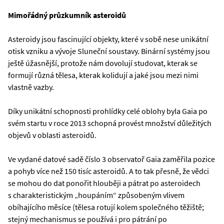
Mimořádný průzkumník asteroidů
Asteroidy jsou fascinující objekty, které v sobě nese unikátní
otisk vzniku a vývoje Sluneční soustavy. Binární systémy jsou
ještě úžasnější, protože nám dovolují studovat, kterak se
formují různá tělesa, kterak kolidují a jaké jsou mezi nimi
vlastně vazby.
Díky unikátní schopnosti prohlídky celé oblohy byla Gaia po
svém startu v roce 2013 schopná provést množství důležitých
objevů v oblasti asteroidů.
Ve vydané datové sadě číslo 3 observatoř Gaia zaměřila pozice
a pohyb více než 150 tisíc asteroidů. A to tak přesně, že vědci
se mohou do dat ponořit hlouběji a pátrat po asteroidech
s charakteristickým „houpáním“ způsobeným vlivem
obíhajícího měsíce (tělesa rotují kolem společného těžiště;
stejný mechanismus se používá i pro pátrání po