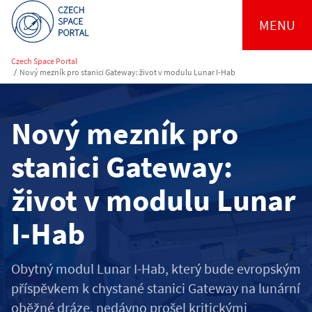
MENU
Czech Space Portal
/
Nový mezník pro stanici Gateway: život v modulu Lunar I-Hab
Nový mezník pro
stanici Gateway:
život v modulu Lunar
I-Hab
Obytný modul Lunar I-Hab, který bude evropským
příspěvkem k chystané stanici Gateway na lunární
oběžné dráze, nedávno prošel kritickými