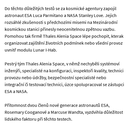
Do těchto důležitých testů se za kosmické agentury zapojil
astronaut ESA Luca Parmitano a NASA Stanley Love. Jejich
rozsáhlé zkušenosti s předchozími misemi na Mezinárodní
kosmickou stanici přinesly neocenitelnou zpětnou vazbu.
Pomohou tak firmě Thales Alenia Space lépe pochopit, kterak
organizovat zajištění životních podmínek nebo všední provoz
uvnitř modulu Lunar I-Hab.
Pestrý tým Thales Alenia Space, v němž nechyběli systémoví
inženýři, specialisté na konfiguraci, inspektoři kvality, technici
provozu nebo údržby, bezpečnostní specialisté nebo
integrační či testovací technici, úzce spolupracoval se zástupci
ESA a NASA.
Přítomnost dvou členů nové generace astronautů ESA,
Rosemary Cooganové a Marcuse Wandta, vyzdvihla důležitost
lidského faktoru při těchto testech.