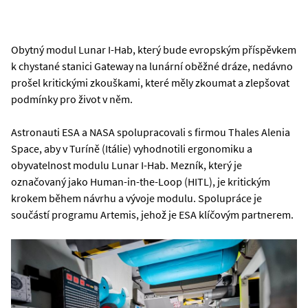
Obytný modul Lunar I-Hab, který bude evropským příspěvkem
k chystané stanici Gateway na lunární oběžné dráze, nedávno
prošel kritickými zkouškami, které měly zkoumat a zlepšovat
podmínky pro život v něm.
Astronauti ESA a NASA spolupracovali s firmou Thales Alenia
Space, aby v Turíně (Itálie) vyhodnotili ergonomiku a
obyvatelnost modulu Lunar I-Hab. Mezník, který je
označovaný jako Human-in-the-Loop (HITL), je kritickým
krokem během návrhu a vývoje modulu. Spolupráce je
součástí programu Artemis, jehož je ESA klíčovým partnerem.