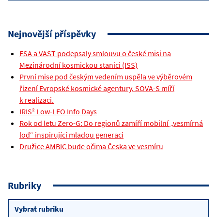
Nejnovější příspěvky
ESA a VAST podepsaly smlouvu o české misi na
Mezinárodní kosmickou stanici (ISS)
První mise pod českým vedením uspěla ve výběrovém
řízení Evropské kosmické agentury. SOVA-S míří
k realizaci.
IRIS² Low-LEO Info Days
Rok od letu Zero-G: Do regionů zamíří mobilní „vesmírná
loď“ inspirující mladou generaci
Družice AMBIC bude očima Česka ve vesmíru
Rubriky
Rubriky