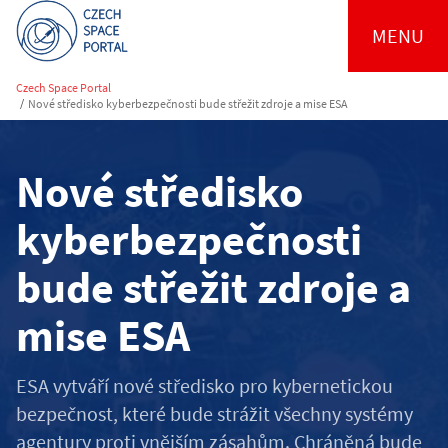
MENU
Czech Space Portal
/
Nové středisko kyberbezpečnosti bude střežit zdroje a mise ESA
Nové středisko
kyberbezpečnosti
bude střežit zdroje a
mise ESA
ESA vytváří nové středisko pro kybernetickou
bezpečnost, které bude strážit všechny systémy
agentury proti vnějším zásahům. Chráněná bude