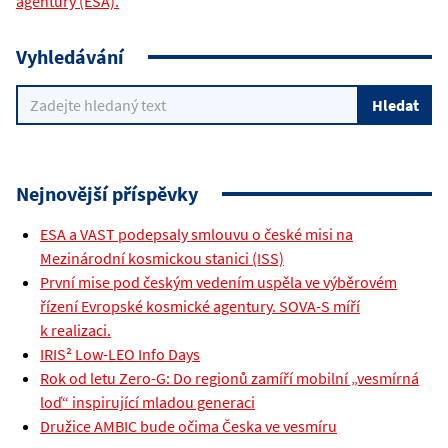
agentury (ESA).
Vyhledávání
Nejnovější příspěvky
ESA a VAST podepsaly smlouvu o české misi na
Mezinárodní kosmickou stanici (ISS)
První mise pod českým vedením uspěla ve výběrovém
řízení Evropské kosmické agentury. SOVA-S míří
k realizaci.
IRIS² Low-LEO Info Days
Rok od letu Zero-G: Do regionů zamíří mobilní „vesmírná
loď“ inspirující mladou generaci
Družice AMBIC bude očima Česka ve vesmíru