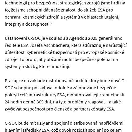
technologií pro bezpečnost strategických zdrojů jsme hrdí na
to, že jsme schopni dát naše znalosti do služeb ESA pro
ochranu kosmických zdrojů a systémů v oblastech utajení,
integrity a dostupnosti.“
Ustanovení C-SOC je v souladu a Agendou 2025 generálního
ředitele ESA Josefa Aschbachera, která zdůrazňuje narůstající
důležitosti kybernetické bezpečnosti pro evropské kosmické
zdroje. To proto, aby občané mohli bezpečně spoléhat na
systémy a služby, které umožňují.
Pracujíce na základě distribuované architektury bude nové C-
SOC schopné poskytovat odolné a zálohované bezpečné
pokrytí celé infrastruktury ESA, monitorovat její zranitelnosti
24 hodin denně 365 dní, na tyto problémy reagovat – a také
zvyšovat bezpečnost pro členské a partnerské státy ESA.
C-SOC bude mít uzly and spojení distribuovaná napříč všemi
hlavními středisky ESA, což dovolí rozložit spojení po celém