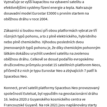
Vyznačuje se vyšší kapacitou na vybavení satelitu a
efektivnějšími systémy řízení energie a tepla. Nahrazuje
dosavadní model Eurostar E3000 s prvním startem na
oběžnou dráhu v roce 2004.
Zákazníci si budou moci při obou platformách vybrat ze tří
různých typů pohonu, a to z plně elektrického, hybridního
nebo plně chemického. Výhodou posledních dvou
jmenovaných typů pohonu je, že díky chemickým pohonným
látkám dokážou urychlit uvedení satelitu na zvolenou
oběžnou dráhu. Celkově se dosud podařilo evropskému
družicovému průmyslu prodat 15 satelitních platforem Neos,
přičemž 8 z nich je typu Eurostar Neo a zbývajících 7 patří k
Spacebus Neo.
Konnect, první satelit platformy Spacebus Neo provozovaný
společností Eutelsat, byl vypuštěn na geostacionární dráhu
16. ledna 2020 z Guyanského kosmického centra ve
Francouzské Guyaně. Na rok 2021 jsou naplánovány starty