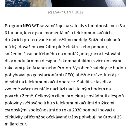
(c) ESA-P. Carril, 2012
Program NEOSAT se zaměřuje na satelity s hmotností mezi 3 a
6 tunami, které jsou momentálně u telekomunikačních
družicích preferované nad těžšími modely. Snížení nákladů
má být dosaženo využitím plně elektrického pohonu,
snížením času potřebného na montáž, integraci a testování
díky modulárnímu designu či kompatibilitou s více nosnými
raketami jako Ariane nebo Proton. Vyrobené satelity se budou
pohybovat po geostacionární (GEO) oběžné dráze, která je
ideální na telekomunikační operace. Satelit se tak díky
zvolené výšce neustále nachází nad stejným bodem na
povrchu Země. Celkovým cílem projektu je ovládnutí alespoň
poloviny světového trhu s telekomunikačními družicemi
evropskými společnostmi do roku 2030 pomocí inovací a
efektivity, přičemž se očekávané tržby pohybují na úrovni 25
miliard eur.