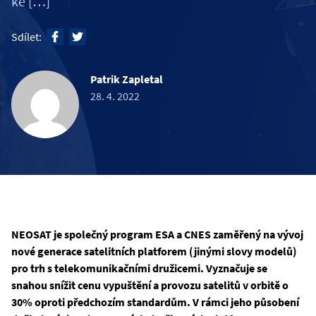
ke […]
Sdílet:
Patrik Zapletal
28. 4. 2022
NEOSAT je společný program ESA a CNES zaměřený na vývoj
nové generace satelitních platforem (jinými slovy modelů)
pro trh s telekomunikačními družicemi. Vyznačuje se
snahou snížit cenu vypuštění a provozu satelitů v orbitě o
30% oproti předchozím standardům. V rámci jeho působení