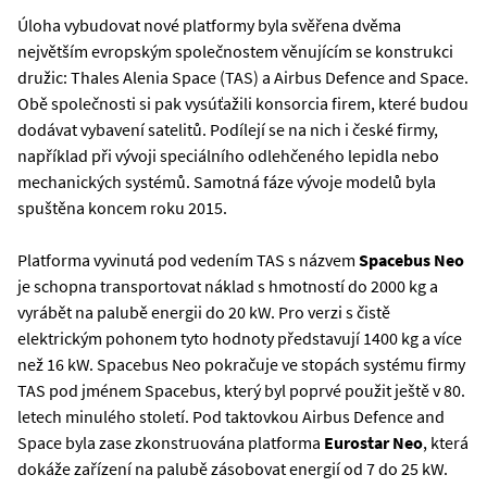
Úloha vybudovat nové platformy byla svěřena dvěma
největším evropským společnostem věnujícím se konstrukci
družic: Thales Alenia Space (TAS) a Airbus Defence and Space.
Obě společnosti si pak vysúťažili konsorcia firem, které budou
dodávat vybavení satelitů. Podílejí se na nich i české firmy,
například při vývoji speciálního odlehčeného lepidla nebo
mechanických systémů. Samotná fáze vývoje modelů byla
spuštěna koncem roku 2015.
Platforma vyvinutá pod vedením TAS s názvem
Spacebus Neo
je schopna transportovat náklad s hmotností do 2000 kg a
vyrábět na palubě energii do 20 kW. Pro verzi s čistě
elektrickým pohonem tyto hodnoty představují 1400 kg a více
než 16 kW. Spacebus Neo pokračuje ve stopách systému firmy
TAS pod jménem Spacebus, který byl poprvé použit ještě v 80.
letech minulého století. Pod taktovkou Airbus Defence and
Space byla zase zkonstruována platforma
Eurostar Neo
, která
dokáže zařízení na palubě zásobovat energií od 7 do 25 kW.