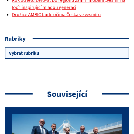
Rok od letu Zero-G: Do regionů zamíří mobilní „vesmírná
loď“ inspirující mladou generaci
Družice AMBIC bude očima Česka ve vesmíru
Rubriky
Rubriky
Související