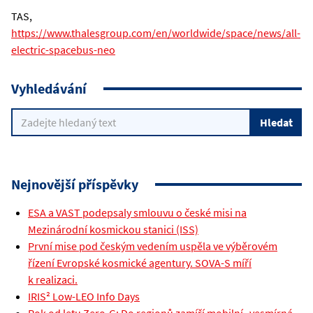
TAS,
https://www.thalesgroup.com/en/worldwide/space/news/all-
electric-spacebus-neo
Vyhledávání
Nejnovější příspěvky
ESA a VAST podepsaly smlouvu o české misi na
Mezinárodní kosmickou stanici (ISS)
První mise pod českým vedením uspěla ve výběrovém
řízení Evropské kosmické agentury. SOVA-S míří
k realizaci.
IRIS² Low-LEO Info Days