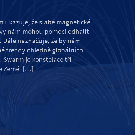
rm ukazuje, že slabé magnetické
livy nám mohou pomoci odhalit
Dále naznačuje, že by nám
é trendy ohledně globálních
i. Swarm je konstelace tří
le Země. […]