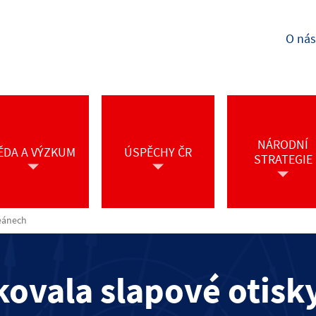
O nás
NÁRODNÍ
ĚDA A VÝZKUM
ÚSPĚCHY ČR
STRATEGIE
eánech
ovala slapové otisky