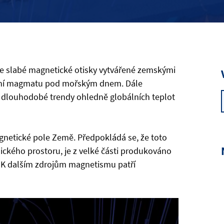
 že slabé magnetické otisky vytvářené zemskými
žení magmatu pod mořským dnem. Dále
 dlouhodobé trendy ohledně globálních teplot
agnetické pole Země. Předpokládá se, že toto
mického prostoru, je z velké části produkováno
. K dalším zdrojům magnetismu patří