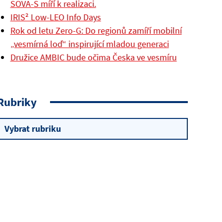
SOVA-S míří k realizaci.
IRIS² Low-LEO Info Days
Rok od letu Zero-G: Do regionů zamíří mobilní
„vesmírná loď“ inspirující mladou generaci
Družice AMBIC bude očima Česka ve vesmíru
Rubriky
Rubriky