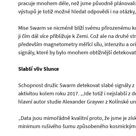
pracuje mnohem déle, než jsme původně plánovali. Př
výstupů je totiž možné hledat odpovědi i na otázky,
Mise Swarm se nicméně blíží svému přirozenému kon
ji čím dál více přibližuje k Zemi. Což ale na druhé 
především magnetometry měřící sílu, intenzitu a or
signály, které by bylo mnohem obtížnější detekovat 
Slabší vliv Slunce
Schopnost družic Swarm detekovat slabé signály z 
aktivitou kolem roku 2017. „Jde totiž i nejslabší z
hlavní autor studie Alexander Grayver z Kolínské uni
„Data jsou mimořádně kvalitní proto, že jsme je zís
minimum rušivého šumu způsobeného kosmickým 