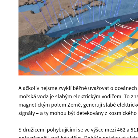
A ačkoliv nejsme zvyklí běžně uvažovat o oceánech
mořská voda je slabým elektrickým vodičem. To znam
magnetickým polem Země, generují slabé elektrické
signály – a ty mohou být detekovány z kosmického 
S družicemi pohybujícími se ve výšce mezi 462 a 
pole přesněji, než kdy dříve. Dokáže detekovat slabé 