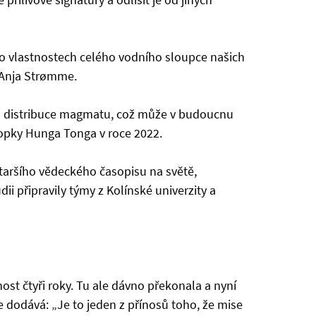
o vlastnostech celého vodního sloupce našich
 Anja Strømme.
 distribuce magmatu, což může v budoucnu
sopky Hunga Tonga v roce 2022.
staršího vědeckého časopisu na světě,
ii připravily týmy z Kolínské univerzity a
st čtyři roky. Tu ale dávno překonala a nyní
dodává: „Je to jeden z přínosů toho, že mise