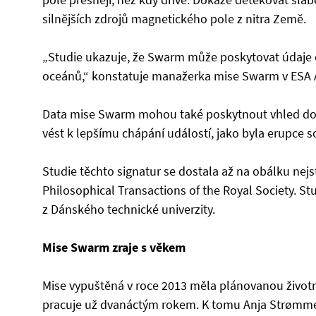
silnějších zdrojů magnetického pole z nitra Země.
„Studie ukazuje, že Swarm může poskytovat údaje 
oceánů,“ konstatuje manažerka mise Swarm v ESA
Data mise Swarm mohou také poskytnout vhled do
vést k lepšímu chápání událostí, jako byla erupce 
Studie těchto signatur se dostala až na obálku nej
Philosophical Transactions of the Royal Society. Stud
z Dánského technické univerzity.
Mise Swarm zraje s věkem
Mise vypuštěná v roce 2013 měla plánovanou životno
pracuje už dvanáctým rokem. K tomu Anja Strømme 