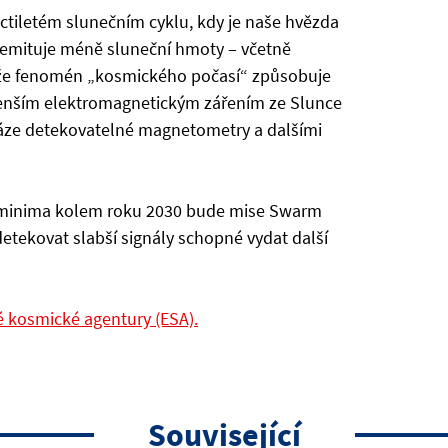
tiletém slunečním cyklu, kdy je naše hvězda
emituje méně sluneční hmoty – včetně
akže fenomén „kosmického počasí“ způsobuje
s menším elektromagnetickým zářením ze Slunce
náze detekovatelné magnetometry a dalšími
ho minima kolem roku 2030 bude mise Swarm
detekovat slabší signály schopné vydat další
é kosmické agentury (ESA).
Související