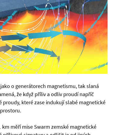
 jako o generátorech magnetismu, tak slaná
ená, že když příliv a odliv proudí napříč
 proudy, které zase indukují slabé magnetické
prostoru.
511 km měří mise Swarm zemské magnetické
přílivové signatury a odlišit je od jiných