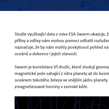
Studie využívající data z mise ESA Swarm ukazuje,
přílivy a odlivy nám mohou pomoci odhalit rozlo
naznačuje, že by nám mohly poskytnout pohled na
oceánů a dokonce i jejich slanosti.
Swarm je konstelace tří družic, které studují geom
magnetické pole sahající z nitra planety až do kos
oceánem tekutého železa ve vnějším jádru planety
zmagnetizované horniny v zemské kůře.