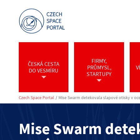
FIRMY,
ČESKÁ CESTA
PRŮMYSL,
V
DO VESMÍRU
STARTUPY
Czech Space Portal
/
Mise Swarm detekovala slapové otisky v oc
Mise Swarm detek