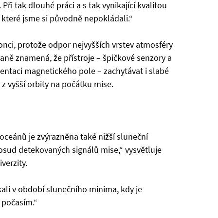
i tak dlouhé práci a s tak vynikající kvalitou
 které jsme si původně nepokládali.“
ci, protože odpor nejvyšších vrstev atmosféry
straně znamená, že přístroje – špičkové senzory a
ientaci magnetického pole – zachytávat i slabé
z vyšší orbity na počátku mise.
oceánů je zvýrazněna také nižší sluneční
 dosud detekovaných signálů mise,“ vysvětluje
verzity.
kali v období slunečního minima, kdy je
počasím.“