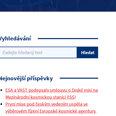
Vyhledávání
Nejnovější příspěvky
ESA a VAST podepsaly smlouvu o české misi na
Mezinárodní kosmickou stanici (ISS)
První mise pod českým vedením uspěla ve
výběrovém řízení Evropské kosmické agentury.