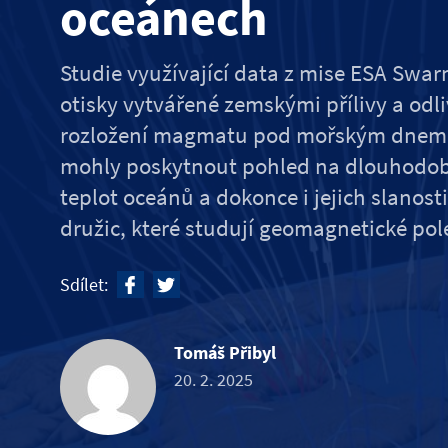
oceánech
Studie využívající data z mise ESA Swa
otisky vytvářené zemskými přílivy a od
rozložení magmatu pod mořským dnem. 
mohly poskytnout pohled na dlouhodob
teplot oceánů a dokonce i jejich slanost
družic, které studují geomagnetické po
Sdílet:
Tomáš Přibyl
20. 2. 2025