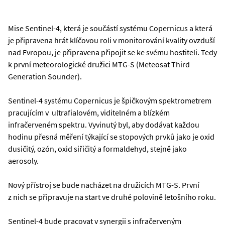
Mise Sentinel-4, která je součástí systému Copernicus a která
je připravena hrát klíčovou roli v monitorování kvality ovzduší
nad Evropou, je připravena připojit se ke svému hostiteli. Tedy
k první meteorologické družici MTG-S (Meteosat Third
Generation Sounder).
Sentinel-4 systému Copernicus je špičkovým spektrometrem
pracujícím v ultrafialovém, viditelném a blízkém
infračerveném spektru. Vyvinutý byl, aby dodávat každou
hodinu přesná měření týkající se stopových prvků jako je oxid
dusičitý, ozón, oxid siřičitý a formaldehyd, stejně jako
aerosoly.
Nový přístroj se bude nacházet na družicích MTG-S. První
z nich se připravuje na start ve druhé polovině letošního roku.
Sentinel-4 bude pracovat v synergii s infračerveným