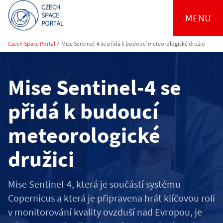
MENU
Czech Space Portal
/
Mise Sentinel-4 se přidá k budoucí meteorologické družici
Mise Sentinel-4 se
přidá k budoucí
meteorologické
družici
Mise Sentinel-4, která je součástí systému
Copernicus a která je připravena hrát klíčovou roli
v monitorování kvality ovzduší nad Evropou, je