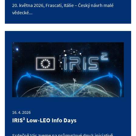
20. května 2026, Frascati, Itálie – Český návrh malé
vědecké...
16. 4. 2026
IRIS² Low-LEO Info Days
Srdečně Vás zveme na průmyslové dny k iniciativě