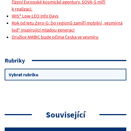
řízení Evropské kosmické agentury. SOVA-S míří
k realizaci.
IRIS² Low-LEO Info Days
Rok od letu Zero-G: Do regionů zamíří mobilní „vesmírná
loď“ inspirující mladou generaci
Družice AMBIC bude očima Česka ve vesmíru
Rubriky
Rubriky
Související