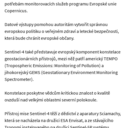
potřebám monitorovacích služeb programu Evropské unie
Copernicus.
Datové výstupy pomohou autoritám vytvořit správnou
evropskou politiku o veřejném zdraví a letecké bezpečnosti,
která bude chránit evropské občany.
Sentinel-4 také představuje evropský komponent konstelace
geostacionárních přístrojů, mezi něž patří americký TEMPO
(Tropospheric Emissions: Monitoring of Pollution) a
jihokorejský GEMS (Geostationary Environment Monitoring
Spectrometer).
Konstelace poskytne vědcům kritickou znalost o kvalitě
ovzduší nad velkými oblastmi severní polokoule.
Přístroj mise Sentinel-4 těží z dědictví z aparatury Sciamachy,
která se nacházela na družici ESA Envisat, a ze stávajícího
Tropomi instalovaného na družici Sentinel-5P systému