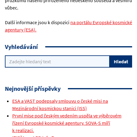
průzkumu našeho přirozeného nebeského souseda a vesmíru
vůbec.
Další informace jsou k dispozici
na portálu Evropské kosmické
agentury (ESA).
Vyhledávání
Nejnovější příspěvky
ESA a VAST podepsaly smlouvu o české misi na
Mezinárodní kosmickou stanici (ISS)
První mise pod českým vedením uspěla ve výběrovém
řízení Evropské kosmické agentury. SOVA-S míří
k realizaci.