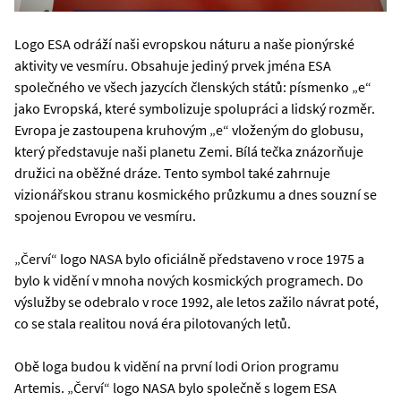
Logo ESA odráží naši evropskou náturu a naše pionýrské
aktivity ve vesmíru. Obsahuje jediný prvek jména ESA
společného ve všech jazycích členských států: písmenko „e“
jako Evropská, které symbolizuje spolupráci a lidský rozměr.
Evropa je zastoupena kruhovým „e“ vloženým do globusu,
který představuje naši planetu Zemi. Bílá tečka znázorňuje
družici na oběžné dráze. Tento symbol také zahrnuje
vizionářskou stranu kosmického průzkumu a dnes souzní se
spojenou Evropou ve vesmíru.
„Červí“ logo NASA bylo oficiálně představeno v roce 1975 a
bylo k vidění v mnoha nových kosmických programech. Do
výslužby se odebralo v roce 1992, ale letos zažilo návrat poté,
co se stala realitou nová éra pilotovaných letů.
Obě loga budou k vidění na první lodi Orion programu
Artemis. „Červí“ logo NASA bylo společně s logem ESA