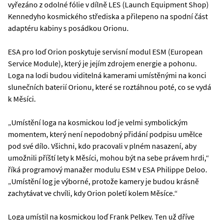
vyřezáno z odolné fólie v dílně LES (Launch Equipment Shop)
Kennedyho kosmického střediska a přilepeno na spodní část
adaptéru kabiny s posádkou Orionu.
ESA pro loď Orion poskytuje servisní modul ESM (European
Service Module), který je jejím zdrojem energie a pohonu.
Loga na lodi budou viditelná kamerami umístěnými na konci
slunečních baterií Orionu, které se roztáhnou poté, co se vydá
k Měsíci.
„Umístění loga na kosmickou loď je velmi symbolickým
momentem, který není nepodobný přidání podpisu umělce
pod své dílo. Všichni, kdo pracovali v plném nasazení, aby
umožnili příští lety k Měsíci, mohou být na sebe právem hrdi,“
říká programový manažer modulu ESM v ESA Philippe Deloo.
„Umístění log je výborné, protože kamery je budou krásně
zachytávat ve chvíli, kdy Orion poletí kolem Měsíce.“
Loga umístil na kosmickou loď Frank Pelkey. Ten už dříve