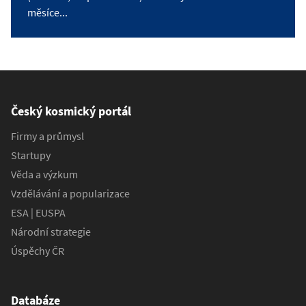
měsíce...
Český kosmický portál
Firmy a průmysl
Startupy
Věda a výzkum
Vzdělávání a popularizace
ESA | EUSPA
Národní strategie
Úspěchy ČR
Databáze