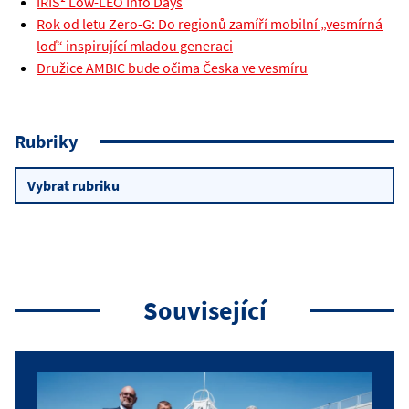
IRIS² Low-LEO Info Days
Rok od letu Zero-G: Do regionů zamíří mobilní „vesmírná
loď“ inspirující mladou generaci
Družice AMBIC bude očima Česka ve vesmíru
Rubriky
Rubriky
Související