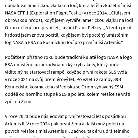
namaloval americkou vlajku na loď, která letěla zkušební misi
NASA EFT-1 (Exploration Flight Test-1) v roce 2014. „Cítil jsem
obrovskou hrdost, když jsem vytvářel americkou vlajku na lodi
Orion určené pro první let,“ uvádí Frank Pelkey. „A tento pocit
hrdosti jsem znovu pocítil, když jsem byl poctěný umístěním
log NASA a ESA na kosmickou loď pro první misi Artemis.“
Počátkem příštího roku bude tradiční kulaté logo NASA a logo
ESA umístěno na aerodynamický kryt rakety, který bude
viditelný na startovací rampě, když se první raketa SLS vydá
v roce 2021 na svůj premiérový let. Po vzletu z rampy 39B
Kennedyho kosmického střediska se Orion vybavený ESM
oddělí od horního stupně SLS a po letu kolem Měsíce se vrátí
zpět na Zemi.
V roce 2023 bude následovat první testovací let s posádkou
Artemis II. V roce 2024 pak první žena a další muž poletí na
povrch Měsíce s misí Artemis III. Začnou tak éru udržitelného