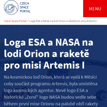
MENU
Czech Space Portal
/
Loga ESA a NASA na lodi Orion a raketě pro misi Artemis I
Loga ESA a NASA na
lodi Orion a raketě
pro misi Artemis I
Na kosmickou loď Orion, která se vydá k Měsíci
coby součást programu Artemis, byla umístěna
loga kosmických agentur. Nové logo ESA a
historické „červí“ logo NASA budou vedle sebe
během první mise Orionu na palubě obří rakety