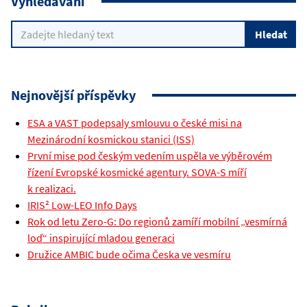
Vyhledávání
Nejnovější příspěvky
ESA a VAST podepsaly smlouvu o české misi na
Mezinárodní kosmickou stanici (ISS)
První mise pod českým vedením uspěla ve výběrovém
řízení Evropské kosmické agentury. SOVA-S míří
k realizaci.
IRIS² Low-LEO Info Days
Rok od letu Zero-G: Do regionů zamíří mobilní „vesmírná
loď“ inspirující mladou generaci
Družice AMBIC bude očima Česka ve vesmíru