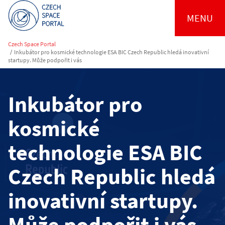
MENU
Czech Space Portal
/
Inkubátor pro kosmické technologie ESA BIC Czech Republic hledá inovativní
startupy. Může podpořit i vás
Inkubátor pro
kosmické
technologie ESA BIC
Czech Republic hledá
inovativní startupy.
Může podpořit i vás