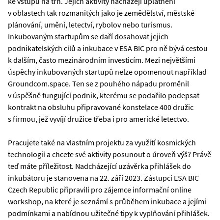
ke vstupu na trh. Jejich aktivity nacházejí uplatnění
v oblastech tak rozmanitých jako je zemědělství, městské
plánování, umění, letectví, rybolov nebo turismus.
Inkubovaným startupům se daří dosahovat jejich
podnikatelských cílů a inkubace v ESA BIC pro ně bývá cestou
k dalším, často mezinárodním investicím. Mezi největšími
úspěchy inkubovaných startupů nelze opomenout například
Groundcom.space. Ten se z pouhého nápadu proměnil
v úspěšně fungující podnik, kterému se podařilo podepsat
kontrakt na obsluhu připravované konstelace 400 družic
s firmou, jež vyvíjí družice třeba i pro americké letectvo.
Pracujete také na vlastním projektu za využití kosmických
technologií a chcete své aktivity posunout o úroveň výš? Právě
teď máte příležitost. Nadcházející uzávěrka přihlášek do
inkubátoru je stanovena na 22. září 2023. Zástupci ESA BIC
Czech Republic připravili pro zájemce informační online
workshop, na které je seznámí s průběhem inkubace a jejími
podmínkami a nabídnou užitečné tipy k vyplňování přihlášek.