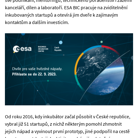
své podnikání, mentoringu, technického poradenství i zázemí
kanceláří, dílen a laboratoří. ESA BIC pracuje na zviditelnění
inkubovaných startupů a otevírá jim dveře k zajímavým
kontaktům a dalším investicím.
Od roku 2016, kdy inkubátor začal působit v České republice,
vybral již 51 startupů, z nichž některým pomohl zhmotnit
jejich nápad a vyvinout první prototyp, jiné podpořil na cestě