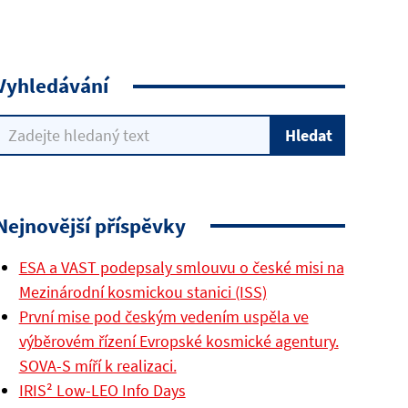
Vyhledávání
Nejnovější příspěvky
ESA a VAST podepsaly smlouvu o české misi na
Mezinárodní kosmickou stanici (ISS)
První mise pod českým vedením uspěla ve
výběrovém řízení Evropské kosmické agentury.
SOVA-S míří k realizaci.
IRIS² Low-LEO Info Days