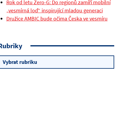
Rok od letu Zero-G: Do regionů zamíří mobilní
„vesmírná loď“ inspirující mladou generaci
Družice AMBIC bude očima Česka ve vesmíru
Rubriky
Rubriky