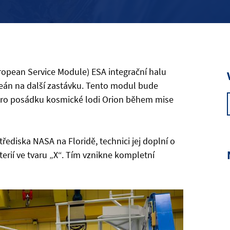
uropean Service Module) ESA integrační halu
ceán na další zastávku. Tento modul bude
t pro posádku kosmické lodi Orion během mise
diska NASA na Floridě, technici jej doplní o
erií ve tvaru „X“. Tím vznikne kompletní