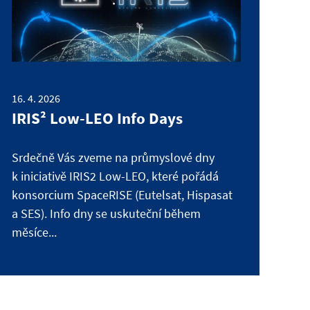
16. 4. 2026
IRIS² Low-LEO Info Days
Srdečně Vás zveme na průmyslové dny
k iniciativě IRIS2 Low-LEO, které pořádá
konsorcium SpaceRISE (Eutelsat, Hispasat
a SES). Info dny se uskuteční během
měsíce...