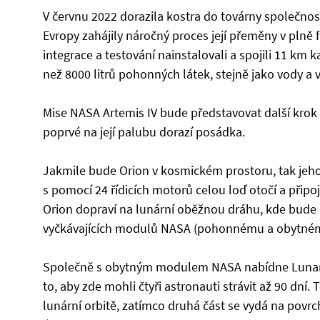
V červnu 2022 dorazila kostra do továrny společnos
Evropy zahájily náročný proces její přeměny v pl
integrace a testování nainstalovali a spojili 11 km 
než 8000 litrů pohonných látek, stejně jako vody a
Mise NASA Artemis IV bude představovat další krok 
poprvé na její palubu dorazí posádka.
Jakmile bude Orion v kosmickém prostoru, tak jeho 
s pomocí 24 řídicích motorů celou loď otočí a připo
Orion dopraví na lunární oběžnou dráhu, kde bude Lu
vyčkávajících modulů NASA (pohonnému a obytné
Společně s obytným modulem NASA nabídne Lunar I
to, aby zde mohli čtyři astronauti strávit až 90 dní.
lunární orbitě, zatímco druhá část se vydá na povr