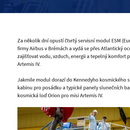
Za několik dní opustí čtvrtý servisní modul ESM (E
firmy Airbus v Brémách a vydá se přes Atlantický o
zajišťovat vodu, vzduch, energii a tepelný komfor
Artemis IV.
Jakmile modul dorazí do Kennedyho kosmického stře
kabinu pro posádku a typické panely slunečních bat
kosmická loď Orion pro misi Artemis IV.