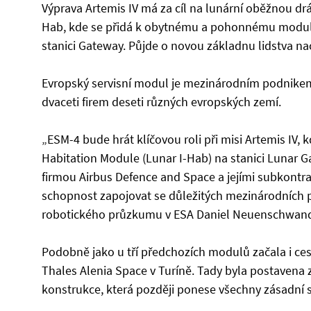
Výprava Artemis IV má za cíl na lunární oběžnou dr
Hab, kde se přidá k obytnému a pohonnému modulu
stanici Gateway. Půjde o novou základnu lidstva nac
Evropský servisní modul je mezinárodním podnikem:
dvaceti firem deseti různých evropských zemí.
„ESM-4 bude hrát klíčovou roli při misi Artemis IV,
Habitation Module (Lunar I-Hab) na stanici Lunar 
firmou Airbus Defence and Space a jejími subkontr
schopnost zapojovat se důležitých mezinárodních pa
robotického průzkumu v ESA Daniel Neuenschwand
Podobně jako u tří předchozích modulů začala i ces
Thales Alenia Space v Turíně. Tady byla postavena 
konstrukce, která později ponese všechny zásadní 