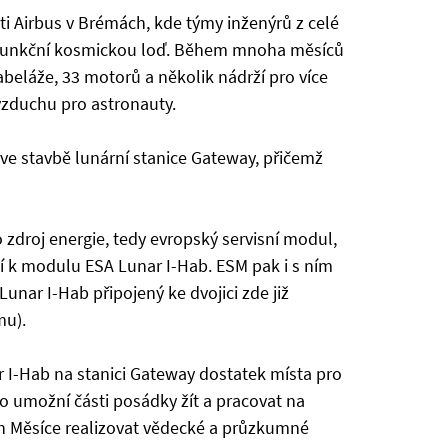
ti Airbus v Brémách, kde týmy inženýrů z celé
ně funkční kosmickou loď. Během mnoha měsíců
kabeláže, 33 motorů a několik nádrží pro více
 vzduchu pro astronauty.
ve stavbě lunární stanice Gateway, přičemž
zdroj energie, tedy evropský servisní modul,
jí k modulu ESA Lunar I-Hab. ESM pak i s ním
nar I-Hab připojený ke dvojici zde již
mu).
-Hab na stanici Gateway dostatek místa pro
 To umožní části posádky žít a pracovat na
ch Měsíce realizovat vědecké a průzkumné