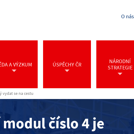
O nás
NÁRODNÍ
ĚDA A VÝZKUM
ÚSPĚCHY ČR
STRATEGIE
ý vydat se na cestu
 modul číslo 4 je