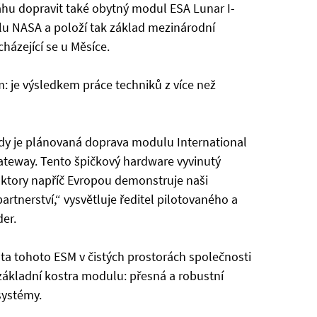
áhu dopravit také obytný modul ESA Lunar I-
 NASA a položí tak základ mezinárodní
házející se u Měsíce.
 je výsledkem práce techniků z více než
 kdy je plánovaná doprava modulu International
Gateway. Tento špičkový hardware vyvinutý
aktory napříč Evropou demonstruje naši
rtnerství,“ vysvětluje ředitel pilotovaného a
er.
ta tohoto ESM v čistých prostorách společnosti
základní kostra modulu: přesná a robustní
systémy.