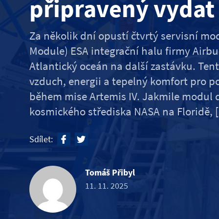
připravený vydat 
Za několik dní opustí čtvrtý servisní m
Module) ESA integrační halu firmy Airb
Atlantický oceán na další zastávku. Ten
vzduch, energii a tepelný komfort pro 
během mise Artemis IV. Jakmile modul 
kosmického střediska NASA na Floridě, 
Sdílet:
Tomáš Přibyl
11. 11. 2025