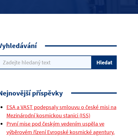
Vyhledávání
Nejnovější příspěvky
ESA a VAST podepsaly smlouvu o české misi na
Mezinárodní kosmickou stanici (ISS)
První mise pod českým vedením uspěla ve
výběrovém řízení Evropské kosmické agentury.