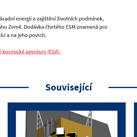
dní energii a zajištění životních podmínek,
dráhu Země. Dodávka čtvrtého ESM znamená pro
íci a na jeho povrch.
é kosmické agentury (ESA).
Související