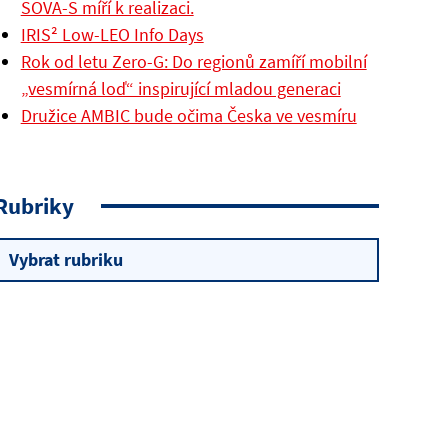
SOVA-S míří k realizaci.
IRIS² Low-LEO Info Days
Rok od letu Zero-G: Do regionů zamíří mobilní
„vesmírná loď“ inspirující mladou generaci
Družice AMBIC bude očima Česka ve vesmíru
Rubriky
Rubriky