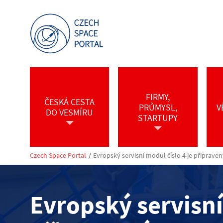
FIRMY,
ČESKÁ CESTA
PRŮMYSL,
V
DO VESMÍRU
STARTUPY
Czech Space Portal
/
Evropský servisní modul číslo 4 je připraven
Evropský servisní