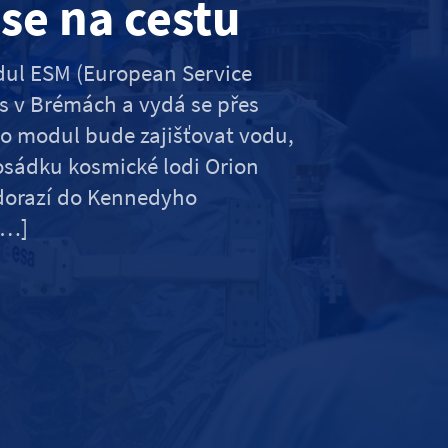
se na cestu
odul ESM (European Service
us v Brémách a vydá se přes
to modul bude zajišťovat vodu,
posádku kosmické lodi Orion
dorazí do Kennedyho
[…]