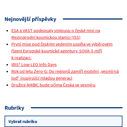
Nejnovější příspěvky
ESA a VAST podepsaly smlouvu o české misi na
Mezinárodní kosmickou stanici (ISS)
První mise pod českým vedením uspěla ve výběrovém
řízení Evropské kosmické agentury. SOVA-S míří
k realizaci.
IRIS² Low-LEO Info Days
Rok od letu Zero-G: Do regionů zamíří mobilní „vesmírná
loď“ inspirující mladou generaci
Družice AMBIC bude očima Česka ve vesmíru
Rubriky
Rubriky