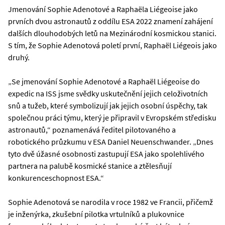
Jmenování Sophie Adenotové a Raphaëla Liégeoise jako
prvních dvou astronautů z oddílu ESA 2022 znamení zahájení
dalších dlouhodobých letů na Mezinárodní kosmickou stanici.
S tím, že Sophie Adenotová poletí první, Raphaël Liégeois jako
druhý.
„Se jmenování Sophie Adenotové a Raphaël Liégeoise do
expedic na ISS jsme svědky uskutečnění jejich celoživotních
snů a tužeb, které symbolizují jak jejich osobní úspěchy, tak
společnou práci týmu, který je připravil v Evropském středisku
astronautů,“ poznamenává ředitel pilotovaného a
robotického průzkumu v ESA Daniel Neuenschwander. „Dnes
tyto dvě úžasné osobnosti zastupují ESA jako spolehlivého
partnera na palubě kosmické stanice a ztělesňují
konkurenceschopnost ESA.“
Sophie Adenotová se narodila v roce 1982 ve Francii, přičemž
je inženýrka, zkušební pilotka vrtulníků a plukovnice