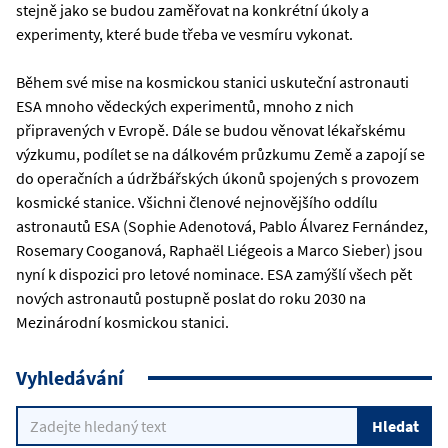
stejně jako se budou zaměřovat na konkrétní úkoly a
experimenty, které bude třeba ve vesmíru vykonat.
Během své mise na kosmickou stanici uskuteční astronauti
ESA mnoho vědeckých experimentů, mnoho z nich
připravených v Evropě. Dále se budou věnovat lékařskému
výzkumu, podílet se na dálkovém průzkumu Země a zapojí se
do operačních a údržbářských úkonů spojených s provozem
kosmické stanice. Všichni členové nejnovějšího oddílu
astronautů ESA (Sophie Adenotová, Pablo Álvarez Fernández,
Rosemary Cooganová, Raphaël Liégeois a Marco Sieber) jsou
nyní k dispozici pro letové nominace. ESA zamýšlí všech pět
nových astronautů postupně poslat do roku 2030 na
Mezinárodní kosmickou stanici.
Vyhledávání