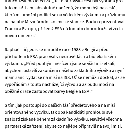
francouzského letectva. „Je to obrovská čest být vybrána pro
tuto misi! Jsem absolutně nadšená, že mohu být na cestě,
která mi umožní podílet se na vědeckém výzkumu a průzkumu
na palubě Mezinárodní kosmické stanice. Budu reprezentovat
Francii a Evropu, přičemž ESA dá tomuto dobrodružství zcela
novou dimenzi.“
Raphaël Liégeois se narodil v roce 1988 v Belgii a před
příchodem k ESA pracoval v neurovědách a biolékařském
výzkumu. „Před pouhým měsícem jsme se všichni setkali,
abychom oslavili zakončení našeho základního výcviku a nyní
mám šanci vydat se na misi na ISS. Už se nemůžu dočkat, až se
vypořádám s touto nacházející výzvou a až budu moci na
oběžné dráze zastupovat barvy Belgie a ESA!“
S tím, jak postoupí do dalších fází předletového a na misi
orientovaného výcviku, tak oba kandidáti prohloubí své
znalosti získané během základního výcviku. Navštíví všechna
partnerská zařízení, aby se co nejlépe připravili na svoji misi,