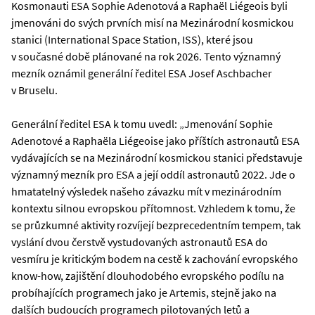
Kosmonauti ESA Sophie Adenotová a Raphaël Liégeois byli
jmenováni do svých prvních misí na Mezinárodní kosmickou
stanici (International Space Station, ISS), které jsou
v současné době plánované na rok 2026. Tento významný
mezník oznámil generální ředitel ESA Josef Aschbacher
v Bruselu.
Generální ředitel ESA k tomu uvedl: „Jmenování Sophie
Adenotové a Raphaëla Liégeoise jako příštích astronautů ESA
vydávajících se na Mezinárodní kosmickou stanici představuje
významný mezník pro ESA a její oddíl astronautů 2022. Jde o
hmatatelný výsledek našeho závazku mít v mezinárodním
kontextu silnou evropskou přítomnost. Vzhledem k tomu, že
se průzkumné aktivity rozvíjejí bezprecedentním tempem, tak
vyslání dvou čerstvě vystudovaných astronautů ESA do
vesmíru je kritickým bodem na cestě k zachování evropského
know-how, zajištění dlouhodobého evropského podílu na
probíhajících programech jako je Artemis, stejně jako na
dalších budoucích programech pilotovaných letů a