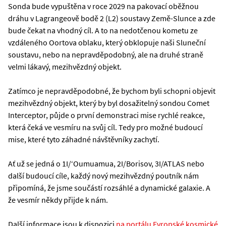
Sonda bude vypuštěna v roce 2029 na pakovací oběžnou
dráhu v Lagrangeově bodě 2 (L2) soustavy Země-Slunce a zde
bude čekat na vhodný cíl. A to na nedotčenou kometu ze
vzdáleného Oortova oblaku, který obklopuje naši Sluneční
soustavu, nebo na nepravděpodobný, ale na druhé straně
velmi lákavý, mezihvězdný objekt.
Zatímco je nepravděpodobné, že bychom byli schopni objevit
mezihvězdný objekt, který by byl dosažitelný sondou Comet
Interceptor, půjde o první demonstraci mise rychlé reakce,
která čeká ve vesmíru na svůj cíl. Tedy pro možné budoucí
mise, které tyto záhadné návštěvníky zachytí.
Ať už se jedná o 1I/‘Oumuamua, 2I/Borisov, 3I/ATLAS nebo
další budoucí cíle, každý nový mezihvězdný poutník nám
připomíná, že jsme součástí rozsáhlé a dynamické galaxie. A
že vesmír někdy přijde k nám.
Další informace jsou k dispozici
na portálu Evropské kosmické