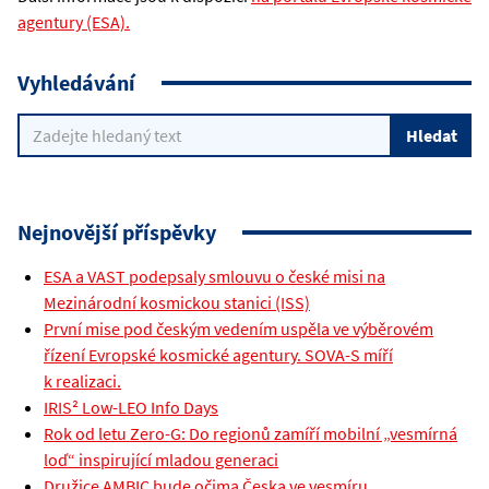
agentury (ESA).
Vyhledávání
Nejnovější příspěvky
ESA a VAST podepsaly smlouvu o české misi na
Mezinárodní kosmickou stanici (ISS)
První mise pod českým vedením uspěla ve výběrovém
řízení Evropské kosmické agentury. SOVA-S míří
k realizaci.
IRIS² Low-LEO Info Days
Rok od letu Zero-G: Do regionů zamíří mobilní „vesmírná
loď“ inspirující mladou generaci
Družice AMBIC bude očima Česka ve vesmíru