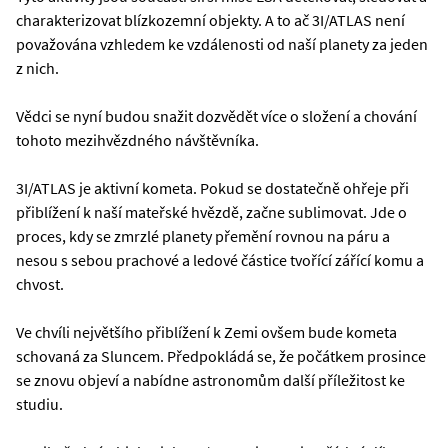
charakterizovat blízkozemní objekty. A to ač 3I/ATLAS není
považována vzhledem ke vzdálenosti od naší planety za jeden
z nich.
Vědci se nyní budou snažit dozvědět více o složení a chování
tohoto mezihvězdného návštěvníka.
3I/ATLAS je aktivní kometa. Pokud se dostatečně ohřeje při
přiblížení k naší mateřské hvězdě, začne sublimovat. Jde o
proces, kdy se zmrzlé planety přemění rovnou na páru a
nesou s sebou prachové a ledové částice tvořící zářící komu a
chvost.
Ve chvíli největšího přiblížení k Zemi ovšem bude kometa
schovaná za Sluncem. Předpokládá se, že počátkem prosince
se znovu objeví a nabídne astronomům další příležitost ke
studiu.