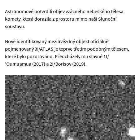
Astronomové potvrdili objev vzácného nebeského tělesa:
komety, která dorazila z prostoru mimo naši Sluneční
soustavu.
Nově identifikovaný mezihvězdný objekt oficiálně
pojmenovaný 3I/ATLAS je teprve třetím podobným tělesem,
které bylo pozorováno. Předcházely mu slavné 1I/
ʻOumuamua (2017) a 2I/Borisov (2019).