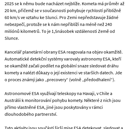
2025 se k němu bude nacházet nejblíže. Kometa má průměr až
20 km, přičemž se v současnosti pohybuje rychlostí přibližně
60 km/s ve vztahu ke Slunci. Pro Zemi nepředstavuje žádné
nebezpečí, protože se k nám nepřiblíží na méně než 240
miliónů kilometrů. To je 1,5násobek vzdálenosti Země od
Slunce.
Kancelář planetární obrany ESA reagovala na objev okamžitě.
Automatické detekční systémy varovaly astronomy ESA, kteří
se okamžitě začali podílet na globální snaze sledovat dráhu
komety a nalézt důkazy o její existenci ve starších datech. Jde
o proces známý jako „precovery“ (volně „předodhalení“).
Astronomové ESA využívají teleskopy na Havaji, v Chile a
Austrálii k monitorování pohybu komety. Některé z nich jsou
přímo vlastněné ESA, jiné jsou poskytovány v rámci
dlouhodobého partnerství.
Tyto aktivity jsou součástí širší mise ESA detekovat, sledovat a