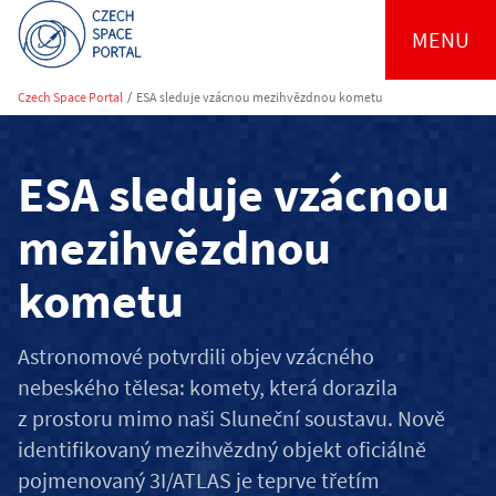
MENU
Czech Space Portal
/
ESA sleduje vzácnou mezihvězdnou kometu
ESA sleduje vzácnou
mezihvězdnou
kometu
Astronomové potvrdili objev vzácného
nebeského tělesa: komety, která dorazila
z prostoru mimo naši Sluneční soustavu. Nově
identifikovaný mezihvězdný objekt oficiálně
pojmenovaný 3I/ATLAS je teprve třetím