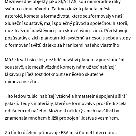
Mezihvězdné objekty jako 3I/ATLAS jsou mimořádné díky
svému cizímu původu. Zatímco každá planeta, měsíc,
asteroid, kometa a forma života, které se zformovaly v naší
Sluneční soustavě, mají společný původ a společnou historii,
mezihvězdní návštěvníci jsou skutečnými cizinci. Představují
pozůstatky cizích planetárních systémů a nesou s sebou stopy
o formování světů daleko za hranicemi našeho vlastního.
Může trvat tisíce let, než lidé navštíví planetu v jiné sluneční
soustavě, ale mezihvězdné komety nám už teď nabízejí
lákavou příležitost dotknout se něčeho skutečně
mimozemského.
Tito ledoví tuláci nabízejí vzácné a hmatatelné spojení s širší
galaxií. Tedy s materiály, které se formovaly v prostředí zcela
odlišném od našeho. Možnost některý z nich navštívit by
znamenala mnohem bližší propojení lidstva s vesmírem.
Za tímto účelem připravuje ESA misi Comet Interceptor.