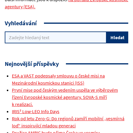
agentury (ESA).
Vyhledávání
Nejnovější příspěvky
ESA a VAST podepsaly smlouvu o české misi na
Mezinárodní kosmickou stanici (ISS)
První mise pod českým vedením uspěla ve výběrovém
řízení Evropské kosmické agentury. SOVA-S míří
k realizaci.
IRIS² Low-LEO Info Days
Rok od letu Zero-G: Do regionů zamíří mobilní „vesmírná
loď“ inspirující mladou generaci
Družice AMBIC bude očima Česka ve vesmíru