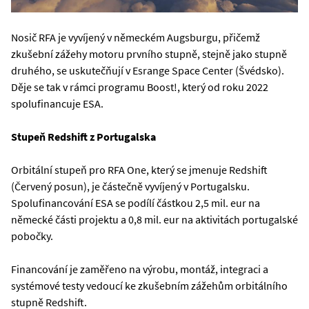
Nosič RFA je vyvíjený v německém Augsburgu, přičemž
zkušební zážehy motoru prvního stupně, stejně jako stupně
druhého, se uskutečňují v Esrange Space Center (Švédsko).
Děje se tak v rámci programu Boost!, který od roku 2022
spolufinancuje ESA.
Stupeň Redshift z Portugalska
Orbitální stupeň pro RFA One, který se jmenuje Redshift
(Červený posun), je částečně vyvíjený v Portugalsku.
Spolufinancování ESA se podílí částkou 2,5 mil. eur na
německé části projektu a 0,8 mil. eur na aktivitách portugalské
pobočky.
Financování je zaměřeno na výrobu, montáž, integraci a
systémové testy vedoucí ke zkušebním zážehům orbitálního
stupně Redshift.