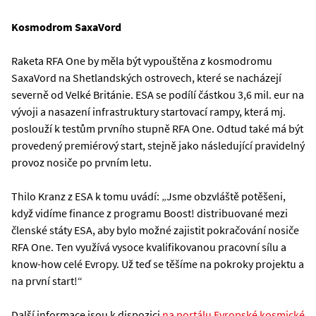
Kosmodrom SaxaVord
Raketa RFA One by měla být vypouštěna z kosmodromu
SaxaVord na Shetlandských ostrovech, které se nacházejí
severně od Velké Británie. ESA se podílí částkou 3,6 mil. eur na
vývoji a nasazení infrastruktury startovací rampy, která mj.
poslouží k testům prvního stupně RFA One. Odtud také má být
provedený premiérový start, stejně jako následující pravidelný
provoz nosiče po prvním letu.
Thilo Kranz z ESA k tomu uvádí: „Jsme obzvláště potěšeni,
když vidíme finance z programu Boost! distribuované mezi
členské státy ESA, aby bylo možné zajistit pokračování nosiče
RFA One. Ten využívá vysoce kvalifikovanou pracovní sílu a
know-how celé Evropy. Už teď se těšíme na pokroky projektu a
na první start!“
Další informace jsou k dispozici
na portálu Evropské kosmické