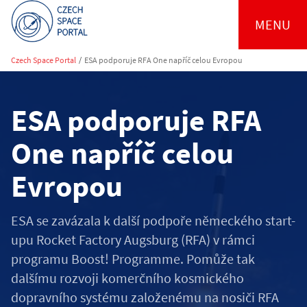
MENU
Czech Space Portal
/
ESA podporuje RFA One napříč celou Evropou
ESA podporuje RFA
One napříč celou
Evropou
ESA se zavázala k další podpoře německého start-
upu Rocket Factory Augsburg (RFA) v rámci
programu Boost! Programme. Pomůže tak
dalšímu rozvoji komerčního kosmického
dopravního systému založenému na nosiči RFA