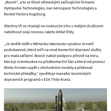
„Boost!“, a to se třemi německými začínajícími firmami:
HyImpulse Technologies, Isar Aerospace Technologies a
Rocket Factory Augsburg.
Všechny tři se chystají na rostoucím trhu s malými družicemi
nabídnout svoji nosnou raketu lehké třídy.
„Je skvělé vidět v Německu takovouto vysokou úroveň
podnikavosti, která míří na nové komerční dopravní služby
pro malá zařízení. Boost! nabízí podporu přesně na míru,
která je orientována na předkomerční fázi a která má pomoci
těmto firmám uspět s obchodními modely a překonat
technické překážky,“ vysvětluje manažer kosmických
dopravních programů v ESA Thilo Kranz.