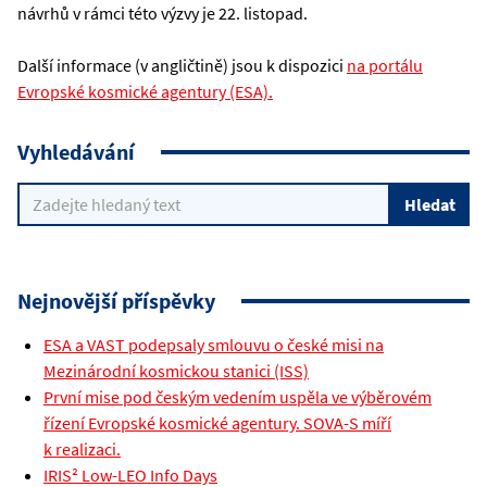
návrhů v rámci této výzvy je 22. listopad.
Další informace (v angličtině) jsou k dispozici
na portálu
Evropské kosmické agentury (ESA).
Vyhledávání
Nejnovější příspěvky
ESA a VAST podepsaly smlouvu o české misi na
Mezinárodní kosmickou stanici (ISS)
První mise pod českým vedením uspěla ve výběrovém
řízení Evropské kosmické agentury. SOVA-S míří
k realizaci.
IRIS² Low-LEO Info Days