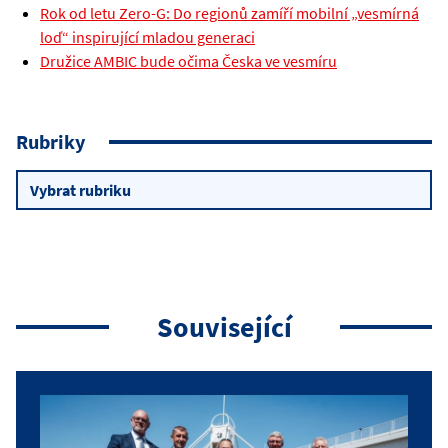
Rok od letu Zero-G: Do regionů zamíří mobilní „vesmírná
loď“ inspirující mladou generaci
Družice AMBIC bude očima Česka ve vesmíru
Rubriky
Rubriky
Související