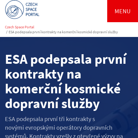
MENU
Czech Space Portal
/
ESA podepsala první kontrakty na komerční kosmické dopravní služby
ESA podepsala první
kontrakty na
komerční kosmické
dopravní služby
ESA podepsala první tři kontrakty s
novými evropskými operátory dopravních
systémů. Kontrakty vzešly z otevřené výzvy na