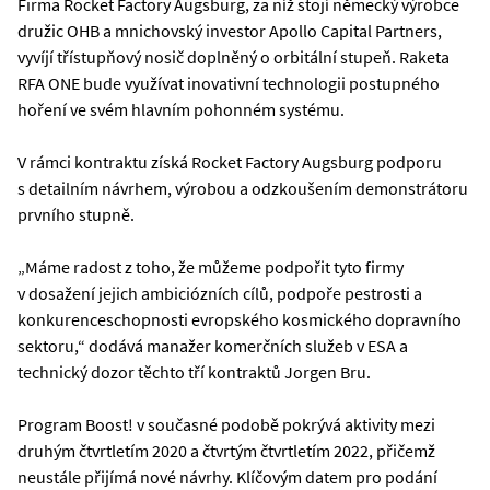
Firma Rocket Factory Augsburg, za níž stojí německý výrobce
družic OHB a mnichovský investor Apollo Capital Partners,
vyvíjí třístupňový nosič doplněný o orbitální stupeň. Raketa
RFA ONE bude využívat inovativní technologii postupného
hoření ve svém hlavním pohonném systému.
V rámci kontraktu získá Rocket Factory Augsburg podporu
s detailním návrhem, výrobou a odzkoušením demonstrátoru
prvního stupně.
„Máme radost z toho, že můžeme podpořit tyto firmy
v dosažení jejich ambiciózních cílů, podpoře pestrosti a
konkurenceschopnosti evropského kosmického dopravního
sektoru,“ dodává manažer komerčních služeb v ESA a
technický dozor těchto tří kontraktů Jorgen Bru.
Program Boost! v současné podobě pokrývá aktivity mezi
druhým čtvrtletím 2020 a čtvrtým čtvrtletím 2022, přičemž
neustále přijímá nové návrhy. Klíčovým datem pro podání