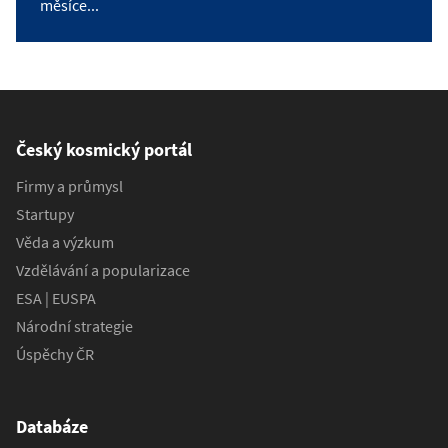
měsíce...
Český kosmický portál
Firmy a průmysl
Startupy
Věda a výzkum
Vzdělávání a popularizace
ESA | EUSPA
Národní strategie
Úspěchy ČR
Databáze