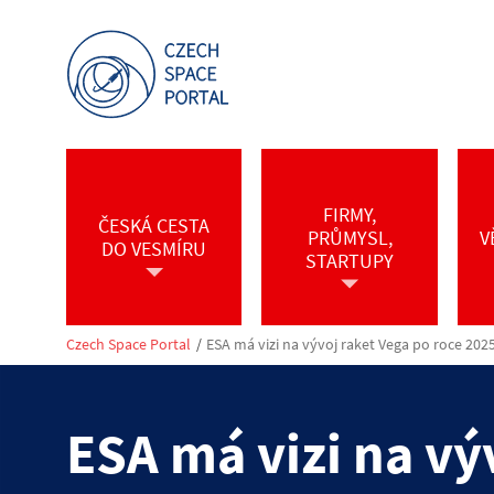
FIRMY,
ČESKÁ CESTA
PRŮMYSL,
V
DO VESMÍRU
STARTUPY
Czech Space Portal
/
ESA má vizi na vývoj raket Vega po roce 202
ESA má vizi na vý