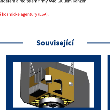
derem a ředitelem firmy Avio Giuliem Ranzim.
é kosmické agentury (ESA).
Související