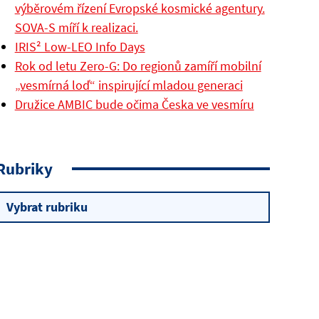
výběrovém řízení Evropské kosmické agentury.
SOVA-S míří k realizaci.
IRIS² Low-LEO Info Days
Rok od letu Zero-G: Do regionů zamíří mobilní
„vesmírná loď“ inspirující mladou generaci
Družice AMBIC bude očima Česka ve vesmíru
Rubriky
Rubriky