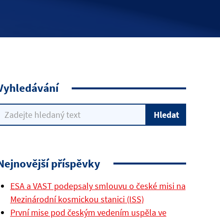
Vyhledávání
Nejnovější příspěvky
ESA a VAST podepsaly smlouvu o české misi na
Mezinárodní kosmickou stanici (ISS)
První mise pod českým vedením uspěla ve