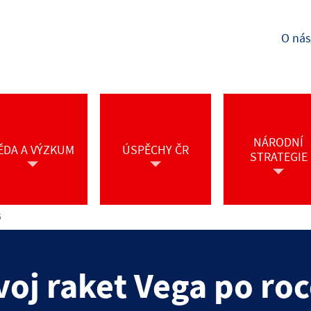
O nás
NÁRODNÍ
ĚDA A VÝZKUM
ÚSPĚCHY ČR
STRATEGIE
5
voj raket Vega po ro