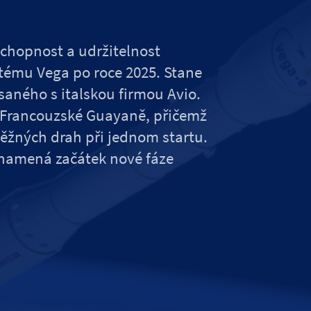
chopnost a udržitelnost
ému Vega po roce 2025. Stane
saného s italskou firmou Avio.
 Francouzské Guayaně, přičemž
běžných drah při jednom startu.
znamená začátek nové fáze