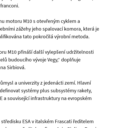
franconi.
ovému motoru M10 s otevřeným cyklem a
ebními zážehy jeho spalovací komora, která je
alifikována tato pokročilá výrobní metoda.
 M10 přináší další vylepšení udržitelnosti
atelů budoucího vývoje Vegy,“ doplňuje
na Sirbiová.
mysl a univerzity z jedenácti zemí. Hlavní
e definovat systémy plus subsystémy rakety,
E a související infrastruktury na evropském
 středisku ESA v italském Frascati ředitelem