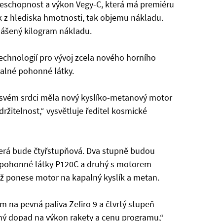
nceschopnost a výkon Vegy-C, která má premiéru
k z hlediska hmotnosti, tak objemu nákladu.
ynášený kilogram nákladu.
technologií pro vývoj zcela nového horního
alné pohonné látky.
e svém srdci měla nový kyslíko-metanový motor
ržitelnost,“ vysvětluje ředitel kosmické
která bude čtyřstupňová. Dva stupně budou
 pohonné látky P120C a druhý s motorem
mž ponese motor na kapalný kyslík a metan.
m na pevná paliva Zefiro 9 a čtvrtý stupeň
ný dopad na výkon rakety a cenu programu,“