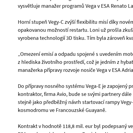
vysvětluje manažer programů Vega v ESA Renato La
Horní stupeň Vegy-C zvýší flexibilitu misí díky n
opakovanou možností restartu. Loni už prošla zkuš
vyrobena technologií 3D tisku. Tím byla zároveň kv
„Omezení emisí a odpadu spojené s uvedením motoru
z hlediska životního prostředí, což je jedním z hyb
manažerka přípravy rozvoje nosiče Vega v ESA Adria
Do přípravy nosného systému Vega-E je zapojený prů
kontraktor, firma Avio, bude se svými partnery dál
stejně jako předběžný návrh startovací rampy Vegy-
kosmodromu ve Francouzské Guayaně.
Kontrakt v hodnotě 118,8 mil. eur byl podepsaný ve