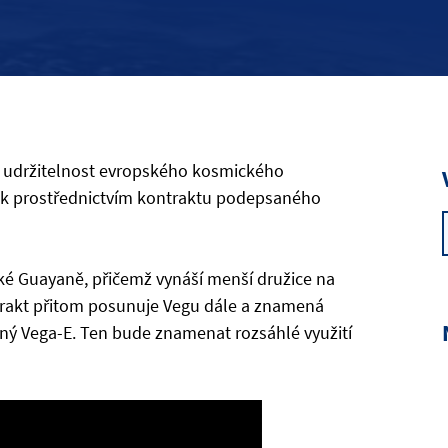
a udržitelnost evropského kosmického
ak prostřednictvím kontraktu podepsaného
é Guayaně, přičemž vynáší menší družice na
ntrakt přitom posunuje Vegu dále a znamená
ný Vega-E. Ten bude znamenat rozsáhlé využití