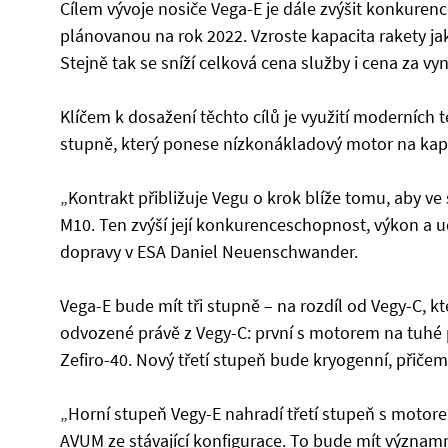
Cílem vývoje nosiče Vega-E je dále zvýšit konkure
plánovanou na rok 2022. Vzroste kapacita rakety ja
Stejně tak se sníží celková cena služby i cena za v
Klíčem k dosažení těchto cílů je využití moderních 
stupně, který ponese nízkonákladový motor na kap
„Kontrakt přibližuje Vegu o krok blíže tomu, aby v
M10. Ten zvýší její konkurenceschopnost, výkon a ud
dopravy v ESA Daniel Neuenschwander.
Vega-E bude mít tři stupně – na rozdíl od Vegy-C, 
odvozené právě z Vegy-C: první s motorem na tuhé
Zefiro-40. Nový třetí stupeň bude kryogenní, přiče
„Horní stupeň Vegy-E nahradí třetí stupeň s motore
AVUM ze stávající konfigurace. To bude mít význam