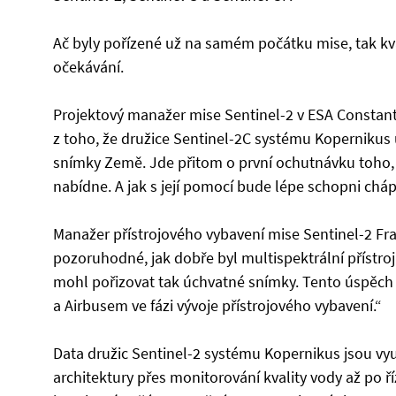
Ač byly pořízené už na samém počátku mise, tak kv
očekávání.
Projektový manažer mise Sentinel-2 v ESA Constan
z toho, že družice Sentinel-2C systému Kopernikus 
snímky Země. Jde přitom o první ochutnávku toho, 
nabídne. A jak s její pomocí bude lépe schopni cháp
Manažer přístrojového vybavení mise Sentinel-2 Fr
pozoruhodné, jak dobře byl multispektrální přístroj
mohl pořizovat tak úchvatné snímky. Tento úspěc
a Airbusem ve fázi vývoje přístrojového vybavení.“
Data družic Sentinel-2 systému Kopernikus jsou vyu
architektury přes monitorování kvality vody až po ř