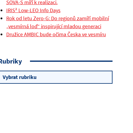
SOVA-S míří k realizaci.
IRIS² Low-LEO Info Days
Rok od letu Zero-G: Do regionů zamíří mobilní
„vesmírná loď“ inspirující mladou generaci
Družice AMBIC bude očima Česka ve vesmíru
Rubriky
Rubriky