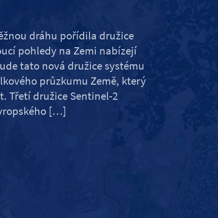
žnou dráhu pořídila družice
oucí pohledy na Zemi nabízejí
bude tato nová družice systému
álkového průzkumu Země, který
 Třetí družice Sentinel-2
vropského […]