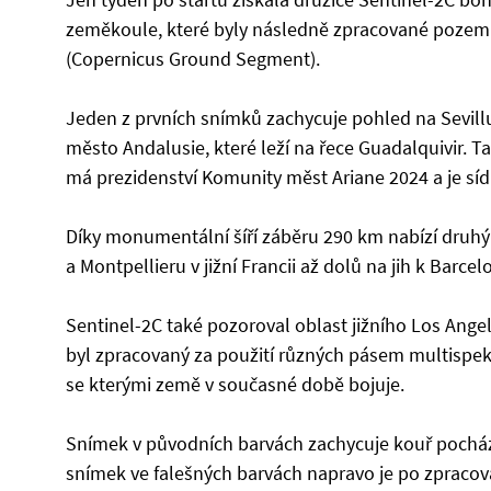
zeměkoule, které byly následně zpracované poz
(Copernicus Ground Segment).
Jeden z prvních snímků zachycuje pohled na Sevillu 
město Andalusie, které leží na řece Guadalquivir. Ta
má prezidenství Komunity měst Ariane 2024 a je sí
Díky monumentální šíří záběru 290 km nabízí druh
a Montpellieru v jižní Francii až dolů na jih k Barce
Sentinel-2C také pozoroval oblast jižního Los Angele
byl zpracovaný za použití různých pásem multispektr
se kterými země v současné době bojuje.
Snímek v původních barvách zachycuje kouř pocháze
snímek ve falešných barvách napravo je po zpracová