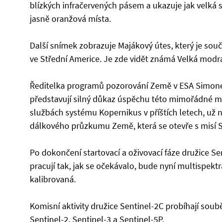
blízkých infračervených pásem a ukazuje jak velká sp
jasně oranžová místa.
Další snímek zobrazuje Majákový útes, který je sou
ve Střední Americe. Je zde vidět známá Velká modrá
Ředitelka programů pozorování Země v ESA Simonet
představují silný důkaz úspěchu této mimořádné mi
službách systému Kopernikus v příštích letech, už n
dálkového průzkumu Země, která se otevře s misí S
Po dokončení startovací a oživovací fáze družice S
pracují tak, jak se očekávalo, bude nyní multispektr
kalibrovaná.
Komisní aktivity družice Sentinel-2C probíhají soub
Sentinel-2, Sentinel-3 a Sentinel-5P.