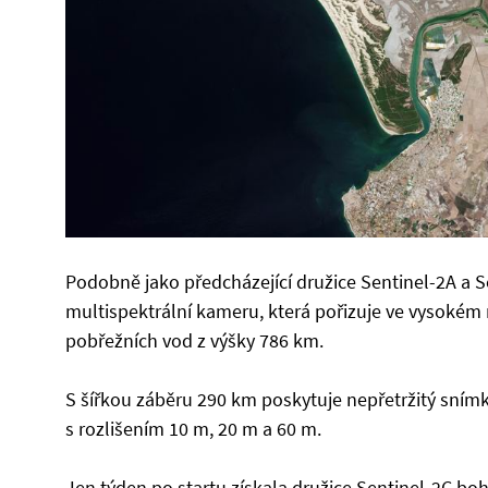
Podobně jako předcházející družice Sentinel-2A a Se
multispektrální kameru, která pořizuje ve vysokém
pobřežních vod z výšky 786 km.
S šířkou záběru 290 km poskytuje nepřetržitý snímk
s rozlišením 10 m, 20 m a 60 m.
Jen týden po startu získala družice Sentinel-2C b