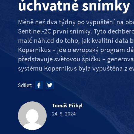
úchvatné snímky
Méně než dva týdny po vypuštění na obě
Sentinel-2C první snímky. Tyto dechber
malé náhled do toho, jak kvalitní data 
Kopernikus – jde o evropský program d
představuje světovou špičku – generovat.
systému Kopernikus byla vypuštěna z e
Sdílet:
Tomáš Přibyl
24. 9. 2024