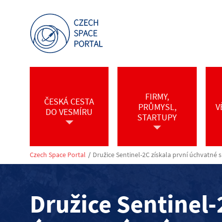
FIRMY,
ČESKÁ CESTA
PRŮMYSL,
V
DO VESMÍRU
STARTUPY
Czech Space Portal
/
Družice Sentinel-2C získala první úchvatné 
Družice Sentinel-