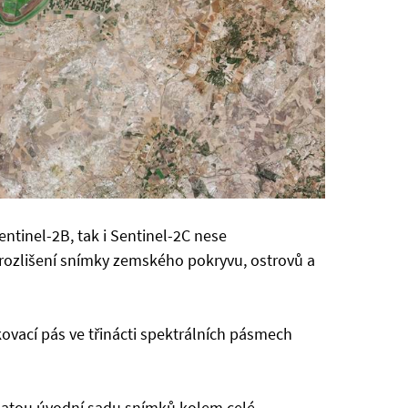
ntinel-2B, tak i Sentinel-2C nese
 rozlišení snímky zemského pokryvu, ostrovů a
ovací pás ve třinácti spektrálních pásmech
ohatou úvodní sadu snímků kolem celé