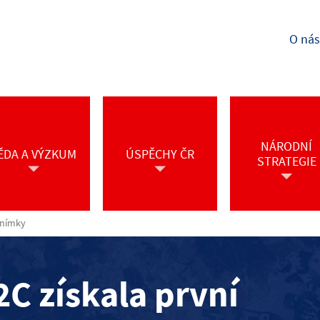
O nás
NÁRODNÍ
ĚDA A VÝZKUM
ÚSPĚCHY ČR
STRATEGIE
snímky
2C získala první