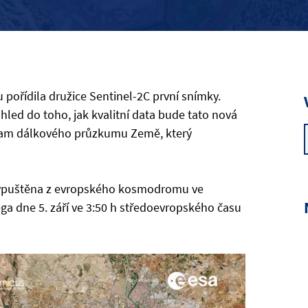
pořídila družice Sentinel-2C první snímky.
led do toho, jak kvalitní data bude tato nová
gram dálkového průzkumu Země, který
 vypuštěna z evropského kosmodromu ve
a dne 5. září ve 3:50 h středoevropského času