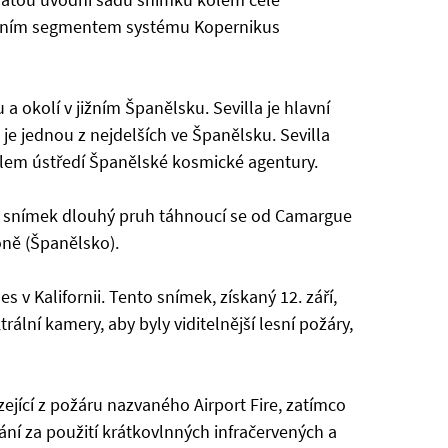
emním segmentem systému Kopernikus
a okolí v jižním Španělsku. Sevilla je hlavní
 je jednou z nejdelších ve Španělsku. Sevilla
dlem ústředí Španělské kosmické agentury.
ý snímek dlouhý pruh táhnoucí se od Camargue
loně (Španělsko).
s v Kalifornii. Tento snímek, získaný 12. září,
ální kamery, aby byly viditelnější lesní požáry,
jící z požáru nazvaného Airport Fire, zatímco
ní za použití krátkovlnných infračervených a