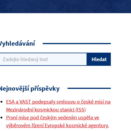
Vyhledávání
Nejnovější příspěvky
ESA a VAST podepsaly smlouvu o české misi na
Mezinárodní kosmickou stanici (ISS)
První mise pod českým vedením uspěla ve
výběrovém řízení Evropské kosmické agentury.