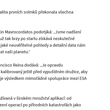
alita prvních snímků překonala všechna
tin Mavrocordatos podotýká: „Jsme nadšení
už tak brzy po startu získává neskutečné
jaké neuvěřitelné pohledy a detailní data nám
at naši planetu.“
ancisco Reina dodává: „Je opravdu
 kalibrovaný ještě před vypuštěním družice, aby
h je výsledkem mimořádné spolupráce mezi ESA
žívaná v širokém množství aplikací: od
ízení operací po přírodních katastrofách jako