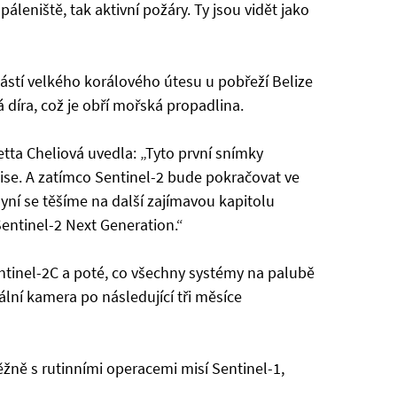
áleniště, tak aktivní požáry. Ty jsou vidět jako
částí velkého korálového útesu u pobřeží Belize
 díra, což je obří mořská propadlina.
ta Cheliová uvedla: „Tyto první snímky
se. A zatímco Sentinel-2 bude pokračovat ve
yní se těšíme na další zajímavou kapitolu
entinel-2 Next Generation.“
entinel-2C a poté, co všechny systémy na palubě
ální kamera po následující tři měsíce
ěžně s rutinními operacemi misí Sentinel-1,