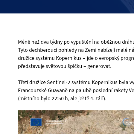
Méně než dva týdny po vypuštění na oběžnou dráhu 
Tyto dechberoucí pohledy na Zemi nabízejí malé náh
družice systému Kopernikus – jde o evropský pro
představuje světovou špičku – generovat.
Třetí družice Sentinel-2 systému Kopernikus byla
Francouzské Guayaně na palubě poslední rakety Veg
(místního bylo 22:50 h, ale ještě 4. září).