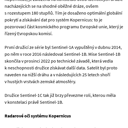
nacházejících se na shodné oběžné dráze, ovšem
s rozestupem 180 stupňů. Tím je dosaženo optimální globální
pokrytí a získávání dat pro systém Kopernicus: to je
pozorovací část kosmického programu Evropské unie, který je
řízený Evropskou komisí.
První družicí ze série byl Sentinel-1A vypuštěný v dubnu 2014,
po něm v roce 2016 následoval Sentinel-1B. Mise Sentinel-1B
skončila v prosinci 2022 po technické závadě, která vedla
k neschopnosti družice získávat další data. Satelit byl proto
naveden na nižší dráhu a v následujících 25 letech shoří
v hustých vrstvách zemské atmosféry.
Družice Sentinel-1C tak již brzy převezme roli, kterou měla
v konstelaci právě Sentinel-1B.
Radarové oči systému Kopernicus