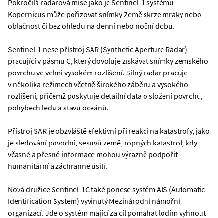
Pokročilá radarová mise jako je Sentinel-1 systému
Kopernicus může pořizovat snímky Země skrze mraky nebo
oblačnost či bez ohledu na denní nebo noční dobu.
Sentinel-1 nese přístroj SAR (Synthetic Aperture Radar)
pracující v pásmu C, který dovoluje získávat snímky zemského
povrchu ve velmi vysokém rozlišení. Silný radar pracuje
v několika režimech včetně širokého záběru a vysokého
rozlišení, přičemž poskytuje detailní data o složení povrchu,
pohybech ledu a stavu oceánů.
Přístroj SAR je obzvláště efektivní při reakci na katastrofy, jako
je sledování povodní, sesuvů země, ropných katastrof, kdy
včasné a přesné informace mohou výrazně podpořit
humanitární a záchranné úsilí.
Nová družice Sentinel-1C také ponese systém AIS (Automatic
Identification System) vyvinutý Mezinárodní námořní
organizací. Jde o systém mající za cíl pomáhat lodím vyhnout