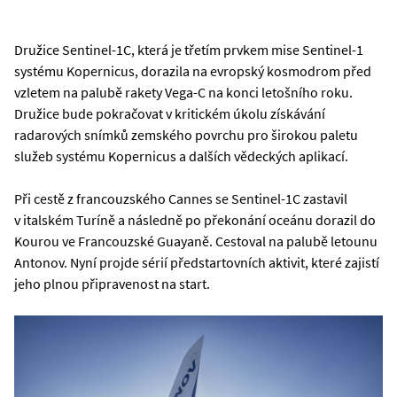
Družice Sentinel-1C, která je třetím prvkem mise Sentinel-1
systému Kopernicus, dorazila na evropský kosmodrom před
vzletem na palubě rakety Vega-C na konci letošního roku.
Družice bude pokračovat v kritickém úkolu získávání
radarových snímků zemského povrchu pro širokou paletu
služeb systému Kopernicus a dalších vědeckých aplikací.
Při cestě z francouzského Cannes se Sentinel-1C zastavil
v italském Turíně a následně po překonání oceánu dorazil do
Kourou ve Francouzské Guayaně. Cestoval na palubě letounu
Antonov. Nyní projde sérií předstartovních aktivit, které zajistí
jeho plnou připravenost na start.