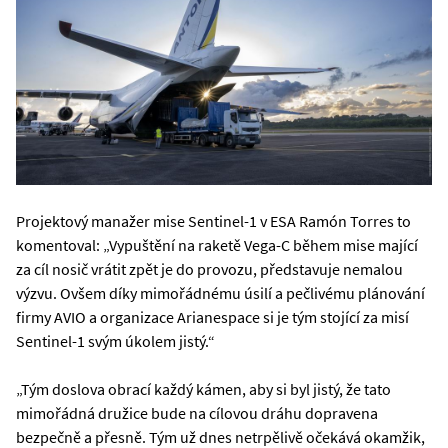
Projektový manažer mise Sentinel-1 v ESA Ramón Torres to
komentoval: „Vypuštění na raketě Vega-C během mise mající
za cíl nosič vrátit zpět je do provozu, představuje nemalou
výzvu. Ovšem díky mimořádnému úsilí a pečlivému plánování
firmy AVIO a organizace Arianespace si je tým stojící za misí
Sentinel-1 svým úkolem jistý.“
„Tým doslova obrací každý kámen, aby si byl jistý, že tato
mimořádná družice bude na cílovou dráhu dopravena
bezpečně a přesně. Tým už dnes netrpělivě očekává okamžik,