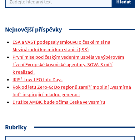
Nejnovější příspěvky
ESA a VAST podepsaly smlouvu o české misi na
Mezinárodní kosmickou stanici (ISS)
První mise pod českým vedením uspěla ve výběrovém
řízení Evropské kosmické agentury. SOVA-S míří
k realizaci.
IRIS² Low-LEO Info Days
Rok od letu Zero-G: Do regionů zamíří mobilní „vesmírná
loď“ inspirující mladou generaci
Družice AMBIC bude očima Česka ve vesmíru
Rubriky
Rubriky