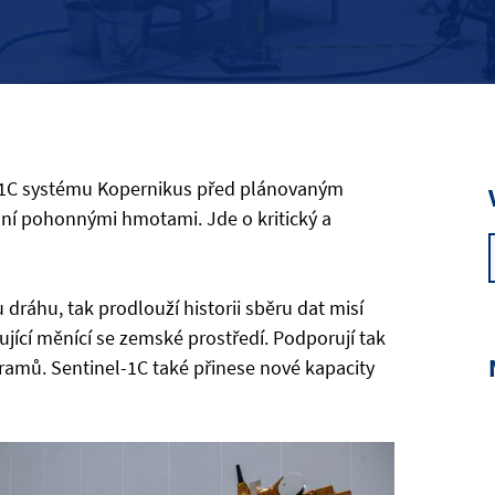
l-1C systému Kopernikus před plánovaným
ání pohonnými hmotami. Jde o kritický a
dráhu, tak prodlouží historii sběru dat misí
jící měnící se zemské prostředí. Podporují tak
ramů. Sentinel-1C také přinese nové kapacity