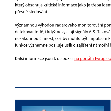
který obsahuje kritické informace jako je třeba iden
přesné sledování.
Významnou výhodou radarového monitorování pomoc
detekovat lodě, i když nevysílají signály AIS. Tako
nezákonnou činnost, což by mohlo být impulsem k 
funkce významně posiluje úsilí o zajištění námořní 
Další informace jsou k dispozici
na portálu Evropsk