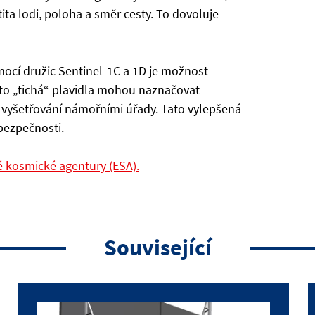
tita lodi, poloha a směr cesty. To dovoluje
í družic Sentinel-1C a 1D je možnost
váto „tichá“ plavidla mohou naznačovat
vyšetřování námořními úřady. Tato vylepšená
bezpečnosti.
é kosmické agentury (ESA).
Související