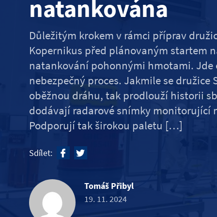
natankována
Důležitým krokem v rámci příprav druži
Kopernikus před plánovaným startem na 
natankování pohonnými hmotami. Jde o 
nebezpečný proces. Jakmile se družice 
oběžnou dráhu, tak prodlouží historii sb
dodávají radarové snímky monitorující 
Podporují tak širokou paletu […]
Sdílet:
Tomáš Přibyl
19. 11. 2024