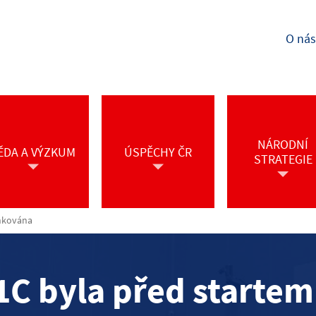
O nás
NÁRODNÍ
ĚDA A VÝZKUM
ÚSPĚCHY ČR
STRATEGIE
ankována
1C byla před startem