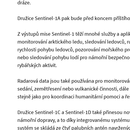
dráze.
Družice Sentinel-1A pak bude před koncem příštího
Z výstupů mise Sentinel-1 těží mnohé služby a apl
monitorování arktického ledu, sledování ledovců, 
rychlosti pohybu ledovců, pozorování mořského pro
nebo sledování pohybu lodí pro námořní bezpečnos
rybářských aktivit.
Radarová data jsou také používána pro monitorová
sedání, zemětřesení nebo vulkanické činnosti, dále
stejně jako pro koordinaci humanitární pomoci a řeš
Družice Sentinel-1C a Sentinel-1D také přinesou n
námořní dopravy, a to díky integrovanému systému 
systém se skládá ze čtyř palubních antén navrženýc