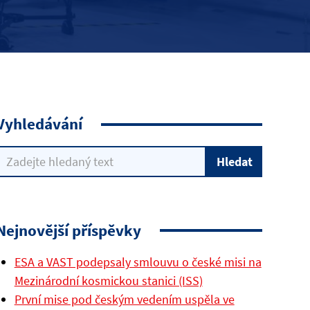
Vyhledávání
Nejnovější příspěvky
ESA a VAST podepsaly smlouvu o české misi na
Mezinárodní kosmickou stanici (ISS)
První mise pod českým vedením uspěla ve