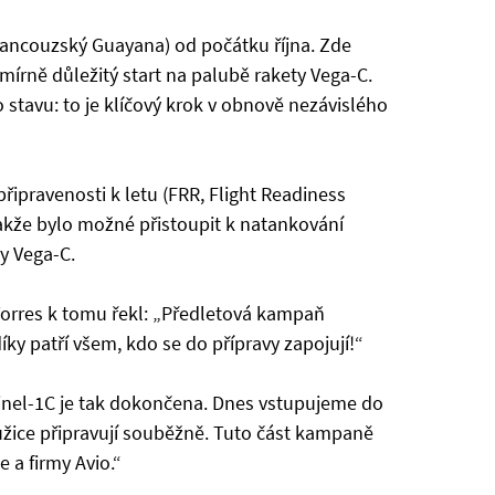
ancouzský Guayana) od počátku října. Zde
smírně důležitý start na palubě rakety Vega-C.
o stavu: to je klíčový krok v obnově nezávislého
ipravenosti k letu (FRR, Flight Readiness
takže bylo možné přistoupit k natankování
ty Vega-C.
orres k tomu řekl: „Předletová kampaň
ky patří všem, kdo se do přípravy zapojují!“
inel-1C je tak dokončena. Dnes vstupujeme do
užice připravují souběžně. Tuto část kampaně
 a firmy Avio.“