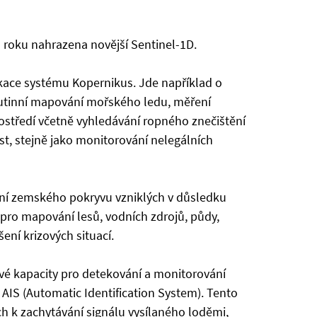
 roku nahrazena novější Sentinel-1D.
ikace systému Kopernikus. Jde například o
rutinní mapování mořského ledu, měření
středí včetně vyhledávání ropného znečištění
t, stejně jako monitorování nelegálních
ní zemského pokryvu vzniklých v důsledku
 pro mapování lesů, vodních zdrojů, půdy,
ení krizových situací.
ové kapacity pro detekování a monitorování
AIS (Automatic Identification System). Tento
h k zachytávání signálu vysílaného loděmi,