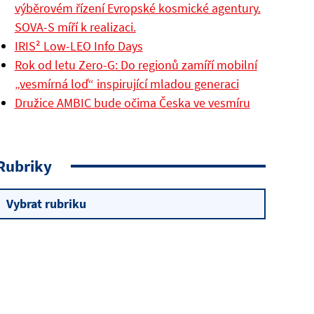
výběrovém řízení Evropské kosmické agentury.
SOVA-S míří k realizaci.
IRIS² Low-LEO Info Days
Rok od letu Zero-G: Do regionů zamíří mobilní
„vesmírná loď“ inspirující mladou generaci
Družice AMBIC bude očima Česka ve vesmíru
Rubriky
Rubriky