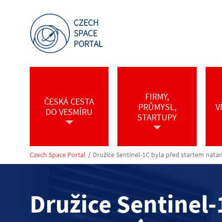
FIRMY,
ČESKÁ CESTA
PRŮMYSL,
V
DO VESMÍRU
STARTUPY
Czech Space Portal
/
Družice Sentinel-1C byla před startem nat
Družice Sentinel-