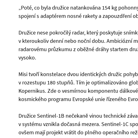
„Poté, co byla družice natankována 154 kg pohonných
spojení s adaptérem nosné rakety a zapouzdření o
Družice nese pokročilý radar, který poskytuje sní
v kteroukoliv denní nebo noční dobu. Ambiciózní m
radarovému průzkumu z oběžné dráhy startem druži
vysoko.
Misi tvoří konstelace dvou identických družic pohyb
v rozestupu 180 stupňů. Tím je optimalizováno glob
Kopernikus. Zde o vesmírnou komponentu dálkovéh
kosmického programu Evropské unie řízeného Evro
Družice Sentinel-1B nečekaně vinou technické závady
v systému vznikla dočasná mezera. Sentinel-1C spo
ovšem mají projekt vrátit do plného operačního reži