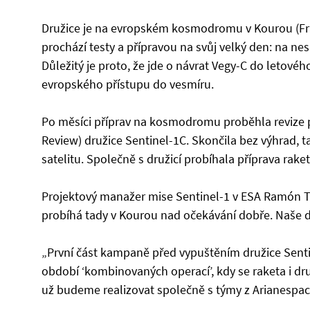
Družice je na evropském kosmodromu v Kourou (Fr
prochází testy a přípravou na svůj velký den: na ne
Důležitý je proto, že jde o návrat Vegy-C do letovéh
evropského přístupu do vesmíru.
Po měsíci příprav na kosmodromu proběhla revize př
Review) družice Sentinel-1C. Skončila bez výhrad, 
satelitu. Společně s družicí probíhala příprava rake
Projektový manažer mise Sentinel-1 v ESA Ramón T
probíhá tady v Kourou nad očekávání dobře. Naše dí
„První část kampaně před vypuštěním družice Sent
období ‘kombinovaných operací’, kdy se raketa i dr
už budeme realizovat společně s týmy z Arianespace