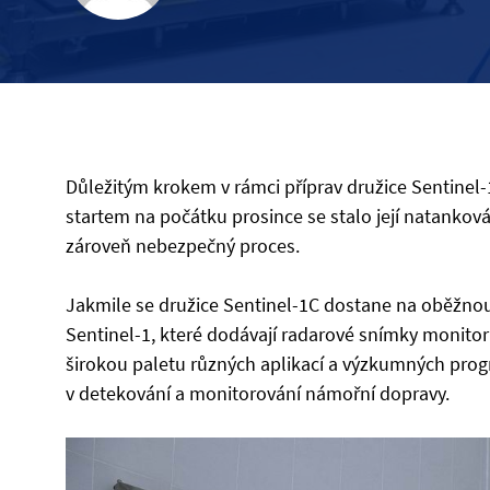
Důležitým krokem v rámci příprav družice Sentine
startem na počátku prosince se stalo její natankov
zároveň nebezpečný proces.
Jakmile se družice Sentinel-1C dostane na oběžnou 
Sentinel-1, které dodávají radarové snímky monitoru
širokou paletu různých aplikací a výzkumných prog
v detekování a monitorování námořní dopravy.