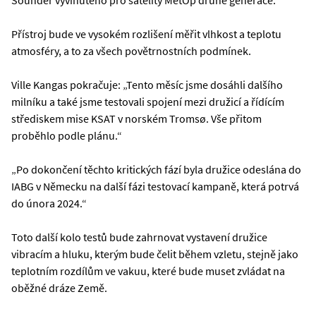
Přístroj bude ve vysokém rozlišení měřit vlhkost a teplotu
atmosféry, a to za všech povětrnostních podmínek.
Ville Kangas pokračuje: „Tento měsíc jsme dosáhli dalšího
milníku a také jsme testovali spojení mezi družicí a řídícím
střediskem mise KSAT v norském Tromsø. Vše přitom
proběhlo podle plánu.“
„Po dokončení těchto kritických fází byla družice odeslána do
IABG v Německu na další fázi testovací kampaně, která potrvá
do února 2024.“
Toto další kolo testů bude zahrnovat vystavení družice
vibracím a hluku, kterým bude čelit během vzletu, stejně jako
teplotním rozdílům ve vakuu, které bude muset zvládat na
oběžné dráze Země.