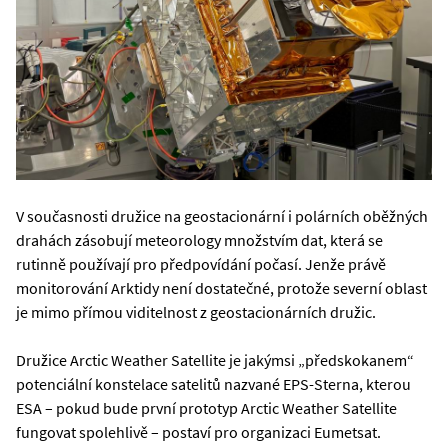
V současnosti družice na geostacionární i polárních oběžných
drahách zásobují meteorology množstvím dat, která se
rutinně používají pro předpovídání počasí. Jenže právě
monitorování Arktidy není dostatečné, protože severní oblast
je mimo přímou viditelnost z geostacionárních družic.
Družice Arctic Weather Satellite je jakýmsi „předskokanem“
potenciální konstelace satelitů nazvané EPS-Sterna, kterou
ESA – pokud bude první prototyp Arctic Weather Satellite
fungovat spolehlivě – postaví pro organizaci Eumetsat.