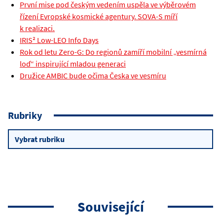
První mise pod českým vedením uspěla ve výběrovém
řízení Evropské kosmické agentury. SOVA-S míří
k realizaci.
IRIS² Low-LEO Info Days
Rok od letu Zero-G: Do regionů zamíří mobilní „vesmírná
loď“ inspirující mladou generaci
Družice AMBIC bude očima Česka ve vesmíru
Rubriky
Rubriky
Související