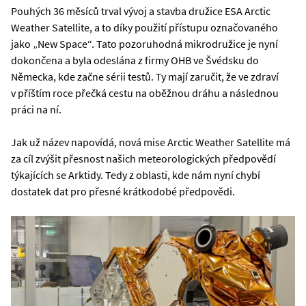
Pouhých 36 měsíců trval vývoj a stavba družice ESA Arctic
Weather Satellite, a to díky použití přístupu označovaného
jako „New Space“. Tato pozoruhodná mikrodružice je nyní
dokončena a byla odeslána z firmy OHB ve Švédsku do
Německa, kde začne sérii testů. Ty mají zaručit, že ve zdraví
v příštím roce přečká cestu na oběžnou dráhu a následnou
práci na ní.
Jak už název napovídá, nová mise Arctic Weather Satellite má
za cíl zvýšit přesnost našich meteorologických předpovědí
týkajících se Arktidy. Tedy z oblasti, kde nám nyní chybí
dostatek dat pro přesné krátkodobé předpovědi.