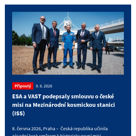
Připnutý
9. 6. 2026
ESA a VAST podepsaly smlouvu o české
misi na Mezinárodní kosmickou stanici
(ISS)
8. června 2026, Praha – Česká republika učinila
zásadní krok směrem k historicky první misi