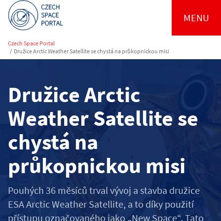
MENU
Czech Space Portal
/
Družice Arctic Weather Satellite se chystá na průkopnickou misi
Družice Arctic
Weather Satellite se
chystá na
průkopnickou misi
Pouhých 36 měsíců trval vývoj a stavba družice
ESA Arctic Weather Satellite, a to díky použití
přístupu označovaného jako „New Space“. Tato