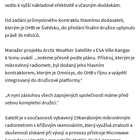
vedlo k vyšší nákladové efektivitě a včasným dodávkám.
Od zadání průmyslového kontraktu hlavnímu dodavateli,
kterým je OHB ve Švédsku, do předání finální družice uplynulo
právě 36 měsíců.
Manažer projektu Arctic Weather Satellite v ESA Ville Kangas
k tomu uvádí: „Jedeme přesně podle plánu. Přístroj, kterým je
mikrovlnný radiometr, byl dodaný jeho hlavním
kontraktorem, kterým je Omnisys, do OHB v říjnu a vzápětí
integrovaný do družicové platformy.“
„A nyní zásluhou všech zapojených společností máme před
sebou kompletní družici.“
Satelit je v současnosti vybavený 19kanálovým mikrovlnným
radiometrem s křížovým skenováním, který využívá znalosti a
zkušenosti získané při vývoji a provozu přístroje Microwave
Sounder vyvinutého pro satelity MetOp druhé generace.