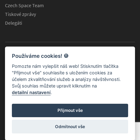
Czech Space Team
Tiskové zprávy
Delegáti
Používáme cookies!
🍪
Pomozte nám vylepšit náš web! Stisknutím tlačítka
"Přijmout vše" souhlasíte s uložením cookies za
účelem zkvalitňování služeb a analýzy návštěvnosti.
Svůj souhlas můžete upravit kliknutím na
detailní nastavení
.
Informační stránky Koordinační rady ministra dopravy pro
Přijmout vše
kosmické aktivity
© 2026 Všechna práva vyhrazena.
Odmítnout vše