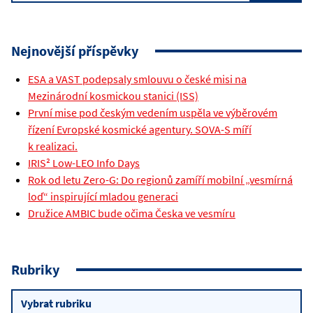
Nejnovější příspěvky
ESA a VAST podepsaly smlouvu o české misi na
Mezinárodní kosmickou stanici (ISS)
První mise pod českým vedením uspěla ve výběrovém
řízení Evropské kosmické agentury. SOVA-S míří
k realizaci.
IRIS² Low-LEO Info Days
Rok od letu Zero-G: Do regionů zamíří mobilní „vesmírná
loď“ inspirující mladou generaci
Družice AMBIC bude očima Česka ve vesmíru
Rubriky
Rubriky