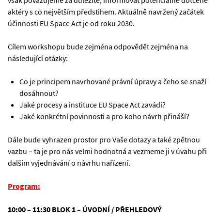
však považujeme za důležité, informovat potenciálně dotčené
aktéry s co největším předstihem. Aktuálně navržený začátek
účinnosti EU Space Act je od roku 2030.
Cílem workshopu bude zejména odpovědět zejména na
následující otázky:
Co je principem navrhované právní úpravy a čeho se snaží
dosáhnout?
Jaké procesy a instituce EU Space Act zavádí?
Jaké konkrétní povinnosti a pro koho návrh přináší?
Dále bude vyhrazen prostor pro Vaše dotazy a také zpětnou
vazbu – ta je pro nás velmi hodnotná a vezmeme ji v úvahu při
dalším vyjednávání o návrhu nařízení.
Program:
10:00 – 11:30 BLOK 1 – ÚVODNÍ / PŘEHLEDOVÝ