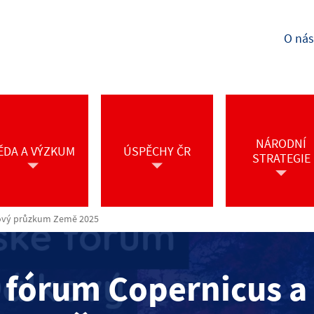
O nás
NÁRODNÍ
ĚDA A VÝZKUM
ÚSPĚCHY ČR
STRATEGIE
kový průzkum Země 2025
é fórum Copernicus a