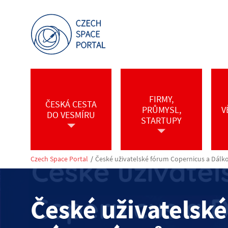
FIRMY,
ČESKÁ CESTA
PRŮMYSL,
V
DO VESMÍRU
STARTUPY
Czech Space Portal
/
České uživatelské fórum Copernicus a Dál
České uživatelsk