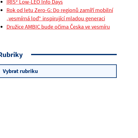
IRIS² Low-LEO Info Days
Rok od letu Zero-G: Do regionů zamíří mobilní
„vesmírná loď“ inspirující mladou generaci
Družice AMBIC bude očima Česka ve vesmíru
Rubriky
Rubriky