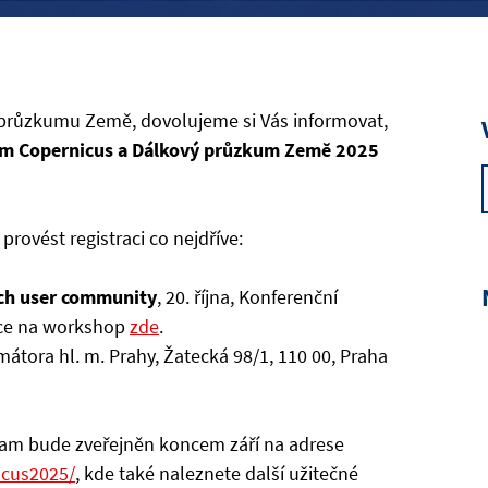
 průzkumu Země, dovolujeme si Vás informovat,
órum Copernicus a Dálkový průzkum Země 2025
rovést registraci co nejdříve:
ch user community
, 20. října, Konferenční
race na workshop
zde
.
rimátora hl. m. Prahy, Žatecká 98/1, 110 00, Praha
gram bude zveřejněn koncem září na adrese
icus2025/
, kde také naleznete další užitečné