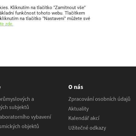
e
O nás
průmyslových a
Zpracování osobních údajů
ých subjektů
Aktuality
aboratorního vybavení
Kalendář akcí
osmických objektů
Užitečné odkazy