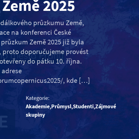
 Země 2025
a dálkového průzkumu Země,
race na konferenci České
 průzkum Země 2025 již byla
e, proto doporučujeme provést
otevřeny do pátku 10. října.
 adrese
forumcopernicus2025/, kde […]
Kategorie:
Akademie,Průmysl,Studenti,Zájmové
skupiny