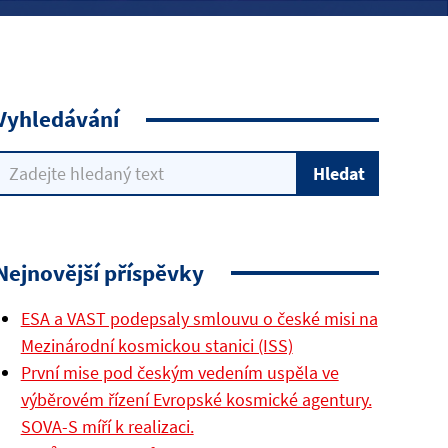
Vyhledávání
Nejnovější příspěvky
ESA a VAST podepsaly smlouvu o české misi na
Mezinárodní kosmickou stanici (ISS)
První mise pod českým vedením uspěla ve
výběrovém řízení Evropské kosmické agentury.
SOVA-S míří k realizaci.