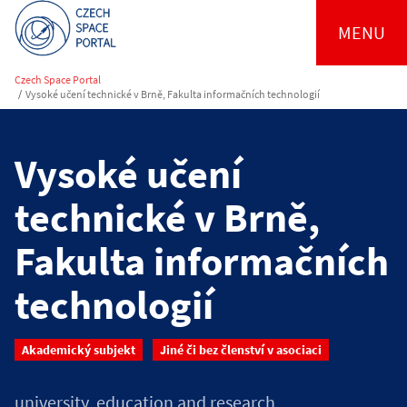
MENU
Czech Space Portal
/
Vysoké učení technické v Brně, Fakulta informačních technologií
Vysoké učení
technické v Brně,
Fakulta informačních
technologií
Akademický subjekt
Jiné či bez členství v asociaci
university, education and research