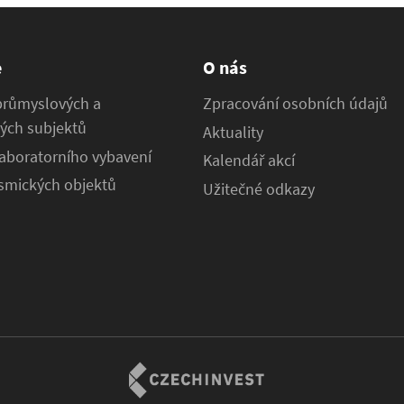
e
O nás
průmyslových a
Zpracování osobních údajů
ých subjektů
Aktuality
aboratorního vybavení
Kalendář akcí
osmických objektů
Užitečné odkazy