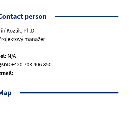
Contact person
Jiří Kozák, Ph.D.
Projektový manažer
tel:
N/A
gsm:
+420 703 406 850
email:
Map