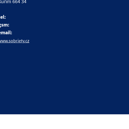
Kuřim 664 34
tel:
gsm:
email:
www.sobriety.cz