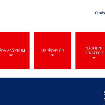
O nás
NÁRODNÍ
ĚDA A VÝZKUM
ÚSPĚCHY ČR
STRATEGIE