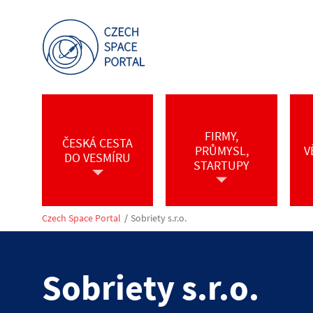
FIRMY,
ČESKÁ CESTA
PRŮMYSL,
V
DO VESMÍRU
STARTUPY
Czech Space Portal
/
Sobriety s.r.o.
Sobriety s.r.o.