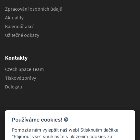
Zpracování osobních údajů
Aktuality
Kalendář akcí
Užitečné odkazy
Kontakty
Czech Space Team
Tiskové zprávy
Delegáti
Používáme cookies!
🍪
Pomozte nám vylepšit náš web! Stisknutím tlačítka
"Přijmout vše" souhlasíte s uložením cookies za